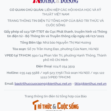
CƠ QUAN CHỦ QUẢN:
LIÊN HIỆP CÁC HỘI KHOA HỌC VÀ KỸ
THUẬT VIỆT NAM
TRANG THÔNG TIN ĐIỆN TỬ TỔNG HỢP CỦA BÁO TRI THỨC VÀ
CUỘC SỐNG
Giấy phép số 113/GP-TTĐT do Cục Phát thanh, truyền hình và Thông
tin điện tử - Bộ Thông tin và Truyền thông cấp ngày 08/07/2021
Tổng Biên tập:
Nhà báo Nguyễn Thị Mai Hương
Tòa soạn:
Số 70 Trần Hưng Đạo, phường Cửa Nam, Hà Nội
VPĐD tại TP.HCM:
590/24 Phan Văn Trị, phường Hạnh Thông, Thành
phố Hồ Chí Minh
Điện thoại:
024 6 254 3519
Hotline:
035 249 5588 / 096 523 7756 (Toà soạn Hà Nội) / 091 122
1222 (VPĐD TPHCM)
Email:
baotrithuccuocsong@kienthuc.net.vn
-
tkts@kienthuc.net.vn
Trang thông tin điện tử tổng hợp của Báo