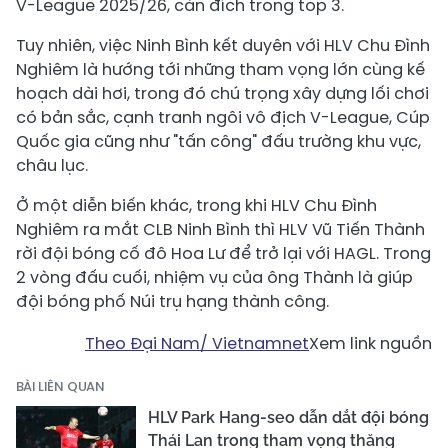
V-League 2025/26, cán đích trong top 3.
Tuy nhiên, việc Ninh Bình kết duyên với HLV Chu Đình
Nghiêm là hướng tới những tham vọng lớn cùng kế
hoạch dài hơi, trong đó chú trọng xây dựng lối chơi
có bản sắc, cạnh tranh ngôi vô địch V-League, Cúp
Quốc gia cũng như "tấn công" đấu trường khu vực,
châu lục.
Ở một diễn biến khác, trong khi HLV Chu Đình
Nghiêm ra mắt CLB Ninh Bình thì HLV Vũ Tiến Thành
rời đội bóng cố đô Hoa Lư để trở lại với HAGL. Trong
2 vòng đấu cuối, nhiệm vụ của ông Thành là giúp
đội bóng phố Núi trụ hạng thành công.
Theo Đại Nam/ Vietnamnet
Xem link nguồn
BÀI LIÊN QUAN
HLV Park Hang-seo dẫn dắt đội bóng
Thái Lan trong tham vọng thăng