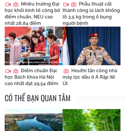
Nhiều trường Đại
Phẫu thuật cắt
học khối kinh tế công bố
thành công lá lách khổng
điểm chuẩn, NEU cao
lồ 3,5 kg trong ổ bụng
nhất 28,84 điểm
người bệnh
Điểm chuẩn Đại
Houthi tấn công nhà
học Bách khoa Hà Nội
máy lọc dầu ở Ả Rập Xê
cao nhất đạt 29,54 điểm
Út
CÓ THỂ BẠN QUAN TÂM