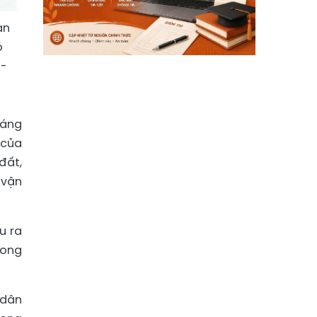
àn
o
6-
sáng
 của
đất,
 vận
u ra
rong
 dân