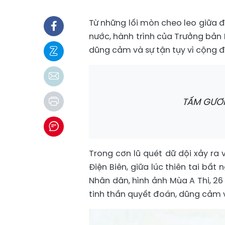
Từ những lối mòn cheo leo giữa đ
nước, hành trình của Trưởng bản 
dũng cảm và sự tận tụy vì cộng đồ
TẤM GƯƠ
Trong cơn lũ quét dữ dội xảy ra 
Điện Biên, giữa lúc thiên tai bấ
Nhân dân, hình ảnh Mùa A Thi, 26
tinh thần quyết đoán, dũng cảm 