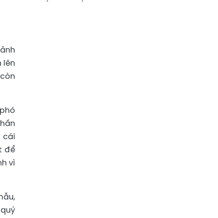
 ảnh
 lên
 còn
 phó
thần
 cái
t để
h vì
mẫu,
 quý