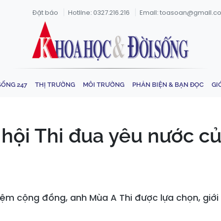
Đặt báo
Hotline: 0327.216.216
Email: toasoan@gmail.c
SỐNG 247
THỊ TRƯỜNG
MÔI TRƯỜNG
PHẢN BIỆN & BẠN ĐỌC
GI
 hội Thi đua yêu nước 
iệm cộng đồng, anh Mùa A Thi được lựa chọn, giới 