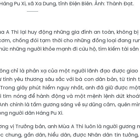
áng Pu Xi, xã Xa Dung, tỉnh Điện Biên. Ảnh: Thành Đạt.
ùa A Thi lại huy động những gia đình an toàn, không bị
cơm, chống đói tạm thời cho những đồng loại đang run
 tổ chức những người khỏe mạnh đi cứu hộ, tìm kiếm tài sản
ông chỉ là phản xạ của một người lãnh đạo được giao
 tình yêu thương sâu sắc với bà con dân bản, từ tinh 
. Trong giây phút hiểm nguy nhất, anh đã giữ được một
ái tim nóng để hành động và một mệnh lệnh dứt khoá
nh chính là tấm gương sáng về sự dũng cảm, quên mìn
òng người dân Háng Pu Xi.
cương vị Trưởng bản, anh Mùa A Thi luôn là người gương 
ệc chung, gần dân, hiểu dân, được Nhân dân tin tưởng,