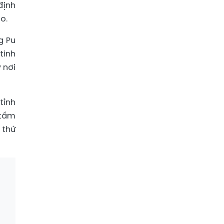
định
o.
g Pu
tinh
 nơi
tỉnh
 tấm
 thứ