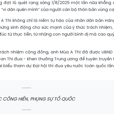
 đợt lũ quét rạng sáng 1/8/2025 một lần nữa khẳng 
ần “vì dân quên mình” của người cán bộ thôn bản vùng ca
 Thi không chỉ là niềm tự hào của nhân dân bản Hán
chứng sinh động cho sức mạnh của ý thức trách nhiệm, 
úc từ thực tiễn, từ những con người bình dị mà cao quý
trách nhiệm cộng đồng, anh Mùa A Thi đã được UBND 
ới Ban Thi đua - Khen thưởng Trung ương để tuyên truyền
đại biểu tham dự Đại hội thi đua yêu nước toàn quốc lần
 CỐNG HIẾN, PHỤNG SỰ TỔ QUỐC