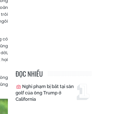
rong
hoàn
trôi
ngôi
g có
dũng
dời,
 hại
ĐỌC NHIỀU
lòng
dũng
Nghi phạm bị bắt tại sân
golf của ông Trump ở
California