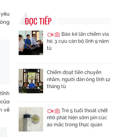
 yêu
ĐỌC TIẾP
lòng
Bảo kê lấn chiếm vỉa
hè, 3 cựu cán bộ lĩnh 9 năm
tù
Chiếm đoạt tiền chuyển
nhầm, người đàn ông lĩnh 12
tháng tù
tỉnh
 của
m về
Trẻ 5 tuổi thoát chết
nhờ phát hiện sớm pin cúc
áo mắc trong thực quản