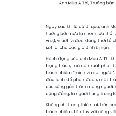
Anh Mùa A Thi, Trưởng bản H
Ngay sau khi lũ dữ đi qua, anh M
hưởng bởi mưa lũ nhóm lửa thổi 
vì sợ, vì ướt, vì đói... đồng thời
sót lại cho các gia đình bị nạn.
Hành động của anh Mùa A Thi kh
trọng trách, mà còn xuất phát từ
trách nhiệm “mình vì mọi người”
đầu lạnh để phán đoán, một tr
cứu sống gần trăm mạng người. A
cộng đồng, là người hùng trong l
Không chỉ trong thiên tai, trên 
trách nhiệm, tận tụy với công vi