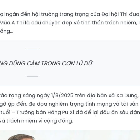
ại ngàn đến hội trường trang trọng của Đại hội Thi đua
Mùa A Thi là câu chuyện đẹp về tinh thần trách nhiệm, 
ng...
NG DŨNG CẢM TRONG CƠN LŨ DỮ
vào rạng sáng ngày 1/8/2025 trên địa bàn xã Xa Dung, 
t ngờ ập đến, đe dọa nghiêm trọng tính mạng và tài sản
 tuổi – Trưởng bản Háng Pu Xi đã để lại dấu ấn sâu đậ
và trách nhiệm vì cộng đồng.