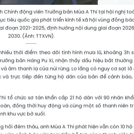
 Chính động viên Trưởng bản Mùa A Thi tại hội nghị to
c tiêu quốc gia phát triển kinh tế xã hội vùng đồng bà
iai đoạn 2021-2025, định hướng nội dung giai đoạn 202
2030. (Ảnh: TTXVN).
nhiều thời điểm theo dõi tình hình mưa lũ, khoảng 3h 
Trưởng bản Háng Pu Xi, nhận thấy dấu hiệu bất thường
ả và âm thanh lạ của núi rừng. Lo lắng có nguy cơ sạt lở 
c và trực tiếp đến từng hộ dân của bản để cảnh báo,
hi tổ chức sơ tán khẩn cấp 21 hộ dân với 90 nhân khẩ
toàn, đồng thời huy động và cùng một số thanh niên t
nh khu vực bờ suối.
ng hồi đêm thâu, anh Mùa A Thi phát hiện vẫn còn 10 hộ