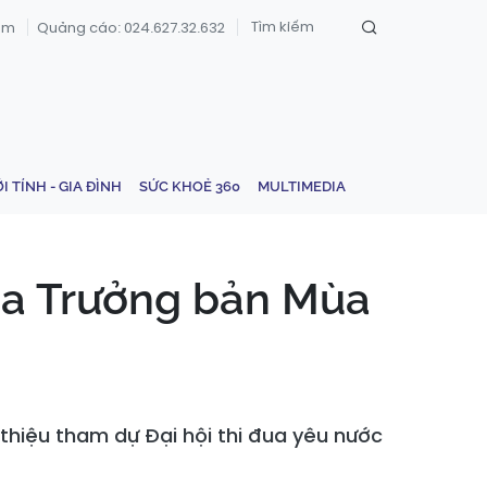
om
Quảng cáo: 024.627.32.632
ỚI TÍNH - GIA ĐÌNH
SỨC KHOẺ 360
MULTIMEDIA
của Trưởng bản Mùa
thiệu tham dự Đại hội thi đua yêu nước