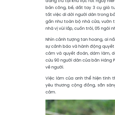
đang trú tại khu vực rất nguy hiể
bản cõng, bế, dắt tay 3 cụ già t
tất việc di dời người dân trong b
gần như toàn bộ nhà cửa, vườn t
nhà vị vùi lấp, cuốn trôi, 05 ngôi 
Nhìn cảnh tượng tan hoang, ai nấ
sự cảnh báo và hành động quyết l
cảm và quyết đoán, dám làm, dám
cứu 90 người dân của bản Háng Pu
về người.
Việc làm của anh thể hiện tinh 
yêu thương cộng đồng, sẵn sàng
cảm.