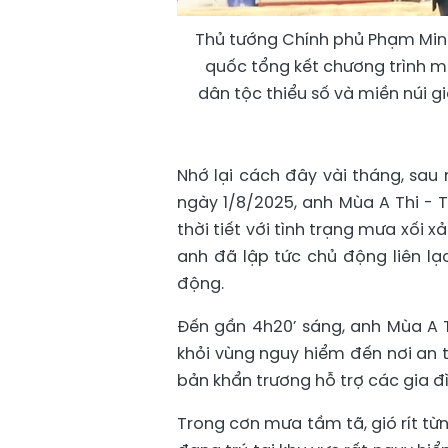
Thủ tướng Chính phủ Phạm Minh
quốc tổng kết chương trình mụ
dân tộc thiểu số và miền núi g
Nhớ lại cách đây vài tháng, sau 
ngày 1/8/2025, anh Mùa A Thi - 
thời tiết với tình trạng mưa xối x
anh đã lập tức chủ động liên lạ
động.
Đến gần 4h20’ sáng, anh Mùa A T
khỏi vùng nguy hiểm đến nơi an 
bản khẩn trương hỗ trợ các gia đì
Trong cơn mưa tầm tã, gió rít từ