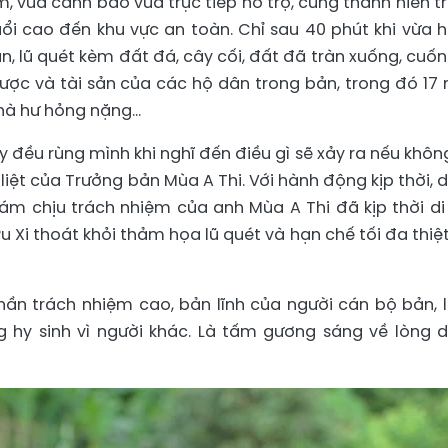
m, vừa cảnh báo vừa trực tiếp hỗ trợ, cùng thanh niên t
uổi cao đến khu vực an toàn. Chỉ sau 40 phút khi vừa 
ản, lũ quét kèm đất đá, cây cối, đất đã tràn xuống, cuốn 
ược và tài sản của các hộ dân trong bản, trong đó 17 
nhà hư hỏng nặng...
y đều rùng mình khi nghĩ đến điều gì sẽ xảy ra nếu khôn
iệt của Trưởng bản Mùa A Thi. Với hành động kịp thời, 
 chịu trách nhiệm của anh Mùa A Thi đã kịp thời di 
 Xi thoát khỏi thảm họa lũ quét và hạn chế tối đa thiệt
thần trách nhiệm cao, bản lĩnh của người cán bộ bản, 
 hy sinh vì người khác. Là tấm gương sáng về lòng 