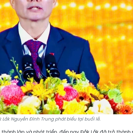
k Lắk Nguyễn Đình Trung phát biểu tại buổi lễ.
m thành lập và phát triển, đến nay Đắk Lắk đã trở thành