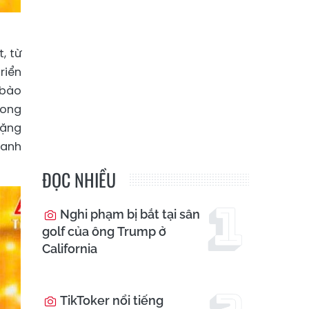
, từ
riển
 bào
rong
tặng
danh
ĐỌC NHIỀU
Nghi phạm bị bắt tại sân
golf của ông Trump ở
California
TikToker nổi tiếng