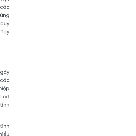
 các
đứng
 duy
 Tây
ngày
 các
hiệp
c cơ
tỉnh
tinh
hiểu