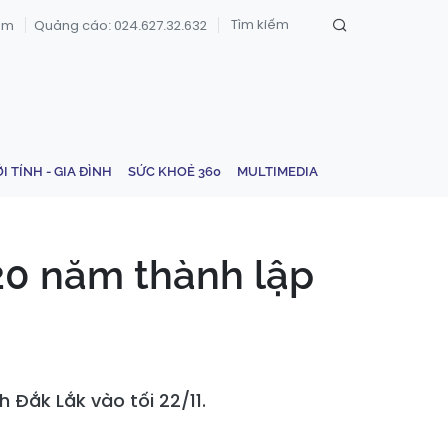
om
Quảng cáo: 024.627.32.632
ỚI TÍNH - GIA ĐÌNH
SỨC KHOẺ 360
MULTIMEDIA
20 năm thành lập
 Đắk Lắk vào tối 22/11.