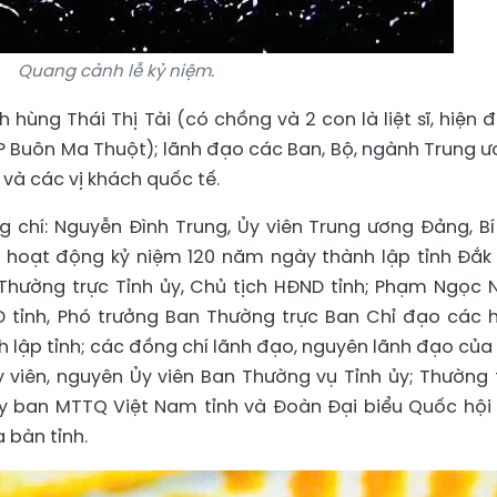
Quang cảnh lễ kỷ niệm.
 hùng Thái Thị Tài (có chồng và 2 con là liệt sĩ, hiện 
 TP Buôn Ma Thuột); lãnh đạo các Ban, Bộ, ngành Trung ư
 và các vị khách quốc tế.
g chí: Nguyễn Đình Trung, Ủy viên Trung ương Đảng, Bí
 hoạt động kỷ niệm 120 năm ngày thành lập tỉnh Đắk 
 Thường trực Tỉnh ủy, Chủ tịch HĐND tỉnh; Phạm Ngọc N
ND tỉnh, Phó trưởng Ban Thường trực Ban Chỉ đạo các 
lập tỉnh; các đồng chí lãnh đạo, nguyên lãnh đạo của 
y viên, nguyên Ủy viên Ban Thường vụ Tỉnh ủy; Thường 
Ủy ban MTTQ Việt Nam tỉnh và Đoàn Đại biểu Quốc hội 
 bàn tỉnh.