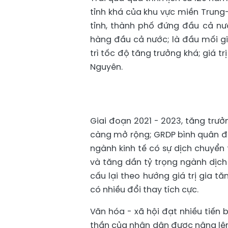
tỉnh khá của khu vực miền Trung
tỉnh, thành phố đứng đầu cả nướ
hàng đầu cả nước; là đầu mối gi
trì tốc độ tăng trưởng khá; giá 
Nguyên.
Giai đoạn 2021 - 2023, tăng trư
càng mở rộng; GRDP bình quân đ
ngành kinh tế có sự dịch chuyển
và tăng dần tỷ trọng ngành dịch
cấu lại theo hướng giá trị gia t
có nhiều đổi thay tích cực.
Văn hóa - xã hội đạt nhiều tiến 
thần của nhân dân được nâng lên,