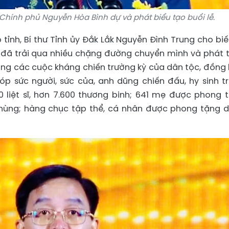
Chính phủ Nguyễn Hòa Bình dự và phát biểu tạo buổi lễ.
 tỉnh, Bí thư Tỉnh ủy Đắk Lắk Nguyễn Đình Trung cho biết
 đã trải qua nhiều chặng đường chuyển mình và phát t
trong các cuộc kháng chiến trường kỳ của dân tộc, đồng
p sức người, sức của, anh dũng chiến đấu, hy sinh t
 liệt sĩ, hơn 7.600 thương binh; 641 mẹ được phong 
hùng; hàng chục tập thể, cá nhân được phong tặng 