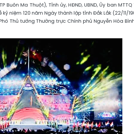
 (TP Buôn Ma Thuột), Tỉnh ủy, HĐND, UBND, Ủy ban MTTQ 
ễ kỷ niệm 120 năm Ngày thành lập tỉnh Đắk Lắk (22/11/19
ị, Phó Thủ tướng Thường trực Chính phủ Nguyễn Hòa Bìn