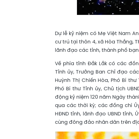
Dự lễ kỷ niệm có Mẹ Việt Nam Anh
cư trú tại thôn 4, xã Hòa Thắng,
lãnh đạo các tỉnh, thành phố bạn
Về phía tỉnh Đắk Lắk có các đồn
Tỉnh ủy, Trưởng Ban Chỉ đạo các
Huỳnh Thị Chiến Hòa, Phó Bí thư
Phó Bí thư Tỉnh ủy, Chủ tịch UB
động kỷ niệm 120 năm Ngày thành 
qua các thời kỳ; các đồng chí Ủ
HĐND tỉnh, lãnh đạo UBND tỉnh, 
cùng đông đảo nhân dân trên địa