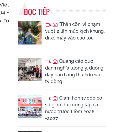
Việt
ĐỌC TIẾP
04 -
h đã
'Thần cồn' vi phạm
vượt 2 lần mức kịch khung,
đi xe máy vào cao tốc
Quảng cáo dưới
danh nghĩa lương y, đường
dây bán hàng thu hơn 120
tỷ đồng
Giảm hơn 17.000 cơ
sở giáo dục công lập cả
nước trước thềm 2026
-2027