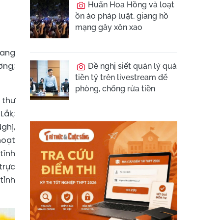
Huấn Hoa Hồng và loạt
ồn ào pháp luật, giang hồ
mạng gây xôn xao
đang
ơng;
Đề nghị siết quản lý quà
tiền tỷ trên livestream để
phòng, chống rửa tiền
 thư
Lắk;
ghị,
hoạt
tỉnh
trực
tỉnh