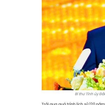
Bí thư Tỉnh ủy Đắ
Trải qua quá trình lịch sử 120 nă