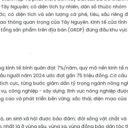
-Tây Nguyên; có diện tích tự nhiên, dân số thuộc nhóm
c; có diện tích và sản lượng cà phê, tiêu, sầu riêng 
ao thông quan trọng của Tây Nguyên. Kinh tế của tỉnh
trị tổng sản phẩm trên địa bàn (GRDP) đứng đầu khu vực
ởng kinh tế bình quân đạt 7%/năm, quy mô nền kinh tế 
ầu người năm 2024 ước đạt gần 75 triệu đồng. Cơ cấu
 tích cực, từng bước giảm dần tỷ trọng ngành nông ng
 vụ, công nghiệp - xây dựng; lĩnh vực nông nghiệp đượ
ăng cao và phát triển bền vững; sắc thái, diện mạo của 
bộ, an sinh xã hội được bảo đảm; đời sống vật chất và 
 nhất là ở vùng sâu, vùng xa, vùng đồng bào dân tộc t