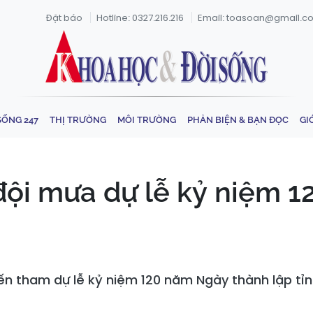
Đặt báo
Hotline: 0327.216.216
Email: toasoan@gmail.c
SỐNG 247
THỊ TRƯỜNG
MÔI TRƯỜNG
PHẢN BIỆN & BẠN ĐỌC
GI
ội mưa dự lễ kỷ niệm 1
n tham dự lễ kỷ niệm 120 năm Ngày thành lập tỉnh