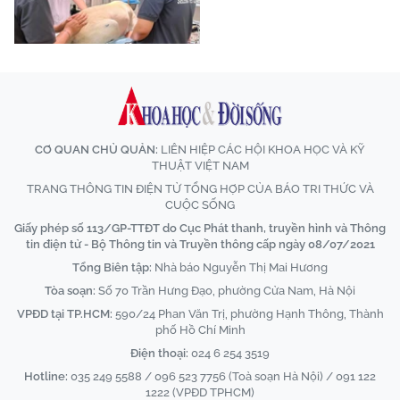
CƠ QUAN CHỦ QUẢN:
LIÊN HIỆP CÁC HỘI KHOA HỌC VÀ KỸ
THUẬT VIỆT NAM
TRANG THÔNG TIN ĐIỆN TỬ TỔNG HỢP CỦA BÁO TRI THỨC VÀ
CUỘC SỐNG
Giấy phép số 113/GP-TTĐT do Cục Phát thanh, truyền hình và Thông
tin điện tử - Bộ Thông tin và Truyền thông cấp ngày 08/07/2021
Tổng Biên tập:
Nhà báo Nguyễn Thị Mai Hương
Tòa soạn:
Số 70 Trần Hưng Đạo, phường Cửa Nam, Hà Nội
VPĐD tại TP.HCM:
590/24 Phan Văn Trị, phường Hạnh Thông, Thành
phố Hồ Chí Minh
Điện thoại:
024 6 254 3519
Hotline:
035 249 5588 / 096 523 7756 (Toà soạn Hà Nội) / 091 122
1222 (VPĐD TPHCM)