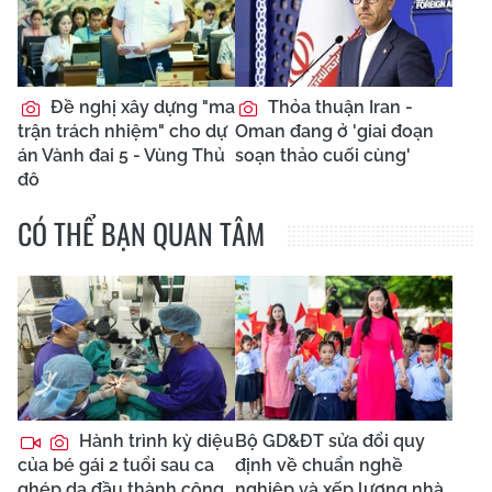
Đề nghị xây dựng "ma
Thỏa thuận Iran -
trận trách nhiệm" cho dự
Oman đang ở 'giai đoạn
án Vành đai 5 - Vùng Thủ
soạn thảo cuối cùng'
đô
CÓ THỂ BẠN QUAN TÂM
Hành trình kỳ diệu
Bộ GD&ĐT sửa đổi quy
của bé gái 2 tuổi sau ca
định về chuẩn nghề
ghép da đầu thành công
nghiệp và xếp lương nhà