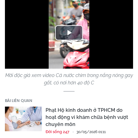
Play
Video
Mời độc giả xem video Cả nước chìm trong nắng nóng gay
gắt, có nơi hơn 40 độ C
BÀI LIÊN QUAN
Phạt Hộ kinh doanh ở TPHCM do
hoạt động vì khám chữa bệnh vượt
chuyên môn
Đời sống 247
30/05/2026 01:11