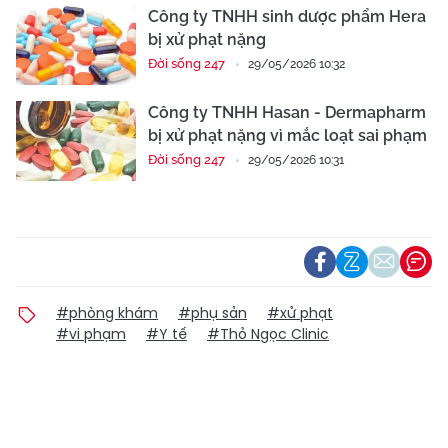
Công ty TNHH sinh dược phẩm Hera
bị xử phạt nặng
Đời sống 247
29/05/2026 10:32
Công ty TNHH Hasan - Dermapharm
bị xử phạt nặng vì mắc loạt sai phạm
Đời sống 247
29/05/2026 10:31
#phòng khám
#phụ sản
#xử phạt
#vi phạm
#Y tế
#Thỏ Ngọc Clinic