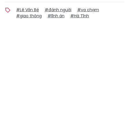
#Lê Văn Bé
#đánh người
#va chạm
#giao thông
#lĩnh án
#Hà Tĩnh