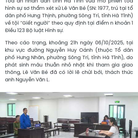
Toà án nhân dân tỉnh Hà Tĩnh vừa mở phiên tòa
hình sự sơ thẩm xét xử Lê Văn Bé (SN: 1977, trú tại tổ
dân phố Hưng Thịnh, phường Sông Trí, tỉnh Hà Tĩnh)
về tội “Giết người” theo quy định tại điểm n khoản 1
Điều 123 Bộ luật Hình sự.
Theo cáo trạng, khoảng 21h ngày 06/10/2025, tại
khu vực đường Nguyễn Huy Oánh (thuộc Tổ dân
phố Hưng Nhân, phường Sông Trí, tỉnh Hà Tĩnh), do
phát sinh mâu thuẫn nhỏ nhặt khi tham gia giao
thông, Lê Văn Bé đã có lời lẽ chửi bới, thách thức
anh Nguyễn Văn L.