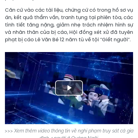
Căn cứ vào các tài liệu, chứng cứ có trong hồ sơ vụ
án, kết quả thẩm vấn, tranh tụng tại phiên tòa, các
tình tiết tăng nặng, giảm nhẹ trách nhiệm hình sự
và nhân thân của bị cáo, Hội đồng xét xử đã tuyên
phạt bị cáo Lê Văn Bé 12 năm tù về tội “Giết người”.
Play
Video
>>> Xem thêm video thông tin về nghi phạm truy sát cả gia