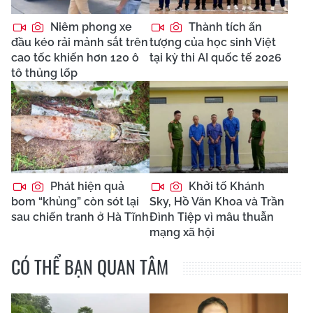
Niêm phong xe
Thành tích ấn
đầu kéo rải mảnh sắt trên
tượng của học sinh Việt
cao tốc khiến hơn 120 ô
tại kỳ thi AI quốc tế 2026
tô thủng lốp
Phát hiện quả
Khởi tố Khánh
bom “khủng” còn sót lại
Sky, Hồ Văn Khoa và Trần
sau chiến tranh ở Hà Tĩnh
Đình Tiệp vì mâu thuẫn
mạng xã hội
CÓ THỂ BẠN QUAN TÂM