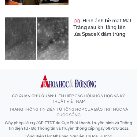
Hình ảnh bề mặt Mặt
Trăng sau khi tầng tên
lửa SpaceX đâm trúng
CƠ QUAN CHỦ QUẢN:
LIÊN HIỆP CÁC HỘI KHOA HỌC VÀ KỸ
THUẬT VIỆT NAM
TRANG THÔNG TIN ĐIỆN TỬ TỔNG HỢP CỦA BÁO TRI THỨC VÀ
CUỘC SỐNG
Giấy phép số 113/GP-TTĐT do Cục Phát thanh, truyền hình và Thông
tin điện tử - Bộ Thông tin và Truyền thông cấp ngày 08/07/2021
Tổng Biên tập:
Nhà báo Nguyễn Thị Mai Hương