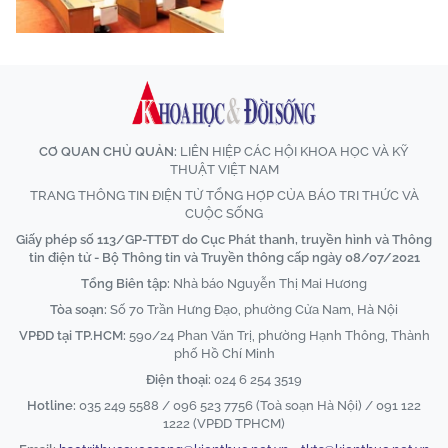
CƠ QUAN CHỦ QUẢN:
LIÊN HIỆP CÁC HỘI KHOA HỌC VÀ KỸ
THUẬT VIỆT NAM
TRANG THÔNG TIN ĐIỆN TỬ TỔNG HỢP CỦA BÁO TRI THỨC VÀ
CUỘC SỐNG
Giấy phép số 113/GP-TTĐT do Cục Phát thanh, truyền hình và Thông
tin điện tử - Bộ Thông tin và Truyền thông cấp ngày 08/07/2021
Tổng Biên tập:
Nhà báo Nguyễn Thị Mai Hương
Tòa soạn:
Số 70 Trần Hưng Đạo, phường Cửa Nam, Hà Nội
VPĐD tại TP.HCM:
590/24 Phan Văn Trị, phường Hạnh Thông, Thành
phố Hồ Chí Minh
Điện thoại:
024 6 254 3519
Hotline:
035 249 5588 / 096 523 7756 (Toà soạn Hà Nội) / 091 122
1222 (VPĐD TPHCM)