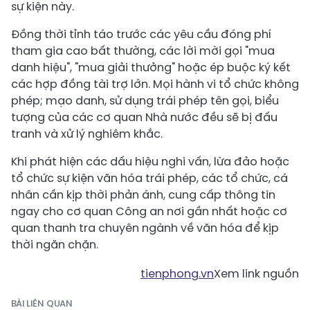
sự kiện này.
Đồng thời tỉnh táo trước các yêu cầu đóng phí
tham gia cao bất thường, các lời mời gọi "mua
danh hiệu", "mua giải thưởng" hoặc ép buộc ký kết
các hợp đồng tài trợ lớn. Mọi hành vi tổ chức không
phép; mạo danh, sử dụng trái phép tên gọi, biểu
tượng của các cơ quan Nhà nước đều sẽ bị đấu
tranh và xử lý nghiêm khắc.
Khi phát hiện các dấu hiệu nghi vấn, lừa đảo hoặc
tổ chức sự kiện văn hóa trái phép, các tổ chức, cá
nhân cần kịp thời phản ánh, cung cấp thông tin
ngay cho cơ quan Công an nơi gần nhất hoặc cơ
quan thanh tra chuyên ngành về văn hóa để kịp
thời ngăn chặn.
tienphong.vn
Xem link nguồn
BÀI LIÊN QUAN