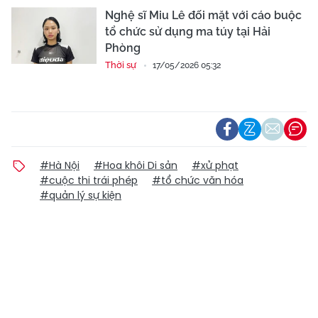
Nghệ sĩ Miu Lê đối mặt với cáo buộc
tổ chức sử dụng ma túy tại Hải
Phòng
Thời sự
17/05/2026 05:32
#Hà Nội
#Hoa khôi Di sản
#xử phạt
#cuộc thi trái phép
#tổ chức văn hóa
#quản lý sự kiện