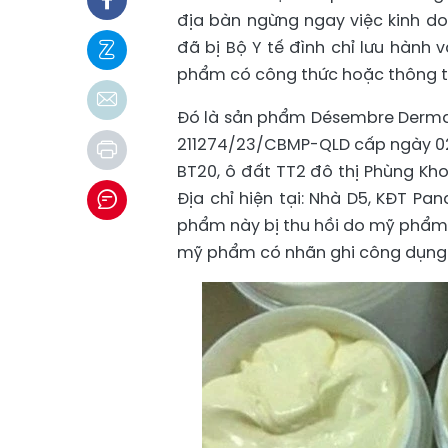
địa bàn ngừng ngay việc kinh d
đã bị Bộ Y tế đình chỉ lưu hành 
phẩm có công thức hoặc thông ti
Đó là sản phẩm Désembre Derma 
211274/23/CBMP-QLD cấp ngày 02
BT20, ô đất TT2 đô thị Phùng Kh
Địa chỉ hiện tại: Nhà D5, KĐT Pa
phẩm này bị thu hồi do mỹ phẩm 
mỹ phẩm có nhãn ghi công dụng 