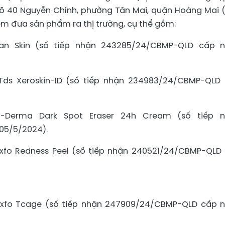
ngõ 40 Nguyễn Chính, phường Tân Mai, quận Hoàng Mai (
iệm đưa sản phẩm ra thị trường, cụ thể gồm:
an Skin (số tiếp nhận 243285/24/CBMP-QLD cấp 
Tds Xeroskin-ID (số tiếp nhận 234983/24/CBMP-QLD
o-Derma Dark Spot Eraser 24h Cream (số tiếp 
05/5/2024).
Exfo Redness Peel (số tiếp nhận 240521/24/CBMP-QLD
Exfo Tcage (số tiếp nhận 247909/24/CBMP-QLD cấp 