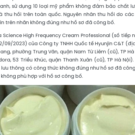
oanh, sử dụng 10 loại mỹ phẩm không đảm bảo chất l
và thu hồi trên toàn quốc. Nguyên nhân thu hồi do các
n trên nhãn không đúng như hồ sơ đã công bố.
Science High Frequency Cream Professional (số tiếp 
/09/2023) của Công ty TNHH Quốc tế Hyunjin C&T (địa
oang, phường Trung Văn, quận Nam Từ Liêm (cũ), TP Hà 
ndora, 53 Triều Khúc, quận Thanh Xuân (cũ), TP Hà Nội).
lưu thông có công thức không đúng như hồ sơ đã công
không phù hợp với hồ sơ công bố.