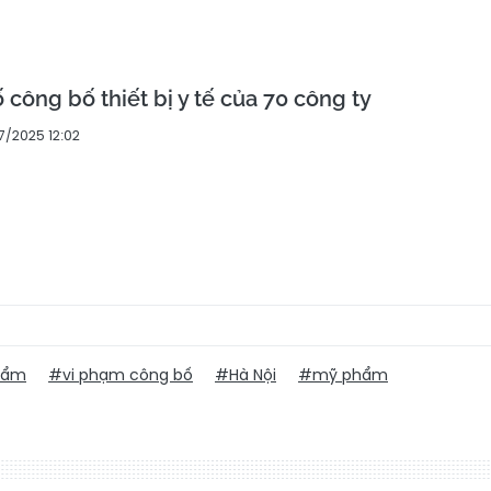
 công bố thiết bị y tế của 70 công ty
7/2025 12:02
phẩm
#vi phạm công bố
#Hà Nội
#mỹ phẩm