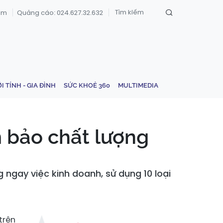
om
Quảng cáo: 024.627.32.632
ỚI TÍNH - GIA ĐÌNH
SỨC KHOẺ 360
MULTIMEDIA
 bảo chất lượng
ngay việc kinh doanh, sử dụng 10 loại
trên