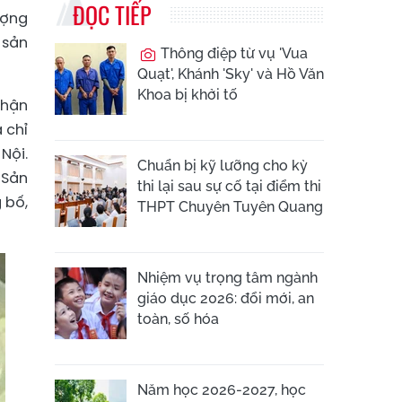
ĐỌC TIẾP
ượng
 sản
Thông điệp từ vụ 'Vua
Quạt', Khánh 'Sky' và Hồ Văn
Khoa bị khởi tố
nhận
 chỉ
Nội.
Chuẩn bị kỹ lưỡng cho kỳ
 Sản
thi lại sau sự cố tại điểm thi
 bố,
THPT Chuyên Tuyên Quang
Nhiệm vụ trọng tâm ngành
giáo dục 2026: đổi mới, an
toàn, số hóa
Năm học 2026-2027, học