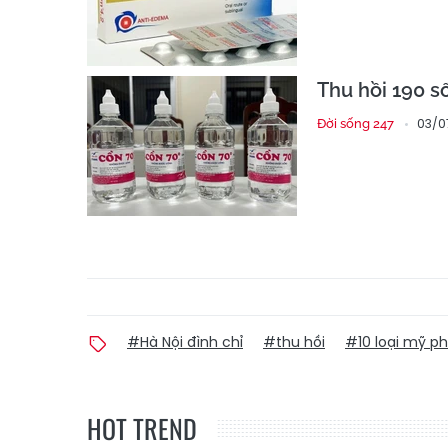
Thu hồi 190 số
03/0
Đời sống 247
#Hà Nội đình chỉ
#thu hồi
#10 loại mỹ 
HOT TREND