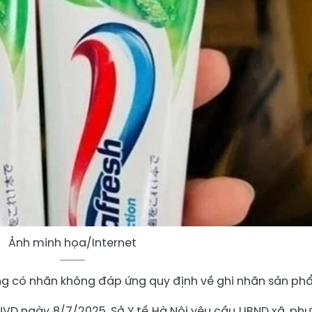
Ảnh minh họa/Internet
ông có nhãn không đáp ứng quy định về ghi nhãn sản ph
NVD ngày 8/7/2025, Sở Y tế Hà Nội yêu cầu UBND xã, ph