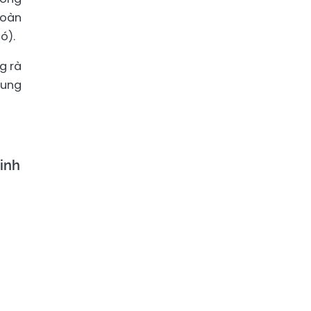
toàn
ó).
g rà
cung
inh