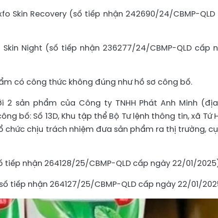
xfo Skin Recovery (số tiếp nhận 242690/24/CBMP-QLD
 Skin Night (số tiếp nhận 236277/24/CBMP-QLD cấp 
phẩm có công thức không đúng như hồ sơ công bố.
 với 2 sản phẩm của Công ty TNHH Phát Anh Minh (địa
ông bố: Số 13D, Khu tập thể Bộ Tư lệnh thông tin, xã Tứ H
tổ chức chịu trách nhiệm đưa sản phẩm ra thị trường, cụ
số tiếp nhận 264128/25/CBMP-QLD cấp ngày 22/01/2025)
(số tiếp nhận 264127/25/CBMP-QLD cấp ngày 22/01/202