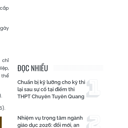
 cấp
ngày
 chỉ
ĐỌC NHIỀU
iệp,
 thể
Chuẩn bị kỹ lưỡng cho kỳ thi
lại sau sự cố tại điểm thi
.
THPT Chuyên Tuyên Quang
5).
Nhiệm vụ trọng tâm ngành
giáo dục 2026: đổi mới, an