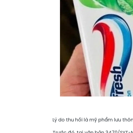
Lý do thu hồi là mỹ phẩm lưu th
Trước đó, tại văn bản 3470/SYT-