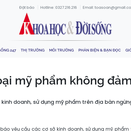
Đặt báo
Hotline: 0327.216.216
Email: toasoan@gmail.c
SỐNG 247
THỊ TRƯỜNG
MÔI TRƯỜNG
PHẢN BIỆN & BẠN ĐỌC
GI
 loại mỹ phẩm không đảm
 kinh doanh, sử dụng mỹ phẩm trên địa bàn ngừng 
g báo yêu cầu các cơ sở kinh doanh, sử dụng mỹ phẩm 