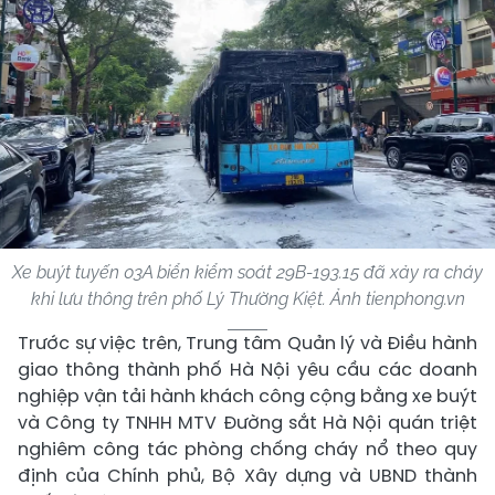
Xe buýt tuyến 03A biển kiểm soát 29B-193.15 đã xảy ra cháy
khi lưu thông trên phố Lý Thường Kiệt. Ảnh tienphong.vn
Trước sự việc trên, Trung tâm Quản lý và Điều hành
giao thông thành phố Hà Nội yêu cầu các doanh
nghiệp vận tải hành khách công cộng bằng xe buýt
và Công ty TNHH MTV Đường sắt Hà Nội quán triệt
nghiêm công tác phòng chống cháy nổ theo quy
định của Chính phủ, Bộ Xây dựng và UBND thành