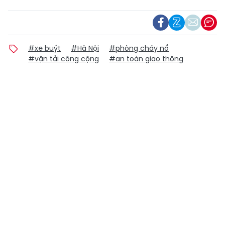
#xe buýt
#Hà Nội
#phòng cháy nổ
#vận tải công cộng
#an toàn giao thông