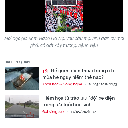
Play
Video
Mời độc giả xem video Hà Nội yêu cầu mọi khu dân cư mới
phải có đất xây trường, bệnh viện
BÀI LIÊN QUAN
Để quên điện thoại trong ô tô
mùa hè nguy hiểm thế nào?
Khoa học & Công nghệ
16/05/2026 00:33
Hiểm họa từ trào lưu "độ" xe điện
trong lứa tuổi học sinh
Đời sống 247
13/05/2026 23:42