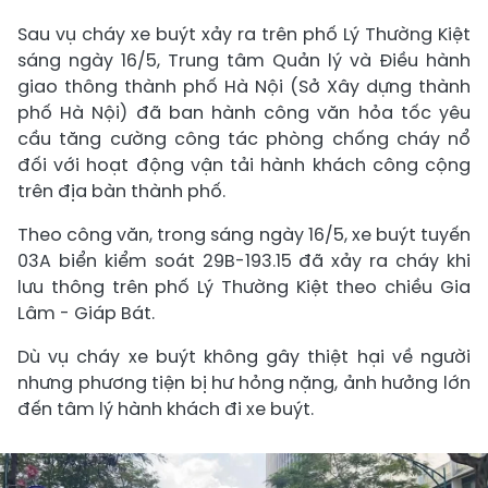
Sau vụ cháy xe buýt xảy ra trên phố Lý Thường Kiệt
sáng ngày 16/5, Trung tâm Quản lý và Điều hành
giao thông thành phố Hà Nội (Sở Xây dựng thành
phố Hà Nội) đã ban hành công văn hỏa tốc yêu
cầu tăng cường công tác phòng chống cháy nổ
đối với hoạt động vận tải hành khách công cộng
trên địa bàn thành phố.
Theo công văn, trong sáng ngày 16/5, xe buýt tuyến
03A biển kiểm soát 29B-193.15 đã xảy ra cháy khi
lưu thông trên phố Lý Thường Kiệt theo chiều Gia
Lâm - Giáp Bát.
Dù vụ cháy xe buýt không gây thiệt hại về người
nhưng phương tiện bị hư hỏng nặng, ảnh hưởng lớn
đến tâm lý hành khách đi xe buýt.