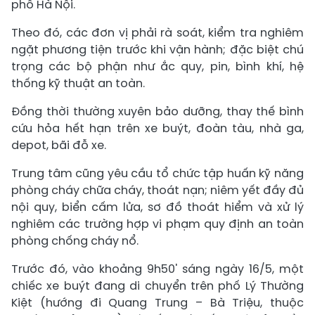
phố Hà Nội.
Theo đó, các đơn vị phải rà soát, kiểm tra nghiêm
ngặt phương tiện trước khi vận hành; đặc biệt chú
trọng các bộ phận như ắc quy, pin, bình khí, hệ
thống kỹ thuật an toàn.
Đồng thời thường xuyên bảo dưỡng, thay thế bình
cứu hỏa hết hạn trên xe buýt, đoàn tàu, nhà ga,
depot, bãi đỗ xe.
Trung tâm cũng yêu cầu tổ chức tập huấn kỹ năng
phòng cháy chữa cháy, thoát nạn; niêm yết đầy đủ
nội quy, biển cấm lửa, sơ đồ thoát hiểm và xử lý
nghiêm các trường hợp vi phạm quy định an toàn
phòng chống cháy nổ.
Trước đó, vào khoảng 9h50' sáng ngày 16/5, một
chiếc xe buýt đang di chuyển trên phố Lý Thường
Kiệt (hướng đi Quang Trung – Bà Triệu, thuộc