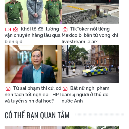
Khởi tố đối tượng
TikToker nổi tiếng
vận chuyển hàng lậu qua
Mexico bị bắn tử vong khi
biên giới
livestream là ai?
Từ sai phạm thi cử, có
Bắt nữ nghi phạm
nên tách tốt nghiệp THPT
đâm 4 người ở thủ đô
và tuyển sinh đại học?
nước Anh
CÓ THỂ BẠN QUAN TÂM