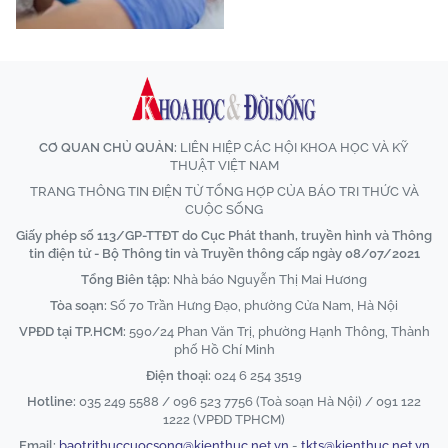
CƠ QUAN CHỦ QUẢN:
LIÊN HIỆP CÁC HỘI KHOA HỌC VÀ KỸ
THUẬT VIỆT NAM
TRANG THÔNG TIN ĐIỆN TỬ TỔNG HỢP CỦA BÁO TRI THỨC VÀ
CUỘC SỐNG
Giấy phép số 113/GP-TTĐT do Cục Phát thanh, truyền hình và Thông
tin điện tử - Bộ Thông tin và Truyền thông cấp ngày 08/07/2021
Tổng Biên tập:
Nhà báo Nguyễn Thị Mai Hương
Tòa soạn:
Số 70 Trần Hưng Đạo, phường Cửa Nam, Hà Nội
VPĐD tại TP.HCM:
590/24 Phan Văn Trị, phường Hạnh Thông, Thành
phố Hồ Chí Minh
Điện thoại:
024 6 254 3519
Hotline:
035 249 5588 / 096 523 7756 (Toà soạn Hà Nội) / 091 122
1222 (VPĐD TPHCM)
Email:
baotrithuccuocsong@kienthuc.net.vn
-
tkts@kienthuc.net.vn