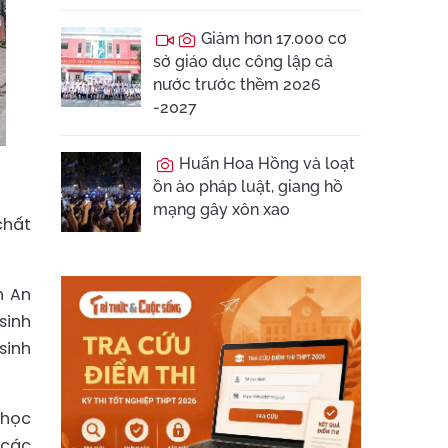
Giảm hơn 17.000 cơ
sở giáo dục công lập cả
nước trước thềm 2026
-2027
Huấn Hoa Hồng và loạt
ồn ào pháp luật, giang hồ
mạng gây xôn xao
chất
n An
sinh
sinh
 học
 các