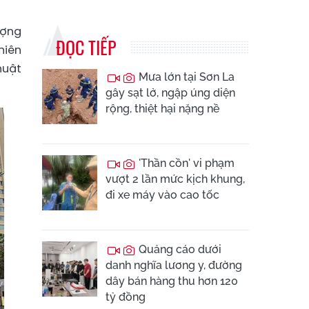
ượng
ĐỌC TIẾP
hiên
huật
Mưa lớn tại Sơn La
gây sạt lở, ngập úng diện
rộng, thiệt hại nặng nề
'Thần cồn' vi phạm
vượt 2 lần mức kịch khung,
đi xe máy vào cao tốc
Quảng cáo dưới
danh nghĩa lương y, đường
dây bán hàng thu hơn 120
tỷ đồng