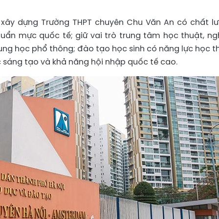
u xây dựng Trường THPT chuyên Chu Văn An có chất l
ẩn mực quốc tế; giữ vai trò trung tâm học thuật, ng
ung học phổ thông; đào tạo học sinh có năng lực học t
c sáng tạo và khả năng hội nhập quốc tế cao.