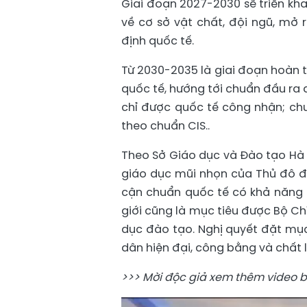
Giai đoạn 2027-2030 sẽ triển kha
về cơ sở vật chất, đội ngũ, mở 
định quốc tế.
Từ 2030-2035 là giai đoạn hoàn t
quốc tế, hướng tới chuẩn đầu ra
chỉ được quốc tế công nhận; chu
theo chuẩn CIS..
Theo Sở Giáo dục và Đào tạo Hà N
giáo dục mũi nhọn của Thủ đô đ
cận chuẩn quốc tế có khả năng 
giới cũng là mục tiêu được Bộ Chí
dục đào tạo. Nghị quyết đặt mụ
dân hiện đại, công bằng và chất 
>>> Mời độc giả xem thêm video b