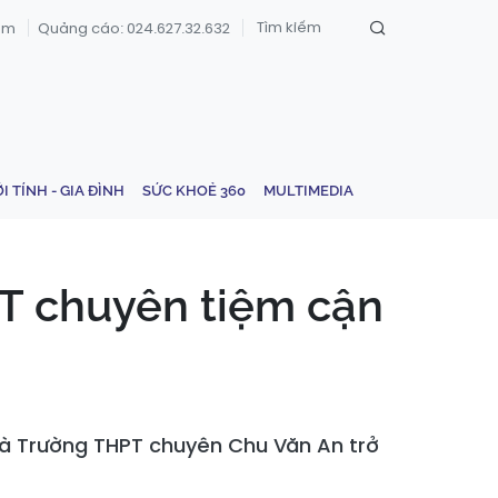
om
Quảng cáo: 024.627.32.632
ỚI TÍNH - GIA ĐÌNH
SỨC KHOẺ 360
MULTIMEDIA
PT chuyên tiệm cận
à Trường THPT chuyên Chu Văn An trở