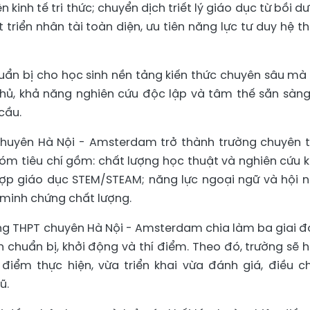
 kinh tế tri thức; chuyển dịch triết lý giáo dục từ bồi d
 triển nhân tài toàn diện, ưu tiên năng lực tư duy hệ t
uẩn bị cho học sinh nền tảng kiến thức chuyên sâu mà
hủ, khả năng nghiên cứu độc lập và tâm thế sẵn sàng
cầu.
chuyên Hà Nội - Amsterdam trở thành trường chuyên 
óm tiêu chí gồm: chất lượng học thuật và nghiên cứu 
hợp giáo dục STEM/STEAM; năng lực ngoại ngữ và hội 
minh chứng chất lượng.
ường THPT chuyên Hà Nội - Amsterdam chia làm ba giai đ
n chuẩn bị, khởi động và thí điểm. Theo đó, trường sẽ 
 điểm thực hiện, vừa triển khai vừa đánh giá, điều ch
ũ.