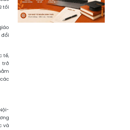
 tối
giáo
 đổi
 tế,
 trở
 nằm
 các
Nội-
ương
c và