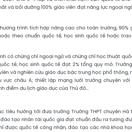
chất và bồi dưỡng 100% giáo viên đạt năng lực ngoại ngữ
 chương trình tích hợp nâng cao cho toàn trường, 90% 
hoặc theo chuẩn quốc tế, học sinh quốc tế hoặc trao
nh có chứng chỉ ngoại ngữ và chứng chỉ học thuật quốc
uốc tế; học sinh quốc tế đạt 2% tổng quy mô. Trường
viên và nghiên cứu giáo dục bậc trung học phổ thông,
u vực châu Á; thiết lập mạng lưới trường chuyên với
ành điểm du lịch giáo dục của Thủ đô…
c tiêu hướng tới đưa trường Trường THPT chuyên Hà 
đào tạo nhân tài quốc gia đạt chuẩn đầu ra tương đ
hỉ được quốc tế công nhận, đào tạo các nhà khoa họ