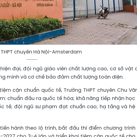
 THPT chuyên Hà Nội-Amsterdam
hiện đại, đội ngũ giáo viên chất lượng cao, cơ sở vật 
ng minh và cơ chế bảo đảm chất lượng toàn diện.
 tiệm cận chuẩn quốc tế, Trường THPT chuyên Chu Vă
gồm: chuẩn đầu ra quốc tế hóa; khả năng tiếp nhận học 
ốc tế; đội ngũ sư phạm đạt chuẩn cao; hạ tầng và hệ 
tiến hành theo lộ trình, bắt đầu thí điểm chương trình
2027 cho 3-4 lớp và triển khai tiệm cận quốc tế cho