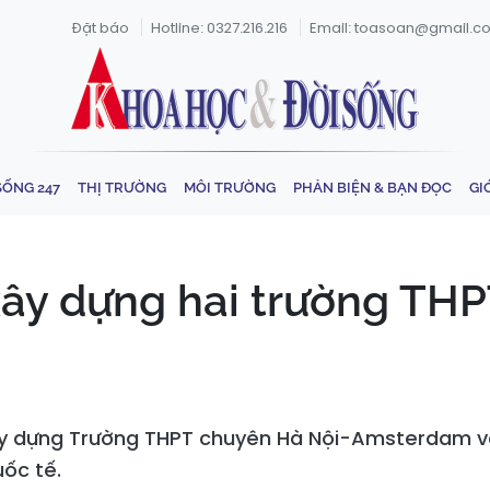
Đặt báo
Hotline: 0327.216.216
Email: toasoan@gmail.c
SỐNG 247
THỊ TRƯỜNG
MÔI TRƯỜNG
PHẢN BIỆN & BẠN ĐỌC
GI
xây dựng hai trường TH
ây dựng Trường THPT chuyên Hà Nội-Amsterdam v
ốc tế.