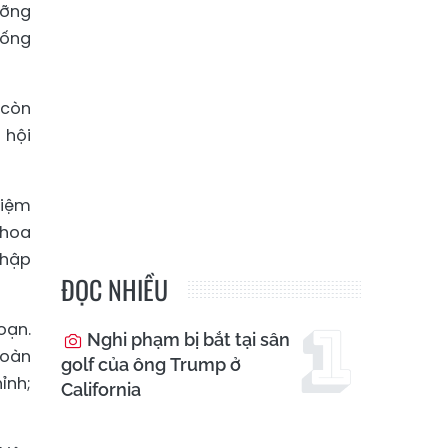
ưỡng
hống
 còn
 hội
tiệm
khoa
nhập
ĐỌC NHIỀU
oạn.
Nghi phạm bị bắt tại sân
hoàn
golf của ông Trump ở
ỉnh;
California