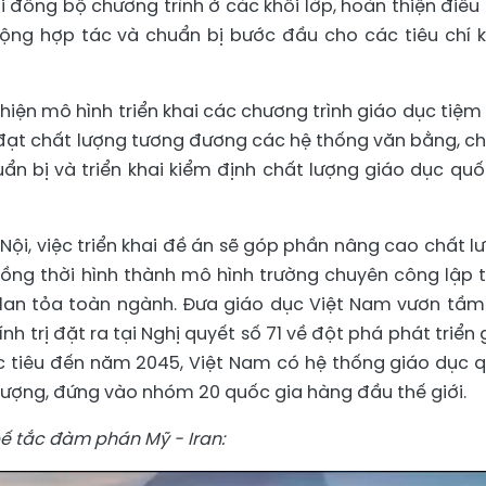
i đồng bộ chương trình ở các khối lớp, hoàn thiện điều 
rộng hợp tác và chuẩn bị bước đầu cho các tiêu chí 
hiện mô hình triển khai các chương trình giáo dục tiệm
 đạt chất lượng tương đương các hệ thống văn bằng, c
ẩn bị và triển khai kiểm định chất lượng giáo dục quố
ội, việc triển khai đề án sẽ góp phần nâng cao chất l
ồng thời hình thành mô hình trường chuyên công lập 
lan tỏa toàn ngành. Đưa giáo dục Việt Nam vươn tầm
nh trị đặt ra tại Nghị quyết số 71 về đột phá phát triển 
c tiêu đến năm 2045, Việt Nam có hệ thống giáo dục 
lượng, đứng vào nhóm 20 quốc gia hàng đầu thế giới.
ế tắc đàm phán Mỹ - Iran: