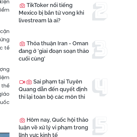
kiện
TikToker nổi tiếng
kiểm
Mexico bị bắn tử vong khi
livestream là ai?
 cận
hứng
Thỏa thuận Iran - Oman
c tế
đang ở 'giai đoạn soạn thảo
cuối cùng'
ượng
tiệm
Sai phạm tại Tuyên
 thế
Quang dẫn đến quyết định
giáo
thi lại toàn bộ các môn thi
quốc
Hôm nay, Quốc hội thảo
luận về xử lý vi phạm trong
lĩnh vực kinh tế