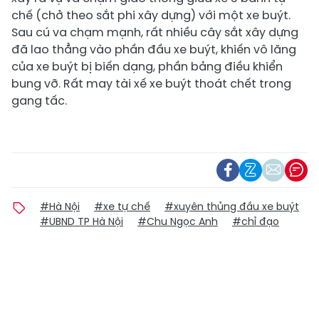
chế (chở theo sắt phi xây dựng) với một xe buýt.
Sau cú va chạm mạnh, rất nhiều cây sắt xây dựng
đã lao thẳng vào phần đầu xe buýt, khiến vô lăng
của xe buýt bị biến dạng, phần bảng điều khiển
bung vỡ. Rất may tài xế xe buýt thoát chết trong
gang tấc.
#Hà Nội
#xe tự chế
#xuyên thủng đầu xe buýt
#UBND TP Hà Nội
#Chu Ngọc Anh
#chỉ đạo