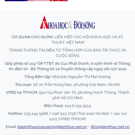
CƠ QUAN CHỦ QUẢN:
LIÊN HIỆP CÁC HỘI KHOA HỌC VÀ KỸ
THUẬT VIỆT NAM
TRANG THÔNG TIN ĐIỆN TỬ TỔNG HỢP CỦA BÁO TRI THỨC VÀ
CUỘC SỐNG
Giấy phép số 113/GP-TTĐT do Cục Phát thanh, truyền hình và Thông
tin điện tử - Bộ Thông tin và Truyền thông cấp ngày 08/07/2021
Tổng Biên tập:
Nhà báo Nguyễn Thị Mai Hương
Tòa soạn:
Số 70 Trần Hưng Đạo, phường Cửa Nam, Hà Nội
VPĐD tại TP.HCM:
590/24 Phan Văn Trị, phường Hạnh Thông, Thành
phố Hồ Chí Minh
Điện thoại:
024 6 254 3519
Hotline:
035 249 5588 / 096 523 7756 (Toà soạn Hà Nội) / 091 122
1222 (VPĐD TPHCM)
Email:
baotrithuccuocsong@kienthuc.net.vn
-
tkts@kienthuc.net.vn