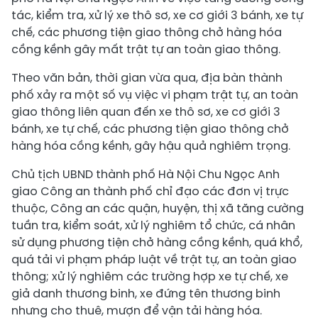
tác, kiểm tra, xử lý xe thô sơ, xe cơ giới 3 bánh, xe tự
chế, các phương tiện giao thông chở hàng hóa
cồng kềnh gây mất trật tự an toàn giao thông.
Theo văn bản, thời gian vừa qua, địa bàn thành
phố xảy ra một số vụ việc vi phạm trật tự, an toàn
giao thông liên quan đến xe thô sơ, xe cơ giới 3
bánh, xe tự chế, các phương tiện giao thông chở
hàng hóa cồng kềnh, gây hậu quả nghiêm trọng.
Chủ tịch UBND thành phố Hà Nội Chu Ngọc Anh
giao Công an thành phố chỉ đạo các đơn vị trực
thuộc, Công an các quận, huyện, thị xã tăng cường
tuần tra, kiểm soát, xử lý nghiêm tổ chức, cá nhân
sử dụng phương tiện chở hàng cồng kềnh, quá khổ,
quá tải vi phạm pháp luật về trật tự, an toàn giao
thông; xử lý nghiêm các trường hợp xe tự chế, xe
giả danh thương binh, xe đứng tên thương binh
nhưng cho thuê, mượn để vận tải hàng hóa.