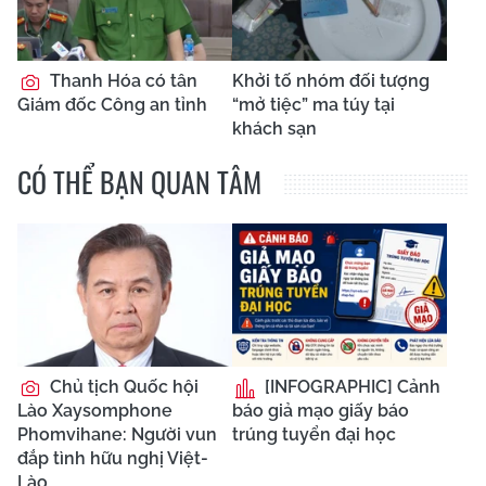
Thanh Hóa có tân
Khởi tố nhóm đối tượng
Giám đốc Công an tỉnh
“mở tiệc” ma túy tại
khách sạn
CÓ THỂ BẠN QUAN TÂM
Chủ tịch Quốc hội
[INFOGRAPHIC] Cảnh
Lào Xaysomphone
báo giả mạo giấy báo
Phomvihane: Người vun
trúng tuyển đại học
đắp tình hữu nghị Việt-
Lào