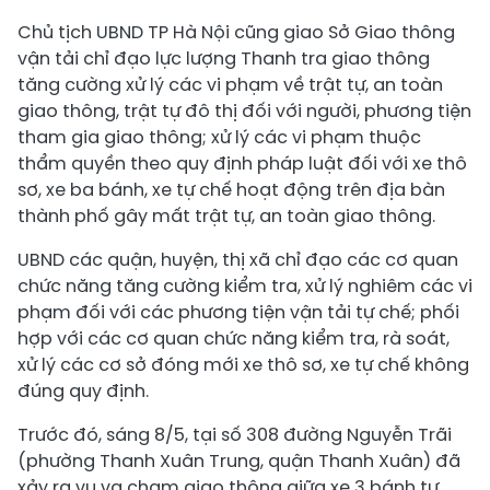
Chủ tịch UBND TP Hà Nội cũng giao Sở Giao thông
vận tải chỉ đạo lực lượng Thanh tra giao thông
tăng cường xử lý các vi phạm về trật tự, an toàn
giao thông, trật tự đô thị đối với người, phương tiện
tham gia giao thông; xử lý các vi phạm thuộc
thẩm quyền theo quy định pháp luật đối với xe thô
sơ, xe ba bánh, xe tự chế hoạt động trên địa bàn
thành phố gây mất trật tự, an toàn giao thông.
UBND các quận, huyện, thị xã chỉ đạo các cơ quan
chức năng tăng cường kiểm tra, xử lý nghiêm các vi
phạm đối với các phương tiện vận tải tự chế; phối
hợp với các cơ quan chức năng kiểm tra, rà soát,
xử lý các cơ sở đóng mới xe thô sơ, xe tự chế không
đúng quy định.
Trước đó, sáng 8/5, tại số 308 đường Nguyễn Trãi
(phường Thanh Xuân Trung, quận Thanh Xuân) đã
xảy ra vụ va chạm giao thông giữa xe 3 bánh tự