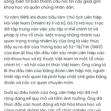
sống, biến tờ báo thành cầu nối tin cậy giữa giới
khoa học và quần chúng nhân dân.
Từ năm 1988, khi được bầu làm Chủ tịch Liên hiệp
Hội Việt Nam (nhiệm kỳ II và III), GS.TS Hà Học Trạc
đã tập trung vào việc xác lập vị thế chính trị và
pháp lý cho tổ chức. Một trong những thành tựu
quan trọng trong nhiệm kỳ của ông là việc thúc
đẩy sự ra đời của Thông báo số 52-TB/TW (1993)
của Ban Bí thư, lần đầu tiên xác nhận Liên hiệp các
Hội Khoa học và Kỹ thuật Việt Nam là một tổ chức
chính trị - xã hội của trí thức Việt Nam. Ông cũng là
Bí thư đầu tiên của Đảng đoàn Liên hiệp Hội, người
thiết lập mối quan hệ phối hợp chặt chẽ giữa Đảng
đoàn và các cơ quan chuyên môn.
Dưới sự điều hành của ông, Liên hiệp Hội đã mở
rộng đáng kể quy mô và tầm ảnh hưởng. Ông đã
thúc đẩy các hoạt động xã hội hóa khoa học và
công nghệ, thành lập các tổ chức nghiên cứu và