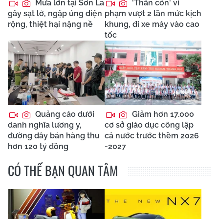
Mưa lớn tại Sơn La
'Thần cồn' vi
gây sạt lở, ngập úng diện
phạm vượt 2 lần mức kịch
rộng, thiệt hại nặng nề
khung, đi xe máy vào cao
tốc
Quảng cáo dưới
Giảm hơn 17.000
danh nghĩa lương y,
cơ sở giáo dục công lập
đường dây bán hàng thu
cả nước trước thềm 2026
hơn 120 tỷ đồng
-2027
CÓ THỂ BẠN QUAN TÂM