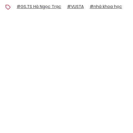
#GS.TS Hà Ngọc Trạc
#VUSTA
#nhà khoa học