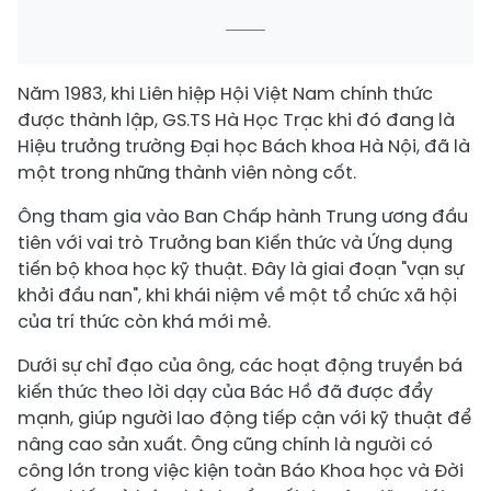
Năm 1983, khi Liên hiệp Hội Việt Nam chính thức
được thành lập, GS.TS Hà Học Trạc khi đó đang là
Hiệu trưởng trường Đại học Bách khoa Hà Nội, đã là
một trong những thành viên nòng cốt.
Ông tham gia vào Ban Chấp hành Trung ương đầu
tiên với vai trò Trưởng ban Kiến thức và Ứng dụng
tiến bộ khoa học kỹ thuật. Đây là giai đoạn "vạn sự
khởi đầu nan", khi khái niệm về một tổ chức xã hội
của trí thức còn khá mới mẻ.
Dưới sự chỉ đạo của ông, các hoạt động truyền bá
kiến thức theo lời dạy của Bác Hồ đã được đẩy
mạnh, giúp người lao động tiếp cận với kỹ thuật để
nâng cao sản xuất. Ông cũng chính là người có
công lớn trong việc kiện toàn Báo Khoa học và Đời