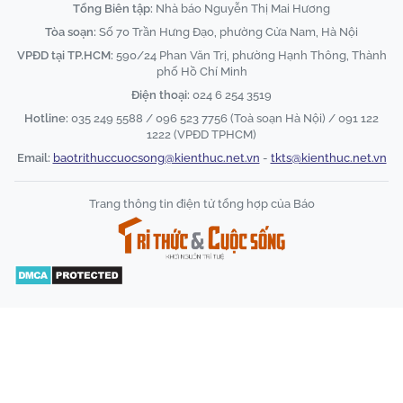
Tổng Biên tập:
Nhà báo Nguyễn Thị Mai Hương
Tòa soạn:
Số 70 Trần Hưng Đạo, phường Cửa Nam, Hà Nội
VPĐD tại TP.HCM:
590/24 Phan Văn Trị, phường Hạnh Thông, Thành
phố Hồ Chí Minh
Điện thoại:
024 6 254 3519
Hotline:
035 249 5588 / 096 523 7756 (Toà soạn Hà Nội) / 091 122
1222 (VPĐD TPHCM)
Email:
baotrithuccuocsong@kienthuc.net.vn
-
tkts@kienthuc.net.vn
Trang thông tin điện tử tổng hợp của Báo