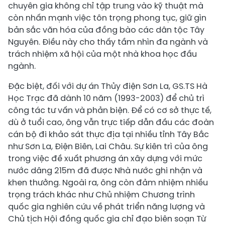
chuyên gia không chỉ tập trung vào kỹ thuật mà
còn nhấn mạnh việc tôn trọng phong tục, giữ gìn
bản sắc văn hóa của đồng bào các dân tộc Tây
Nguyên. Điều này cho thấy tầm nhìn đa ngành và
trách nhiệm xã hội của một nhà khoa học đầu
ngành.
Đặc biệt, đối với dự án Thủy điện Sơn La, GS.TS Hà
Học Trạc đã dành 10 năm (1993-2003) để chủ trì
công tác tư vấn và phản biện. Để có cơ sở thực tế,
dù ở tuổi cao, ông vẫn trực tiếp dẫn đầu các đoàn
cán bộ đi khảo sát thực địa tại nhiều tỉnh Tây Bắc
như Sơn La, Điện Biên, Lai Châu. Sự kiên trì của ông
trong việc đề xuất phương án xây dựng với mức
nước dâng 215m đã được Nhà nước ghi nhận và
khen thưởng. Ngoài ra, ông còn đảm nhiệm nhiều
trọng trách khác như Chủ nhiệm Chương trình
quốc gia nghiên cứu về phát triển năng lượng và
Chủ tịch Hội đồng quốc gia chỉ đạo biên soạn Từ