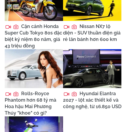
Cận cảnh Honda
Nissan NX7 lộ
Super Cub Tokyo 80s đặc
diện - SUV thuần điện giá
biệt kỷ niệm 80 năm, giá
rẻ lăn bánh hơn 600 km
43 triệu đồng
Rolls-Royce
Hyundai Elantra
Phantom hơn 68 tỷ mà
2027 - lột xác thiết kế và
Hoa hậu Mai Phương
công nghệ, từ 16.850 USD
Thúy "khoe" có gì?