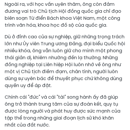
Ngoài ra, với học vấn uyên thâm, ông còn đảm
đương vai trò Chủ tịch Hội đồng quốc gia chỉ đạo
biên soạn Từ điển Bách khoa Việt Nam, một công
trình văn hóa, khoa học đồ sộ của quốc gia.
Dù ở đỉnh cao của sự nghiệp, giữ những trọng trách
lớn như Ủy viên Trung ương Đảng, đại biểu Quốc hội
nhiều khóa, ông vẫn luôn giữ cho mình một phong
thái giản dị, khiêm nhường đến lạ thường. Những
đồng nghiệp tại Liên hiệp Hội luôn nhớ về ông như
một vị Chủ tịch điềm đạm, chân tình, người luôn
dùng sự uyên bác để thuyết phục chứ không dùng
quyền uy để áp đặt.
Chính cái "đức" và cái "tài" song hành ấy đã giúp
ông trở thành trung tâm của sự đoàn kết, quy tụ
được lòng người và phát huy được sức mạnh của
tập thể trong những giai đoạn lịch sử khó khăn
nhất của đất nước.