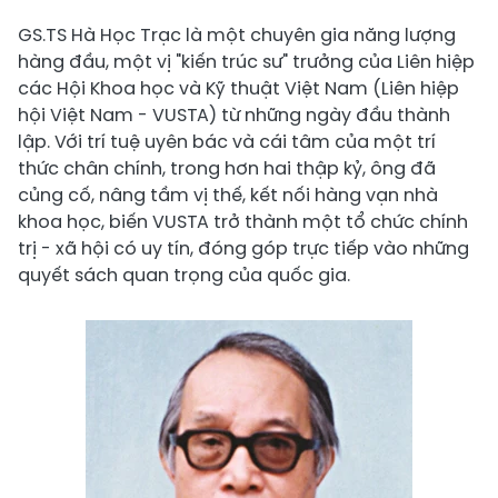
GS.TS Hà Học Trạc là một chuyên gia năng lượng
hàng đầu, một vị "kiến trúc sư" trưởng của Liên hiệp
các Hội Khoa học và Kỹ thuật Việt Nam (Liên hiệp
hội Việt Nam - VUSTA) từ những ngày đầu thành
lập. Với trí tuệ uyên bác và cái tâm của một trí
thức chân chính, trong hơn hai thập kỷ, ông đã
củng cố, nâng tầm vị thế, kết nối hàng vạn nhà
khoa học, biến VUSTA trở thành một tổ chức chính
trị - xã hội có uy tín, đóng góp trực tiếp vào những
quyết sách quan trọng của quốc gia.