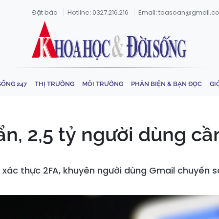
Đặt báo
Hotline: 0327.216.216
Email: toasoan@gmail.c
SỐNG 247
THỊ TRƯỜNG
MÔI TRƯỜNG
PHẢN BIỆN & BẠN ĐỌC
GI
n, 2,5 tỷ người dùng cầ
 xác thực 2FA, khuyên người dùng Gmail chuyển 