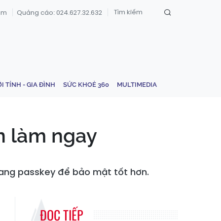
om
Quảng cáo: 024.627.32.632
ỚI TÍNH - GIA ĐÌNH
SỨC KHOẺ 360
MULTIMEDIA
n làm ngay
sang passkey để bảo mật tốt hơn.
ĐỌC TIẾP