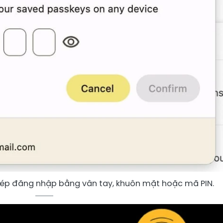
 phép đăng nhập bằng vân tay, khuôn mặt hoặc mã PIN.