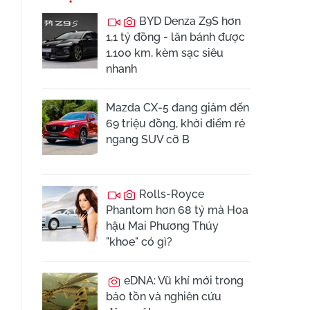
BYD Denza Z9S hơn
1,1 tỷ đồng - lăn bánh được
1.100 km, kèm sạc siêu
nhanh
Mazda CX-5 đang giảm đến
69 triệu đồng, khởi điểm rẻ
ngang SUV cỡ B
Rolls-Royce
Phantom hơn 68 tỷ mà Hoa
hậu Mai Phương Thúy
"khoe" có gì?
eDNA: Vũ khí mới trong
bảo tồn và nghiên cứu