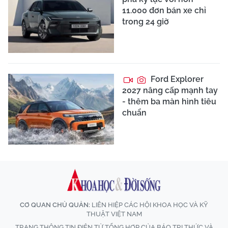
11.000 đơn bán xe chỉ
trong 24 giờ
Ford Explorer
2027 nâng cấp mạnh tay
- thêm ba màn hình tiêu
chuẩn
CƠ QUAN CHỦ QUẢN:
LIÊN HIỆP CÁC HỘI KHOA HỌC VÀ KỸ
THUẬT VIỆT NAM
TRANG THÔNG TIN ĐIỆN TỬ TỔNG HỢP CỦA BÁO TRI THỨC VÀ