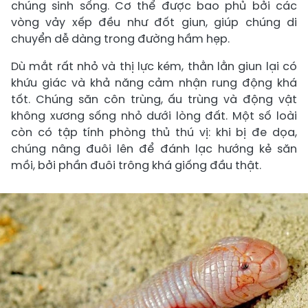
chúng sinh sống. Cơ thể được bao phủ bởi các
vòng vảy xếp đều như đốt giun, giúp chúng di
chuyển dễ dàng trong đường hầm hẹp.
Dù mắt rất nhỏ và thị lực kém, thằn lằn giun lại có
khứu giác và khả năng cảm nhận rung động khá
tốt. Chúng săn côn trùng, ấu trùng và động vật
không xương sống nhỏ dưới lòng đất. Một số loài
còn có tập tính phòng thủ thú vị: khi bị đe dọa,
chúng nâng đuôi lên để đánh lạc hướng kẻ săn
mồi, bởi phần đuôi trông khá giống đầu thật.