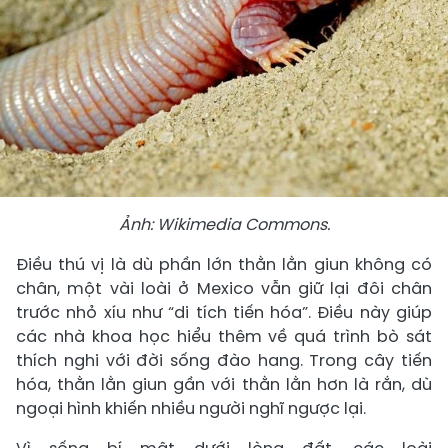
Ảnh: Wikimedia Commons.
Điều thú vị là dù phần lớn thằn lằn giun không có
chân, một vài loài ở Mexico vẫn giữ lại đôi chân
trước nhỏ xíu như “di tích tiến hóa”. Điều này giúp
các nhà khoa học hiểu thêm về quá trình bò sát
thích nghi với đời sống đào hang. Trong cây tiến
hóa, thằn lằn giun gần với thằn lằn hơn là rắn, dù
ngoại hình khiến nhiều người nghĩ ngược lại.