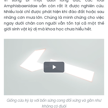
Vì sống bí mật dưới lòng đất, các loài
Amphisbaenidae vẫn còn rất ít được nghiên cứu.
Nhiều loài chỉ được phát hiện khi đào đất hoặc sau
những cơn mưa lớn. Chúng là minh chứng cho việc
ngay dưới chân con người vẫn tồn tại cả một thế
giới sinh vật kỳ dị mà khoa học chưa hiểu hết.
Play
Video
Giống cừu kỳ lạ với bốn sừng cong đối xứng và gần như
không có đuôi