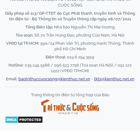
CUỘC SỐNG
Giấy phép số 113/GP-TTĐT do Cục Phát thanh, truyền hình và Thông
tin điện tử - Bộ Thông tin và Truyền thông cấp ngày 08/07/2021
Tổng Biên tập:
Nhà báo Nguyễn Thị Mai Hương
Tòa soạn:
Số 70 Trần Hưng Đạo, phường Cửa Nam, Hà Nội
VPĐD tại TP.HCM:
590/24 Phan Văn Trị, phường Hạnh Thông, Thành
phố Hồ Chí Minh
Điện thoại:
024 6 254 3519
Hotline:
035 249 5588 / 096 523 7756 (Toà soạn Hà Nội) / 091 122
1222 (VPĐD TPHCM)
Email:
baotrithuccuocsong@kienthuc.net.vn
-
tkts@kienthuc.net.vn
Trang thông tin điện tử tổng hợp của Báo