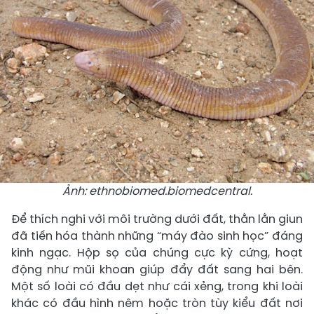
Ảnh: ethnobiomed.biomedcentral.
Để thích nghi với môi trường dưới đất, thằn lằn giun
đã tiến hóa thành những “máy đào sinh học” đáng
kinh ngạc. Hộp sọ của chúng cực kỳ cứng, hoạt
động như mũi khoan giúp đẩy đất sang hai bên.
Một số loài có đầu dẹt như cái xẻng, trong khi loài
khác có đầu hình nêm hoặc tròn tùy kiểu đất nơi