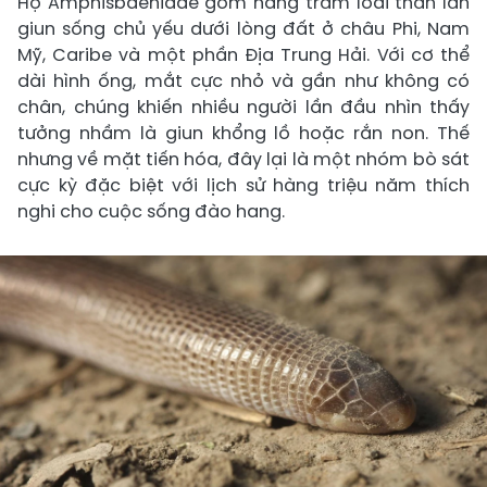
Họ Amphisbaenidae gồm hàng trăm loài thằn lằn
giun sống chủ yếu dưới lòng đất ở châu Phi, Nam
Mỹ, Caribe và một phần Địa Trung Hải. Với cơ thể
dài hình ống, mắt cực nhỏ và gần như không có
chân, chúng khiến nhiều người lần đầu nhìn thấy
tưởng nhầm là giun khổng lồ hoặc rắn non. Thế
nhưng về mặt tiến hóa, đây lại là một nhóm bò sát
cực kỳ đặc biệt với lịch sử hàng triệu năm thích
nghi cho cuộc sống đào hang.