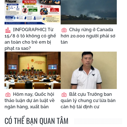
[INFOGRAPHIC] Từ
Cháy rừng ở Canada
15/8 ô tô không có ghế
hơn 20.000 người phải sơ
an toàn cho trẻ em bị
tán
phạt ra sao?
Hôm nay, Quốc hội
Bắt cựu Trưởng ban
thảo luận dự án luật về
quản lý chung cư lừa bán
ngân hàng, xuất bản
căn hộ tái định cư
CÓ THỂ BẠN QUAN TÂM