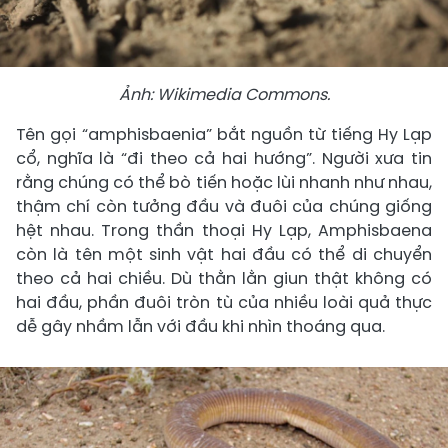
Ảnh: Wikimedia Commons.
Tên gọi “amphisbaenia” bắt nguồn từ tiếng Hy Lạp
cổ, nghĩa là “đi theo cả hai hướng”. Người xưa tin
rằng chúng có thể bò tiến hoặc lùi nhanh như nhau,
thậm chí còn tưởng đầu và đuôi của chúng giống
hệt nhau. Trong thần thoại Hy Lạp, Amphisbaena
còn là tên một sinh vật hai đầu có thể di chuyển
theo cả hai chiều. Dù thằn lằn giun thật không có
hai đầu, phần đuôi tròn tù của nhiều loài quả thực
dễ gây nhầm lẫn với đầu khi nhìn thoáng qua.