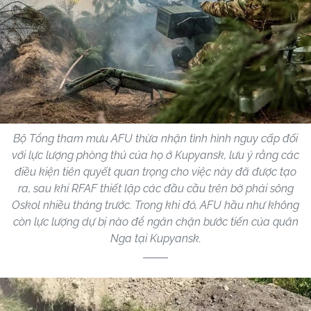
Bộ Tổng tham mưu AFU thừa nhận tình hình nguy cấp đối
với lực lượng phòng thủ của họ ở Kupyansk, lưu ý rằng các
điều kiện tiên quyết quan trọng cho việc này đã được tạo
ra, sau khi RFAF thiết lập các đầu cầu trên bờ phải sông
Oskol nhiều tháng trước. Trong khi đó, AFU hầu như không
còn lực lượng dự bị nào để ngăn chặn bước tiến của quân
Nga tại Kupyansk.