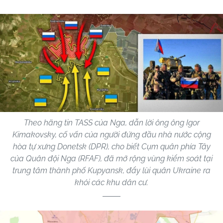
Theo hãng tin TASS của Nga, dẫn lời ông ông Igor
Kimakovsky, cố vấn của người đứng đầu nhà nước cộng
hòa tự xưng Donetsk (DPR), cho biết Cụm quân phía Tây
của Quân đội Nga (RFAF), đã mở rộng vùng kiểm soát tại
trung tâm thành phố Kupyansk, đẩy lùi quân Ukraine ra
khỏi các khu dân cư.