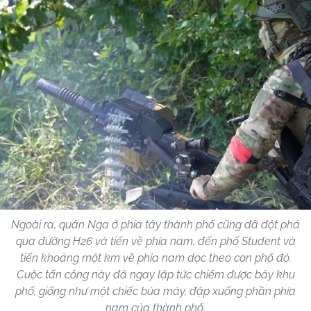
Ngoài ra, quân Nga ở phía tây thành phố cũng đã đột phá
qua đường H26 và tiến về phía nam, đến phố Student và
tiến khoảng một km về phía nam dọc theo con phố đó.
Cuộc tấn công này đã ngay lập tức chiếm được bảy khu
phố, giống như một chiếc búa máy, đập xuống phần phía
nam của thành phố.