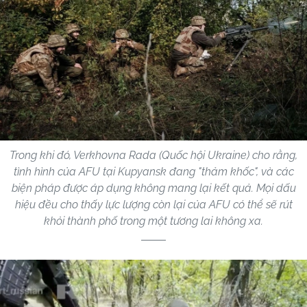
Trong khi đó, Verkhovna Rada (Quốc hội Ukraine) cho rằng,
tình hình của AFU tại Kupyansk đang "thảm khốc", và các
biện pháp được áp dụng không mang lại kết quả. Mọi dấu
hiệu đều cho thấy lực lượng còn lại của AFU có thể sẽ rút
khỏi thành phố trong một tương lai không xa.