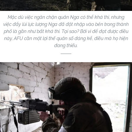
Mặc dù việc ngăn chặn quân Nga có thể khả thi, nhưng
việc đẩy lùi lực lượng Nga đã đột nhập vào bên trong thành
phố là gần như bất khả thi. Tại sao? Bởi vì để đạt được điều
này, AFU cần một lợi thế quân số đáng kể, điều mà họ hiện
đang thiếu.