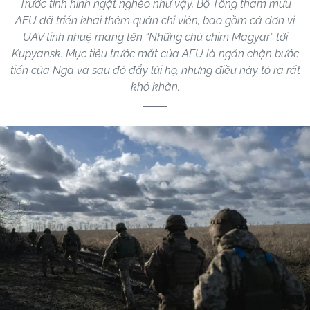
Trước tình hình ngặt nghèo như vậy, Bộ Tổng tham mưu
AFU đã triển khai thêm quân chi viện, bao gồm cả đơn vị
UAV tinh nhuệ mang tên “Những chú chim Magyar” tới
Kupyansk. Mục tiêu trước mắt của AFU là ngăn chặn bước
tiến của Nga và sau đó đẩy lùi họ, nhưng điều này tỏ ra rất
khó khăn.