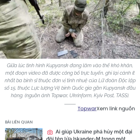
Giữa lúc tình hình Kupyansk đang lâm vào thế khó khăn,
một đoạn video đã được công bố trực tuyến, ghi lại cảnh ít
nhất ba binh sĩ thuộc đơn vị tinh nhuệ của Lữ đoàn Độc lập
số 15, thuộc Lực lượng Vệ binh Quốc gia gần Kupyansk đầu
hàng. (nguồn ảnh Topwar, Ukrinform, Kyiv Post, TASS).
Topwar
Xem link nguồn
BÀI LIÊN QUAN
Ai giúp Ukraine phá hủy một đại
đội tên lửa Iskander-M trong một