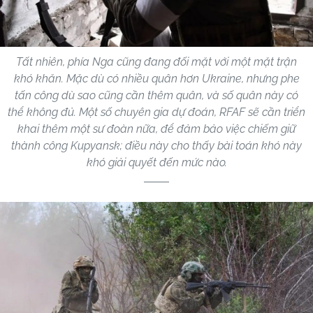
Tất nhiên, phía Nga cũng đang đối mặt với một mặt trận
khó khăn. Mặc dù có nhiều quân hơn Ukraine, nhưng phe
tấn công dù sao cũng cần thêm quân, và số quân này có
thể không đủ. Một số chuyên gia dự đoán, RFAF sẽ cần triển
khai thêm một sư đoàn nữa, để đảm bảo việc chiếm giữ
thành công Kupyansk; điều này cho thấy bài toán khó này
khó giải quyết đến mức nào.