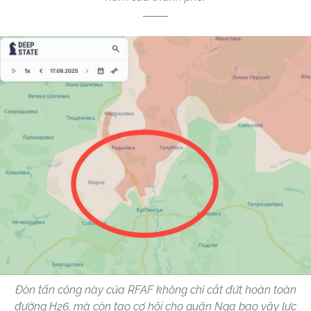
Đòn tấn công này của RFAF không chỉ cắt đứt hoàn toàn
đường H26, mà còn tạo cơ hội cho quân Nga bao vây lực