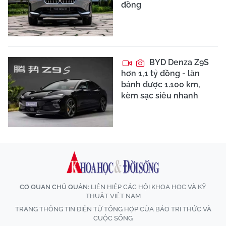
đồng
BYD Denza Z9S
hơn 1,1 tỷ đồng - lăn
bánh được 1.100 km,
kèm sạc siêu nhanh
CƠ QUAN CHỦ QUẢN:
LIÊN HIỆP CÁC HỘI KHOA HỌC VÀ KỸ
THUẬT VIỆT NAM
TRANG THÔNG TIN ĐIỆN TỬ TỔNG HỢP CỦA BÁO TRI THỨC VÀ
CUỘC SỐNG