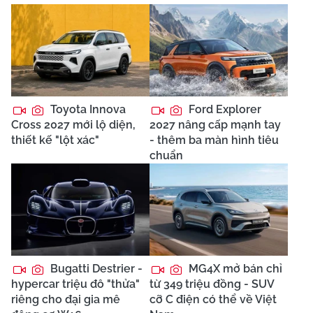
Toyota Innova
Ford Explorer
Cross 2027 mới lộ diện,
2027 nâng cấp mạnh tay
thiết kế "lột xác"
- thêm ba màn hình tiêu
chuẩn
Bugatti Destrier -
MG4X mở bán chỉ
hypercar triệu đô "thửa"
từ 349 triệu đồng - SUV
riêng cho đại gia mê
cỡ C điện có thể về Việt