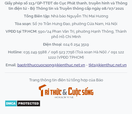
Giấy phép số 113/GP-TTĐT do Cục Phát thanh, truyền hình và Thông
tin điện tử - Bộ Thông tin và Truyền thông cấp ngày 08/07/2021
Tổng Biên tập:
Nhà báo Nguyễn Thị Mai Hương
Tòa soạn:
Số 70 Trần Hưng Đạo, phường Cửa Nam, Hà Nội
VPĐD tại TP.HCM:
590/24 Phan Văn Trị, phường Hạnh Thông, Thành
phố Hồ Chí Minh
Điện thoại:
024 6 254 3519
Hotline:
035 249 5588 / 096 523 7756 (Toà soạn Hà Nội) / 091 122
1222 (VPĐD TPHCM)
Email:
baotrithuccuocsong@kienthuc.net.vn
-
tkts@kienthuc.net.vn
Trang thông tin điện tử tổng hợp của Báo