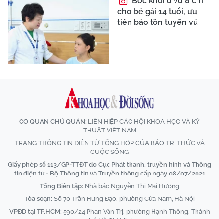
Bóc khối u vú 8 cm
cho bé gái 14 tuổi, ưu
tiên bảo tồn tuyến vú
CƠ QUAN CHỦ QUẢN:
LIÊN HIỆP CÁC HỘI KHOA HỌC VÀ KỸ
THUẬT VIỆT NAM
TRANG THÔNG TIN ĐIỆN TỬ TỔNG HỢP CỦA BÁO TRI THỨC VÀ
CUỘC SỐNG
Giấy phép số 113/GP-TTĐT do Cục Phát thanh, truyền hình và Thông
tin điện tử - Bộ Thông tin và Truyền thông cấp ngày 08/07/2021
Tổng Biên tập:
Nhà báo Nguyễn Thị Mai Hương
Tòa soạn:
Số 70 Trần Hưng Đạo, phường Cửa Nam, Hà Nội
VPĐD tại TP.HCM:
590/24 Phan Văn Trị, phường Hạnh Thông, Thành