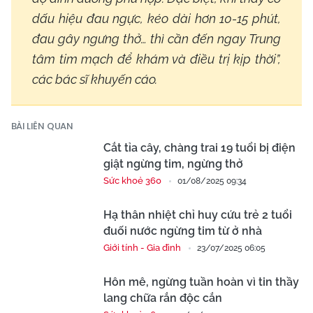
dấu hiệu đau ngực, kéo dài hơn 10-15 phút,
đau gây ngưng thở… thì cần đến ngay Trung
tâm tim mạch để khám và điều trị kịp thời”,
các bác sĩ khuyến cáo.
BÀI LIÊN QUAN
Cắt tỉa cây, chàng trai 19 tuổi bị điện
giật ngừng tim, ngừng thở
Sức khoẻ 360
01/08/2025 09:34
Hạ thân nhiệt chỉ huy cứu trẻ 2 tuổi
đuối nước ngừng tim từ ở nhà
Giới tính - Gia đình
23/07/2025 06:05
Hôn mê, ngừng tuần hoàn vì tin thầy
lang chữa rắn độc cắn