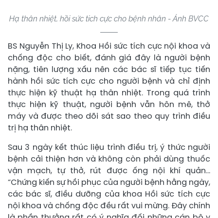
Hạ thân nhiệt, hồi sức tich cực cho bệnh nhân - Ảnh BVCC
BS Nguyễn Thị Ly, Khoa Hồi sức tích cực nội khoa và
chống độc cho biết, đánh giá đây là người bệnh
nặng, tiên lượng xấu nên các bác sĩ tiếp tục tiến
hành hồi sức tích cực cho người bệnh và chỉ định
thực hiện kỹ thuật hạ thân nhiệt. Trong quá trình
thực hiện kỹ thuật, người bệnh vẫn hôn mê, thở
máy và được theo dõi sát sao theo quy trình điều
trị hạ thân nhiệt.
Sau 3 ngày kết thúc liệu trình điều trị, ý thức người
bệnh cải thiện hơn và không còn phải dùng thuốc
vận mạch, tự thở, rút được ống nội khí quản…
“Chứng kiến sự hồi phục của người bệnh hằng ngày,
các bác sĩ, điều dưỡng của khoa Hồi sức tích cực
nội khoa và chống độc đều rất vui mừng. Đây chính
là phần thưởng rất có ý nghĩa đối những cán bộ y