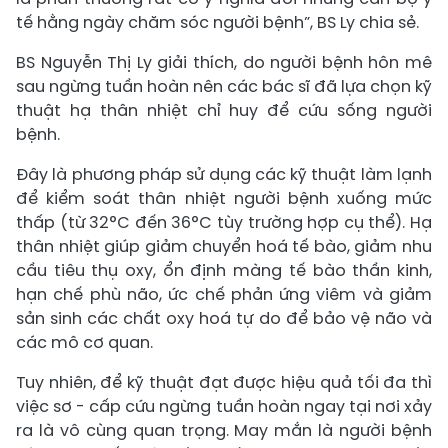
tế hằng ngày chăm sóc người bệnh”, BS Ly chia sẻ.
BS Nguyễn Thị Ly giải thích, do người bệnh hôn mê
sau ngừng tuần hoàn nên các bác sĩ đã lựa chọn kỹ
thuật hạ thân nhiệt chỉ huy để cứu sống người
bệnh.
Đây là phương pháp sử dụng các kỹ thuật làm lạnh
để kiểm soát thân nhiệt người bệnh xuống mức
thấp (từ 32°C đến 36°C tùy trường hợp cụ thể). Hạ
thân nhiệt giúp giảm chuyển hoá tế bào, giảm nhu
cầu tiêu thụ oxy, ổn định màng tế bào thần kinh,
hạn chế phù não, ức chế phản ứng viêm và giảm
sản sinh các chất oxy hoá tự do để bảo vệ não và
các mô cơ quan.
Tuy nhiên, để kỹ thuật đạt được hiệu quả tối đa thì
việc sơ - cấp cứu ngừng tuần hoàn ngay tại nơi xảy
ra là vô cùng quan trọng. May mắn là người bệnh