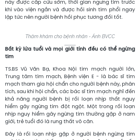
này được cấp cứu sớm, thời gian ngưng tim trước
khi vào viện ngắn và được hồi sinh tim phổi ngay
lập tức nên người bệnh hồi phục tương đối tốt.
Thăm khám cho bệnh nhân - Ảnh BVCC
Bất kỳ lứa tuổi và mọi giới tính đều có thể ngừng
tim
TS.BS Vũ Văn Bạ, Khoa Nội tim mạch người lớn,
Trung tâm tim mạch, Bệnh viện E - là bác sĩ tim
mạch tham gia hội chẩn cho người bệnh này, phân
tích, sau khi hội chẩn, các bác sĩ tim mạch nghĩ đến
khả năng người bệnh bị rối loạn nhịp thất nguy
hiểm gây ngừng tim đột ngột. Một trong rối loạn
nhịp nguy hiểm gây ngừng tim thường gặp ở nam
giới, trẻ tuổi đó là rung thất vô căn.
Đây là rối loạn nhịp gặp ở người bệnh ngừng tim