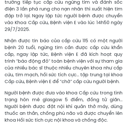
trường tiếp tục cấp cứu ngừng tim và đánh sốc
điện 3 lần phá rung cho nạn nhân thì xuất hiện tim
đập trở lại. Ngay lập tức người bệnh được chuyển
vào Khoa Cấp cứu, Bệnh viện E vào lúc 14h50 ngày
29/7/2025.
Nhận được tin báo của cấp cứu 115 có một người
bệnh 20 tuổi, ngừng tim cần được cấp cứu khẩn
cấp, ngay lập tức, Bệnh viện E đã kích hoạt quy
trình “báo động đỏ” toàn bệnh viện với sự tham gia
của nhiều bác sĩ thuộc nhiều chuyên khoa như cấp
cứu, tim mạch, hồi sức tích cực… tập trung tại khoa
Cấp cứu, Bệnh viện E để “chờ” cấp cứu người bệnh.
Người bệnh được đưa vào khoa Cấp cứu trong tình
trạng hôn mê glasgow 5 điểm, đồng tử giãn…
Người bệnh được đặt nội khí quản thở máy, dùng
thuốc an thần, chống phù não và được chuyển lên
khoa Hồi sức tích cực nội khoa và chống độc.