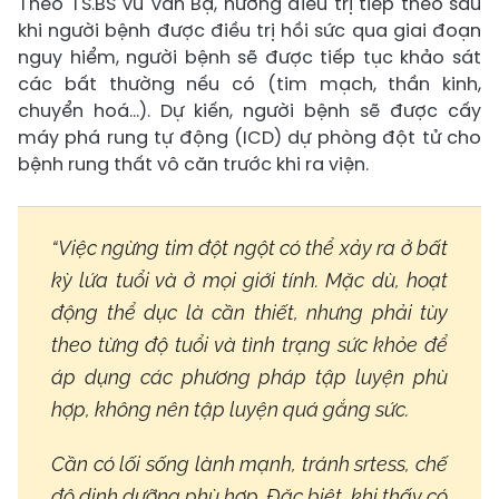
Theo TS.BS Vũ Văn Bạ, hướng điều trị tiếp theo sau
khi người bệnh được điều trị hồi sức qua giai đoạn
nguy hiểm, người bệnh sẽ được tiếp tục khảo sát
các bất thường nếu có (tim mạch, thần kinh,
chuyển hoá…). Dự kiến, người bệnh sẽ được cấy
máy phá rung tự động (ICD) dự phòng đột tử cho
bệnh rung thất vô căn trước khi ra viện.
“Việc ngừng tim đột ngột có thể xảy ra ở bất
kỳ lứa tuổi và ở mọi giới tính. Mặc dù, hoạt
động thể dục là cần thiết, nhưng phải tùy
theo từng độ tuổi và tình trạng sức khỏe để
áp dụng các phương pháp tập luyện phù
hợp, không nên tập luyện quá gắng sức.
Cần có lối sống lành mạnh, tránh srtess, chế
độ dinh dưỡng phù hợp. Đặc biệt, khi thấy có