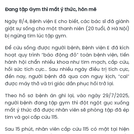
Đang tập Gym thì mất ý thức, hôn mê
Ngày 8/4, Bệnh viện E cho biết, các bác sĩ đã giành
giật sự sống cho một thanh niên (20 tuổi, ở Hà Nội)
bị ngừng tim lúc tập gym.
Để cứu sống được người bệnh, Bệnh viện E đã kích
hoạt quy trình “báo động đỏ” toàn bệnh viện, tiến
hành hội chẩn nhiều khoa như tim mạch, cấp cứu,
hồi sức tích cực… Sau nhiều ngày điều trị tích cực,
đến nay, người bệnh đã qua cơn nguy kịch, “cai”
được máy thở và tri giác dần phục hồi trở lại.
Theo hồ sơ bệnh án ghi lại, vào ngày 29/7/2025,
người bệnh đang tập gym thì đột ngột gục xuống
mất ý thức đã được nhân viên sẽ phòng tập đã ép
tim và gọi cấp cứu 115.
Sau 15 phút, nhân viên cấp cứu 115 có mặt tại hiện