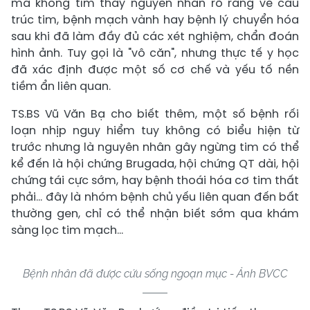
mà không tìm thấy nguyên nhân rõ ràng về cấu
trúc tim, bệnh mạch vành hay bệnh lý chuyển hóa
sau khi đã làm đầy đủ các xét nghiệm, chẩn đoán
hình ảnh. Tuy gọi là "vô căn", nhưng thực tế y học
đã xác định được một số cơ chế và yếu tố nền
tiềm ẩn liên quan.
TS.BS Vũ Văn Bạ cho biết thêm, một số bệnh rối
loạn nhịp nguy hiểm tuy không có biểu hiện từ
trước nhưng là nguyên nhân gây ngừng tim có thể
kể đến là hội chứng Brugada, hội chứng QT dài, hội
chứng tái cực sớm, hay bệnh thoái hóa cơ tim thất
phải... đây là nhóm bệnh chủ yếu liên quan đến bất
thường gen, chỉ có thể nhận biết sớm qua khám
sàng lọc tim mạch…
Bệnh nhân đã được cứu sống ngoạn mục - Ảnh BVCC