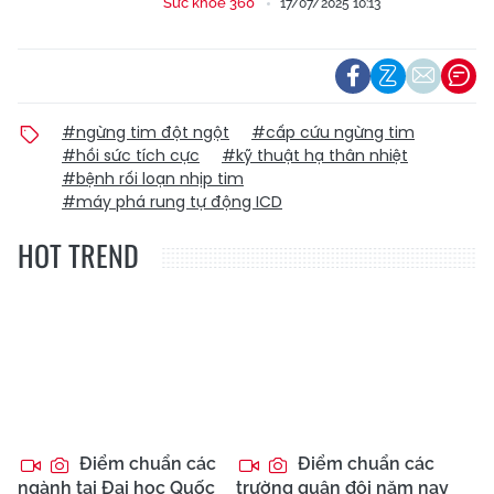
Sức khoẻ 360
17/07/2025 10:13
#ngừng tim đột ngột
#cấp cứu ngừng tim
#hồi sức tích cực
#kỹ thuật hạ thân nhiệt
#bệnh rối loạn nhịp tim
#máy phá rung tự động ICD
HOT TREND
Điểm chuẩn các
Điểm chuẩn các
ngành tại Đại học Quốc
trường quân đội năm nay