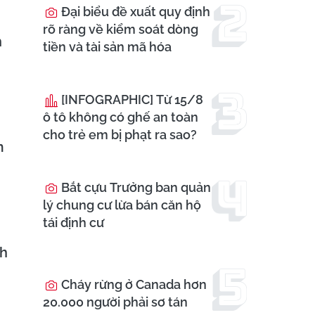
Đại biểu đề xuất quy định
rõ ràng về kiểm soát dòng
h
tiền và tài sản mã hóa
[INFOGRAPHIC] Từ 15/8
ô tô không có ghế an toàn
cho trẻ em bị phạt ra sao?
m
Bắt cựu Trưởng ban quản
lý chung cư lừa bán căn hộ
tái định cư
nh
Cháy rừng ở Canada hơn
20.000 người phải sơ tán