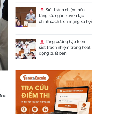
Siết trách nhiệm nền
tảng số, ngăn xuyên tạc
chính sách trên mạng xã hội
Tăng cường hậu kiểm,
siết trách nhiệm trong hoạt
động xuất bản
c
 đau