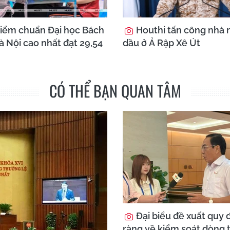
iểm chuẩn Đại học Bách
Houthi tấn công nhà 
 Nội cao nhất đạt 29,54
dầu ở Ả Rập Xê Út
CÓ THỂ BẠN QUAN TÂM
Đại biểu đề xuất quy đ
ràng về kiểm soát dòng t