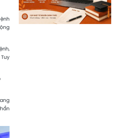
bệnh
cộng
ệnh,
 Tuy
ó
đang
khẩn