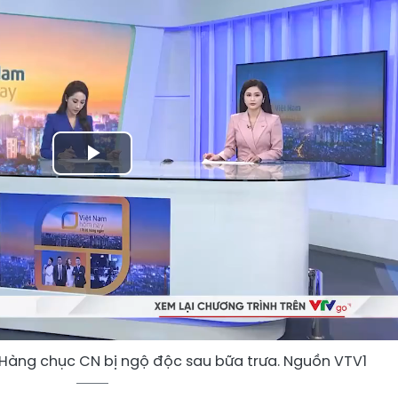
Play
Video
 Hàng chục CN bị ngộ độc sau bữa trưa. Nguồn VTV1