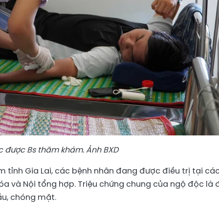
c được Bs thăm khám. Ảnh BXD
 tỉnh Gia Lai, các bệnh nhân đang được điều trị tại cá
 hóa và Nội tổng hợp. Triệu chứng chung của ngộ độc là
ầu, chóng mặt.