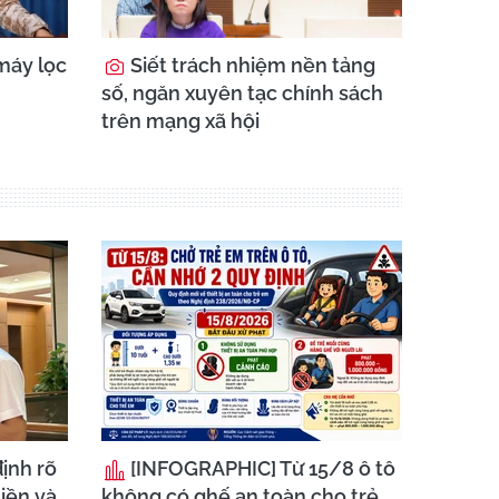
máy lọc
Siết trách nhiệm nền tảng
số, ngăn xuyên tạc chính sách
trên mạng xã hội
ịnh rõ
[INFOGRAPHIC] Từ 15/8 ô tô
iền và
không có ghế an toàn cho trẻ