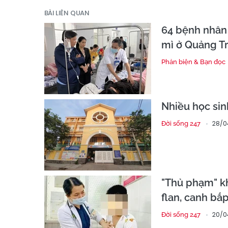
BÀI LIÊN QUAN
64 bệnh nhân
mì ở Quảng Tr
Phản biện & Bạn đọc
Nhiều học si
28/0
Đời sống 247
"Thủ phạm" kh
flan, canh bắp
20/0
Đời sống 247