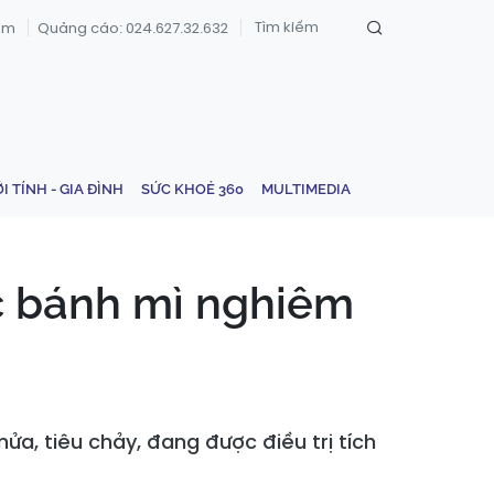
om
Quảng cáo: 024.627.32.632
ỚI TÍNH - GIA ĐÌNH
SỨC KHOẺ 360
MULTIMEDIA
ộc bánh mì nghiêm
mửa, tiêu chảy, đang được điều trị tích