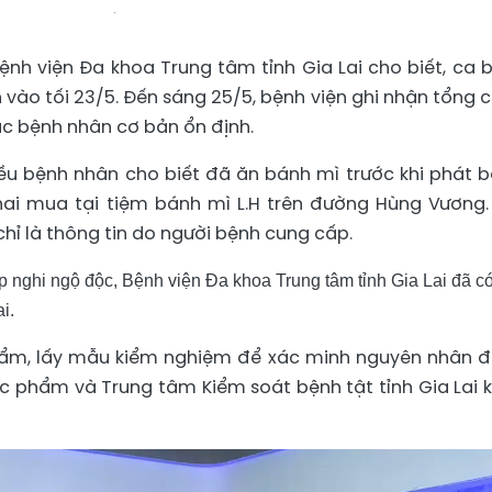
nh viện Đa khoa Trung tâm tỉnh Gia Lai cho biết, ca 
 vào tối 23/5. Đến sáng 25/5, bệnh viện ghi nhận tổng 
các bệnh nhân cơ bản ổn định.
iều bệnh nhân cho biết đã ăn bánh mì trước khi phát b
hai mua tại tiệm bánh mì L.H trên đường Hùng Vương.
chỉ là thông tin do người bệnh cung cấp.
p nghi ngộ độc, Bệnh viện Đa khoa Trung tâm tỉnh Gia Lai đã c
i.
phẩm, lấy mẫu kiểm nghiệm để xác minh nguyên nhân 
ực phẩm và Trung tâm Kiểm soát bệnh tật tỉnh Gia Lai 