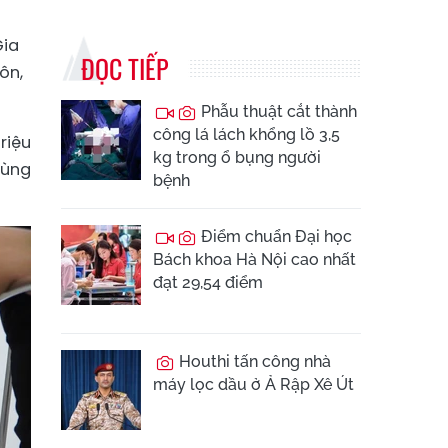
Gia
ĐỌC TIẾP
ôn,
Phẫu thuật cắt thành
công lá lách khổng lồ 3,5
riệu
kg trong ổ bụng người
Hùng
bệnh
Điểm chuẩn Đại học
Bách khoa Hà Nội cao nhất
đạt 29,54 điểm
Houthi tấn công nhà
máy lọc dầu ở Ả Rập Xê Út