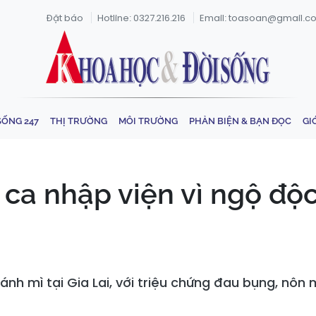
Đặt báo
Hotline: 0327.216.216
Email: toasoan@gmail.c
SỐNG 247
THỊ TRƯỜNG
MÔI TRƯỜNG
PHẢN BIỆN & BẠN ĐỌC
GI
9 ca nhập viện vì ngộ đ
ánh mì tại Gia Lai, với triệu chứng đau bụng, nôn 