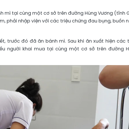
nh mì tại cùng một cơ sở trên đường Hùng Vương (tỉnh 
ẻ em, phải nhập viện với các triệu chứng đau bụng, buồn n
t, trước đó đã ăn bánh mì. Sau khi ăn xuất hiện các t
iều người khai mua tại cùng một cơ sở trên đường 