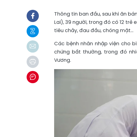
Thông tin ban đầu, sau khi ăn bá
Lai), 39 người, trong đó có 12 tr
tiêu chảy, đau đầu, chóng mặt...
Các bệnh nhân nhập viện cho biế
chứng bất thường, trong đó nh
Vương.