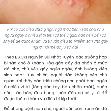
Khi có các triệu chứng nghi ngờ mắc bệnh sán chó, như
ngứa ngáy ở nhiều vị trí trên cơ thể, người dân nên đến cơ
sở y tế để được khám và tư vấn điều trị. Nhiễm sán chó gây
ngứa, nổi mề đay kéo dài.
Theo BS.CKI Nguyễn Bùi Nhật Tuyên, các trường hợp
bị sán chó ở Khánh Hòa gần đây đa phần ở mức
độ nhẹ, chủ yếu gây ngứa ngáy, ảnh hưởng đến
sinh hoạt. Tuy nhiên, người dân không nên chủ
quan. Khi thấy các triệu chứng như phát ban, ngứa
ở nhiều vị trí (lòng bàn tay, bàn chân, mặt), buồn
nôn, táo bón, đau bụng… cần đến cơ sở y tế để
được thăm khám và điều trị kịp thời.
Để phòng bệnh sán chó, người dân cần tránh ăn đồ