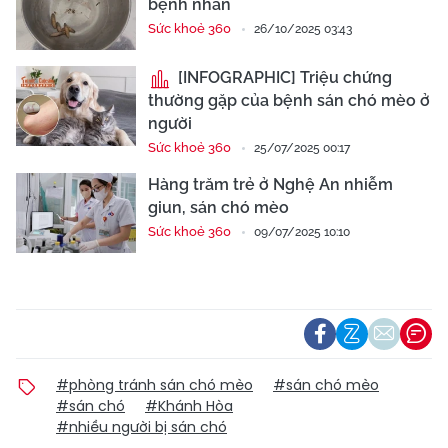
bệnh nhân
Sức khoẻ 360
26/10/2025 03:43
[INFOGRAPHIC] Triệu chứng
thường gặp của bệnh sán chó mèo ở
người
Sức khoẻ 360
25/07/2025 00:17
Hàng trăm trẻ ở Nghệ An nhiễm
giun, sán chó mèo
Sức khoẻ 360
09/07/2025 10:10
#phòng tránh sán chó mèo
#sán chó mèo
#sán chó
#Khánh Hòa
#nhiều người bị sán chó