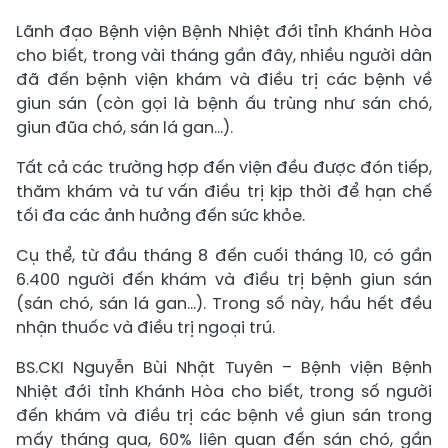
Lãnh đạo Bệnh viện Bệnh Nhiệt đới tỉnh Khánh Hòa
cho biết, trong vài tháng gần đây, nhiều người dân
đã đến bệnh viện khám và điều trị các bệnh về
giun sán (còn gọi là bệnh ấu trùng như sán chó,
giun đũa chó, sán lá gan…).
Tất cả các trường hợp đến viện đều được đón tiếp,
thăm khám và tư vấn điều trị kịp thời để hạn chế
tối đa các ảnh hưởng đến sức khỏe.
Cụ thể, từ đầu tháng 8 đến cuối tháng 10, có gần
6.400 người đến khám và điều trị bệnh giun sán
(sán chó, sán lá gan…). Trong số này, hầu hết đều
nhận thuốc và điều trị ngoại trú.
BS.CKI Nguyễn Bùi Nhật Tuyên – Bệnh viện Bệnh
Nhiệt đới tỉnh Khánh Hòa cho biết, trong số người
đến khám và điều trị các bệnh về giun sán trong
mấy tháng qua, 60% liên quan đến sán chó, gần