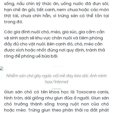
sống, nấu chín kỹ thức ăn, uống nước đã đun sôi;
hạn chế ăn gỏi, tiết canh, nem chua hoặc các món
thịt tái, chưa chín hẳn, vì trứng sán có thể tồn tại
trong đó.
Các gia đình nuôi chó, mèo, gia súc, gia cầm cần
vệ sinh sạch sẽ khu vực chăn nuôi và tiêm phòng
đầy đủ cho vật nuôi. Bên cạnh đó, chó, mèo cần
được xích hoặc nhốt đúng nơi quy định, tránh thả
rông để phóng uế bừa bãi.
Nhiễm sán chó gây ngứa, nổi mề đay kéo dài. Ảnh minh
họa/Internet
Giun sán chó có tên khoa học là Toxocara canis,
hình tròn, dài giống như giun đũa ở người. Giun sán
chó trưởng thành sống trong ruột non của chó
hoặc mèo. Trứng giun theo phân thải ra đất phát