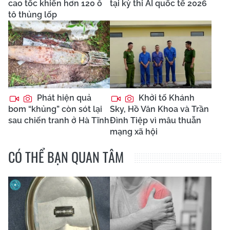
cao tốc khiến hơn 120 ô
tại kỳ thi AI quốc tế 2026
tô thủng lốp
Phát hiện quả
Khởi tố Khánh
bom “khủng” còn sót lại
Sky, Hồ Văn Khoa và Trần
sau chiến tranh ở Hà Tĩnh
Đình Tiệp vì mâu thuẫn
mạng xã hội
CÓ THỂ BẠN QUAN TÂM