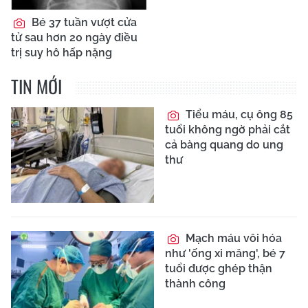
Bé 37 tuần vượt cửa
tử sau hơn 20 ngày điều
trị suy hô hấp nặng
TIN MỚI
Tiểu máu, cụ ông 85
tuổi không ngờ phải cắt
cả bàng quang do ung
thư
Mạch máu vôi hóa
như 'ống xi măng', bé 7
tuổi được ghép thận
thành công