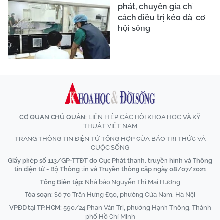
phát, chuyên gia chỉ
cách điều trị kéo dài cơ
hội sống
CƠ QUAN CHỦ QUẢN:
LIÊN HIỆP CÁC HỘI KHOA HỌC VÀ KỸ
THUẬT VIỆT NAM
TRANG THÔNG TIN ĐIỆN TỬ TỔNG HỢP CỦA BÁO TRI THỨC VÀ
CUỘC SỐNG
Giấy phép số 113/GP-TTĐT do Cục Phát thanh, truyền hình và Thông
tin điện tử - Bộ Thông tin và Truyền thông cấp ngày 08/07/2021
Tổng Biên tập:
Nhà báo Nguyễn Thị Mai Hương
Tòa soạn:
Số 70 Trần Hưng Đạo, phường Cửa Nam, Hà Nội
VPĐD tại TP.HCM:
590/24 Phan Văn Trị, phường Hạnh Thông, Thành
phố Hồ Chí Minh