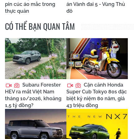
pin cúc áo mắc trong
án Vành đai 5 - Vùng Thủ
thực quản
đô
CÓ THỂ BẠN QUAN TÂM
Subaru Forester
Cận cảnh Honda
HEV ra mắt Việt Nam
Super Cub Tokyo 80s đặc
tháng 10/2026, khoảng
biệt kỷ niệm 80 năm, giá
1,5 tỷ đồng?
43 triệu đồng