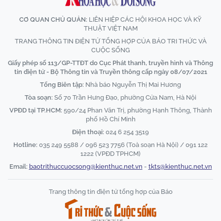
CƠ QUAN CHỦ QUẢN:
LIÊN HIỆP CÁC HỘI KHOA HỌC VÀ KỸ
THUẬT VIỆT NAM
TRANG THÔNG TIN ĐIỆN TỬ TỔNG HỢP CỦA BÁO TRI THỨC VÀ
CUỘC SỐNG
Giấy phép số 113/GP-TTĐT do Cục Phát thanh, truyền hình và Thông
tin điện tử - Bộ Thông tin và Truyền thông cấp ngày 08/07/2021
Tổng Biên tập:
Nhà báo Nguyễn Thị Mai Hương
Tòa soạn:
Số 70 Trần Hưng Đạo, phường Cửa Nam, Hà Nội
VPĐD tại TP.HCM:
590/24 Phan Văn Trị, phường Hạnh Thông, Thành
phố Hồ Chí Minh
Điện thoại:
024 6 254 3519
Hotline:
035 249 5588 / 096 523 7756 (Toà soạn Hà Nội) / 091 122
1222 (VPĐD TPHCM)
Email:
baotrithuccuocsong@kienthuc.net.vn
-
tkts@kienthuc.net.vn
Trang thông tin điện tử tổng hợp của Báo