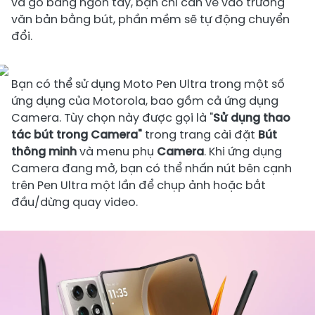
và gõ bằng ngón tay, bạn chỉ cần vẽ vào trường
văn bản bằng bút, phần mềm sẽ tự động chuyển
đổi.
Bạn có thể sử dụng Moto Pen Ultra trong một số
ứng dụng của Motorola, bao gồm cả ứng dụng
Camera. Tùy chọn này được gọi là "
Sử dụng thao
tác bút trong Camera"
trong trang cài đặt
Bút
thông minh
và menu phụ
Camera
. Khi ứng dụng
Camera đang mở, bạn có thể nhấn nút bên cạnh
trên Pen Ultra một lần để chụp ảnh hoặc bắt
đầu/dừng quay video.