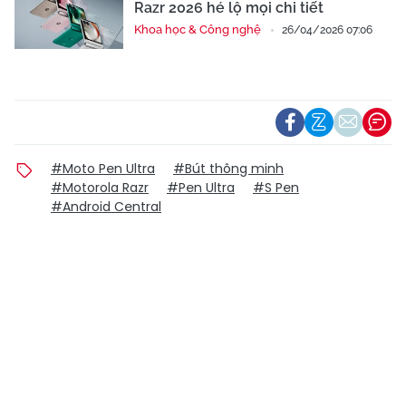
Razr 2026 hé lộ mọi chi tiết
Khoa học & Công nghệ
26/04/2026 07:06
#Moto Pen Ultra
#Bút thông minh
#Motorola Razr
#Pen Ultra
#S Pen
#Android Central