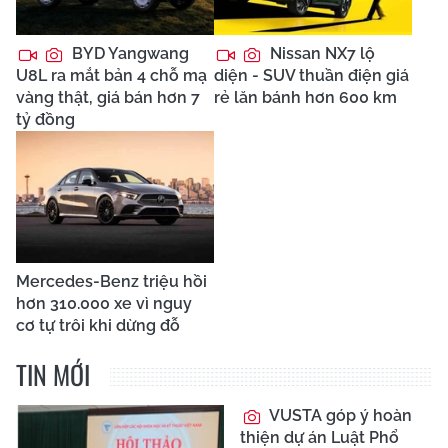
BYD Yangwang
Nissan NX7 lộ
U8L ra mắt bản 4 chỗ mạ
diện - SUV thuần điện giá
vàng thật, giá bán hơn 7
rẻ lăn bánh hơn 600 km
tỷ đồng
Mercedes-Benz triệu hồi
hơn 310.000 xe vì nguy
cơ tự trôi khi dừng đỗ
TIN MỚI
VUSTA góp ý hoàn
thiện dự án Luật Phổ