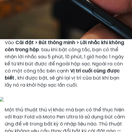
Vào
Cài đặt >
Bút thông minh >
Lời nhắc khi không
còn trong hộp
. Sau khi bật công tắc, bạn có thể
nhận lời nhắc sau 5 phút, 10 phút, 1 giờ hoặc 1 ngày
kể từ khi bút được để ngoài hộp sạc. Ngoài ra còn
có một công tắc bên cạnh
Vị trí cuối cùng được
biết
, khi được bật, sẽ ghi lại vị trí của bút khi bạn
lấy nó ra khỏi hộp sạc lần cuối.
Một thủ thuật thú vị khác mà bạn có thể thực hiện
với Razr Fold và Moto Pen Ultra là sử dụng bút cảm
ứng để vẽ trong bất kỳ ô nhập liệu nào. Thủ thuật
này không yêu cầu thay đổi bất kỳ cài đặt nào —