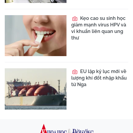
Kẹo cao su sinh học
giảm mạnh virus HPV và
vi khuẩn liên quan ung
thư
EU lập kỷ lục mới về
lượng khí đốt nhập khẩu
từ Nga