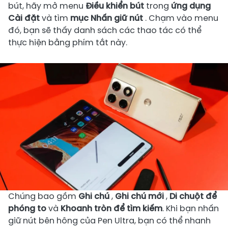
bút, hãy mở menu
Điều khiển bút
trong
ứng dụng
Cài đặt
và tìm
mục Nhấn giữ nút
. Chạm vào menu
đó, bạn sẽ thấy danh sách các thao tác có thể
thực hiện bằng phím tắt này.
Chúng bao gồm
Ghi chú
,
Ghi chú mới
,
Di chuột để
phóng to
và
Khoanh tròn để tìm kiếm
. Khi bạn nhấn
giữ nút bên hông của Pen Ultra, bạn có thể nhanh