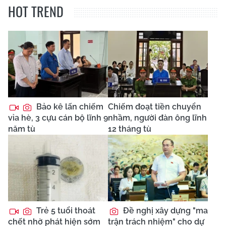
HOT TREND
Bảo kê lấn chiếm
Chiếm đoạt tiền chuyển
vỉa hè, 3 cựu cán bộ lĩnh 9
nhầm, người đàn ông lĩnh
năm tù
12 tháng tù
Trẻ 5 tuổi thoát
Đề nghị xây dựng "ma
chết nhờ phát hiện sớm
trận trách nhiệm" cho dự