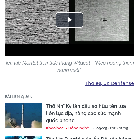
Play
Video
Tên lửa Martlet trên trực thăng Wildcat - "Mèo hoang thêm
nanh vuốt".
Thales, UK Denfense
BÀI LIÊN QUAN
Thổ Nhĩ Kỳ lần đầu sở hữu tên lửa
liên lục địa, nâng cao sức mạnh
quốc phòng
Khoa học & Công nghệ
09/05/2026 08:05