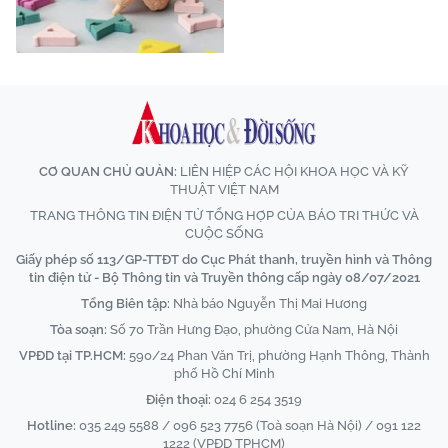
CƠ QUAN CHỦ QUẢN:
LIÊN HIỆP CÁC HỘI KHOA HỌC VÀ KỸ
THUẬT VIỆT NAM
TRANG THÔNG TIN ĐIỆN TỬ TỔNG HỢP CỦA BÁO TRI THỨC VÀ
CUỘC SỐNG
Giấy phép số 113/GP-TTĐT do Cục Phát thanh, truyền hình và Thông
tin điện tử - Bộ Thông tin và Truyền thông cấp ngày 08/07/2021
Tổng Biên tập:
Nhà báo Nguyễn Thị Mai Hương
Tòa soạn:
Số 70 Trần Hưng Đạo, phường Cửa Nam, Hà Nội
VPĐD tại TP.HCM:
590/24 Phan Văn Trị, phường Hạnh Thông, Thành
phố Hồ Chí Minh
Điện thoại:
024 6 254 3519
Hotline:
035 249 5588 / 096 523 7756 (Toà soạn Hà Nội) / 091 122
1222 (VPĐD TPHCM)