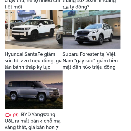
chạy thử, hé lộ nhiều chi
tháng 10/2026, khoảng
tiết mới
1,5 tỷ đồng?
Hyundai SantaFe giảm
Subaru Forester tại Việt
sốc tới 220 triệu đồng, giá
Nam "gây sốc", giảm tiền
lăn bánh thấp kỷ lục
mặt đến 360 triệu đồng
BYD Yangwang
U8L ra mắt bản 4 chỗ mạ
vàng thật, giá bán hơn 7