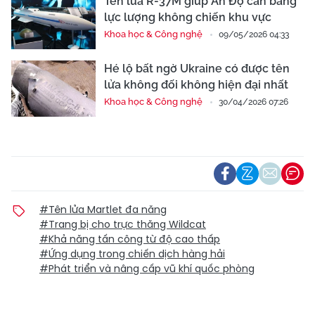
Tên lửa R-37M giúp Ấn Độ cân bằng
lực lượng không chiến khu vực
Khoa học & Công nghệ
09/05/2026 04:33
Hé lộ bất ngờ Ukraine có được tên
lửa không đối không hiện đại nhất
Khoa học & Công nghệ
30/04/2026 07:26
#Tên lửa Martlet đa năng
#Trang bị cho trực thăng Wildcat
#Khả năng tấn công từ độ cao thấp
#Ứng dụng trong chiến dịch hàng hải
#Phát triển và nâng cấp vũ khí quốc phòng