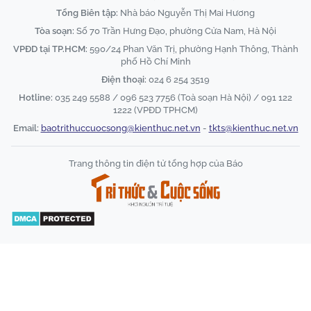
Tổng Biên tập:
Nhà báo Nguyễn Thị Mai Hương
Tòa soạn:
Số 70 Trần Hưng Đạo, phường Cửa Nam, Hà Nội
VPĐD tại TP.HCM:
590/24 Phan Văn Trị, phường Hạnh Thông, Thành
phố Hồ Chí Minh
Điện thoại:
024 6 254 3519
Hotline:
035 249 5588 / 096 523 7756 (Toà soạn Hà Nội) / 091 122
1222 (VPĐD TPHCM)
Email:
baotrithuccuocsong@kienthuc.net.vn
-
tkts@kienthuc.net.vn
Trang thông tin điện tử tổng hợp của Báo