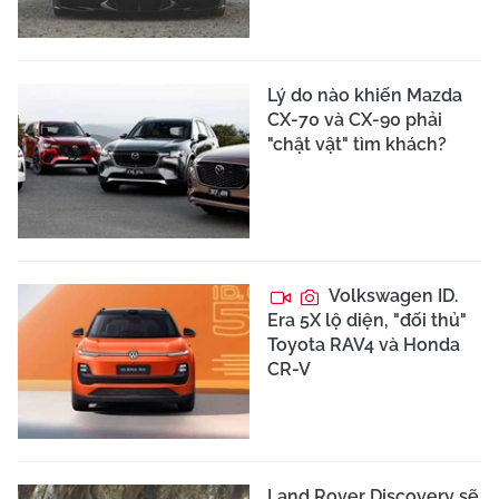
Lý do nào khiến Mazda
CX-70 và CX-90 phải
"chật vật" tìm khách?
Volkswagen ID.
Era 5X lộ diện, "đối thủ"
Toyota RAV4 và Honda
CR-V
Land Rover Discovery sẽ