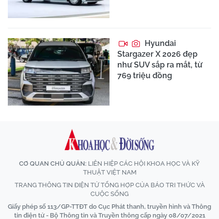
Hyundai
Stargazer X 2026 đẹp
như SUV sắp ra mắt, từ
769 triệu đồng
CƠ QUAN CHỦ QUẢN:
LIÊN HIỆP CÁC HỘI KHOA HỌC VÀ KỸ
THUẬT VIỆT NAM
TRANG THÔNG TIN ĐIỆN TỬ TỔNG HỢP CỦA BÁO TRI THỨC VÀ
CUỘC SỐNG
Giấy phép số 113/GP-TTĐT do Cục Phát thanh, truyền hình và Thông
tin điện tử - Bộ Thông tin và Truyền thông cấp ngày 08/07/2021