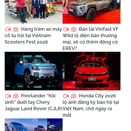
Hàng trăm xe máy
Bán tải VinFast VF
cổ tụ hội tại Vietnam
Wild lộ diện bản thương
Scooters Fest 2026
mại, sẽ có thêm động cơ
EREV?
Freelander “hồi
Honda City 2026
sinh” dưới tay Chery
lộ ảnh đăng ký bảo hộ tại
Jaguar Land Rover (CJLR)
Việt Nam, chờ ngày ra
mắt