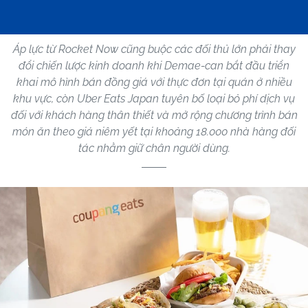
Áp lực từ Rocket Now cũng buộc các đối thủ lớn phải thay
đổi chiến lược kinh doanh khi Demae-can bắt đầu triển
khai mô hình bán đồng giá với thực đơn tại quán ở nhiều
khu vực, còn Uber Eats Japan tuyên bố loại bỏ phí dịch vụ
đối với khách hàng thân thiết và mở rộng chương trình bán
món ăn theo giá niêm yết tại khoảng 18.000 nhà hàng đối
tác nhằm giữ chân người dùng.