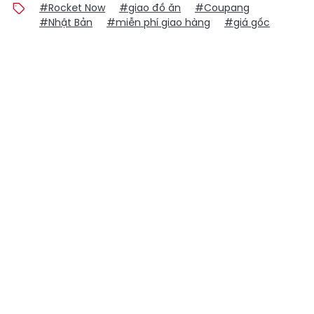
#Rocket Now
#giao đồ ăn
#Coupang
#Nhật Bản
#miễn phí giao hàng
#giá gốc