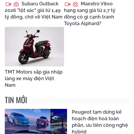
Subaru Outback
Maextro V800
2026 "lột xác" giá từ 1,49
hạng sang giá từ 2,7 tỷ
tỷ đồng, chờ về Việt Nam
đồng có gì cạnh tranh
Toyota Alphard?
TMT Motors sắp gia nhập
làng xe máy điện Việt
Nam
TIN MỚI
Peugeot tạm dừng kế
hoạch điện hoá toàn
phần, ưu tiên công nghệ
hybrid