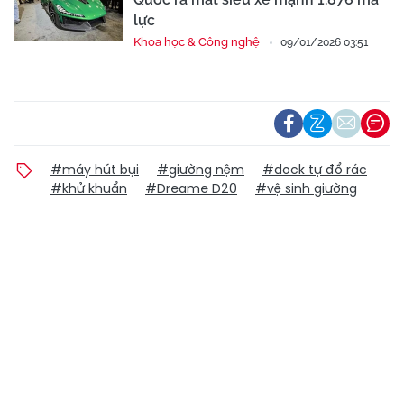
lực
Khoa học & Công nghệ
09/01/2026 03:51
#máy hút bụi
#giường nệm
#dock tự đổ rác
#khử khuẩn
#Dreame D20
#vệ sinh giường