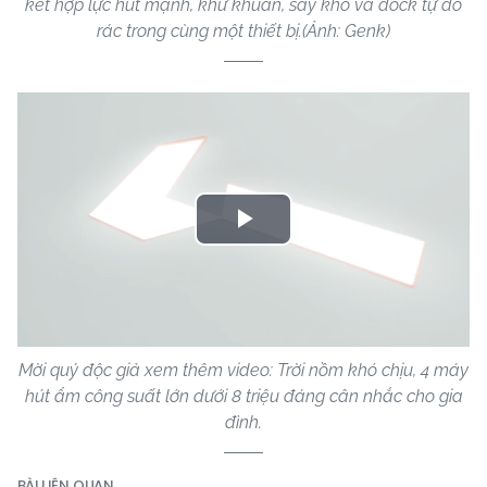
kết hợp lực hút mạnh, khử khuẩn, sấy khô và dock tự đổ
rác trong cùng một thiết bị.(Ảnh: Genk)
Play
Video
Mời quý độc giả xem thêm video: Trời nồm khó chịu, 4 máy
hút ẩm công suất lớn dưới 8 triệu đáng cân nhắc cho gia
đình.
BÀI LIÊN QUAN