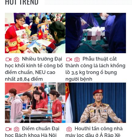
HOT TREND
Nhiều trường Đại
Phẫu thuật cắt
học khối kinh tế công bố
thành công lá lách khổng
điểm chuẩn, NEU cao
lồ 3,5 kg trong ổ bụng
nhất 28,84 điểm
người bệnh
Điểm chuẩn Đại
Houthi tấn công nhà
học Bách khoa Hà Nội
máy lọc dầu ở Ả Rập Xê