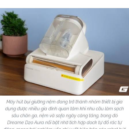
Máy hút bụi giường nệm đang trở thành nhóm thiết bị gia
dụng được nhiều gia đình quan tâm khi nhu cầu làm sạch
sâu chăn ga, nệm và sofa ngày càng tăng, trong đó
Dreame D20 Aura nổi bật nhờ tích hợp dock tự đổ rác tự