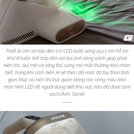
Thiết bị còn sở hữu đèn UV LED bước sóng 253,7 nm hỗ trợ
khử khuẩn, kết hợp đèn soi bụi ánh sáng xanh giúp phát
hiện tóc, bụi mịn và lông thú cưng mà mắt thường khó nhận
biết, trong khi cảm biến AI sẽ theo dõi mức độ bụi theo thời
gian thực và hiển thị trực quan bằng các vòng màu trên
màn hình LED để người dùng biết khu vực nào đã được làm
sạch.(Ảnh: Genk)