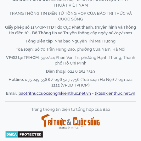
THUẬT VIỆT NAM
TRANG THÔNG TIN ĐIỆN TỬ TỔNG HỢP CỦA BÁO TRI THỨC VÀ
CUỘC SỐNG
Giấy phép số 113/GP-TTĐT do Cục Phát thanh, truyền hình và Thông
tin điện tử - Bộ Thông tin và Truyền thông cấp ngày 08/07/2021
Tổng Biên tập:
Nhà báo Nguyễn Thị Mai Hương
Tòa soạn:
Số 70 Trần Hưng Đạo, phường Cửa Nam, Hà Nội
VPĐD tại TP.HCM:
590/24 Phan Văn Trị, phường Hạnh Thông, Thành
phố Hồ Chí Minh
Điện thoại:
024 6 254 3519
Hotline:
035 249 5588 / 096 523 7756 (Toà soạn Hà Nội) / 091 122
1222 (VPĐD TPHCM)
Email:
baotrithuccuocsong@kienthuc.net.vn
-
tkts@kienthuc.net.vn
Trang thông tin điện tử tổng hợp của Báo