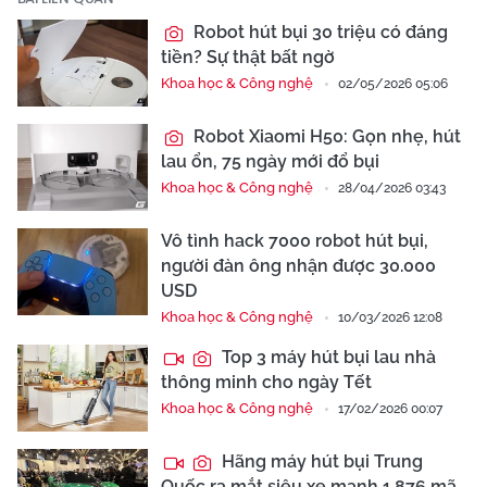
Robot hút bụi 30 triệu có đáng
tiền? Sự thật bất ngờ
Khoa học & Công nghệ
02/05/2026 05:06
Robot Xiaomi H50: Gọn nhẹ, hút
lau ổn, 75 ngày mới đổ bụi
Khoa học & Công nghệ
28/04/2026 03:43
Vô tình hack 7000 robot hút bụi,
người đàn ông nhận được 30.000
USD
Khoa học & Công nghệ
10/03/2026 12:08
Top 3 máy hút bụi lau nhà
thông minh cho ngày Tết
Khoa học & Công nghệ
17/02/2026 00:07
Hãng máy hút bụi Trung
Quốc ra mắt siêu xe mạnh 1.876 mã