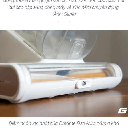
động, mang trải nghiệm vốn chỉ xuất hiện trên các robot hút
bụi cao cấp sang dòng máy vệ sinh nệm chuyên dụng.
(Ảnh: Genk)
Điểm nhấn lớn nhất của Dreame D20 Aura nằm ở khả