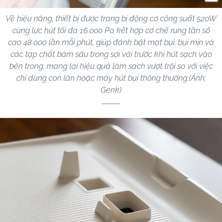
Về hiệu năng, thiết bị được trang bị động cơ công suất 520W
cùng lực hút tối đa 16.000 Pa kết hợp cơ chế rung tần số
cao 48.000 lần mỗi phút, giúp đánh bật mạt bụi, bụi mịn và
các tạp chất bám sâu trong sợi vải trước khi hút sạch vào
bên trong, mang lại hiệu quả làm sạch vượt trội so với việc
chỉ dùng con lăn hoặc máy hút bụi thông thường.(Ảnh:
Genk)