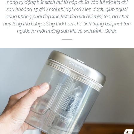
năng tự động hút sạch bụi từ hộp chứa vào túi rác kín chỉ
sau khoảng 15 giây mỗi khi đặt máy lên dock, giúp người
dùng không phải tiếp xúc trực tiếp với bụi mịn, tóc, da chết
hay lông thú cưng, đồng thời hạn chế tình trạng bụi phát tán
ngược ra môi trường sau khi vệ sinh.(Ảnh: Genk)