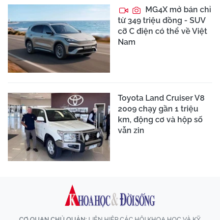
MG4X mở bán chỉ
từ 349 triệu đồng - SUV
cỡ C điện có thể về Việt
Nam
Toyota Land Cruiser V8
2009 chạy gần 1 triệu
km, động cơ và hộp số
vẫn zin
CƠ QUAN CHỦ QUẢN:
LIÊN HIỆP CÁC HỘI KHOA HỌC VÀ KỸ