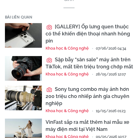
BÀI LIÊN QUAN
[GALLERY] Ốp lưng quen thuộc
có thể khiến điện thoại nhanh hỏng
pin
Khoa học & Công nghệ
07/06/2026 04:34
Sập bẫy “săn sale” máy ảnh trên
TikTok, mất tiền triệu trong chớp mắt
Khoa học & Công nghệ
28/05/2026 12:07
Sony tung combo máy ảnh hơn
200 triệu cho nhiếp ảnh gia chuyên
nghiệp
Khoa học & Công nghệ
19/05/2026 01:23
VinFast sắp ra mắt thêm hai mẫu xe
máy điện mới tại Việt Nam
Khoa học & Công nghệ
09/05/2026 10:57