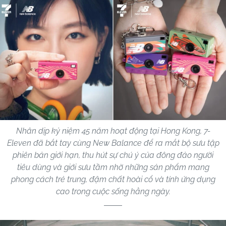
Nhân dịp kỷ niệm 45 năm hoạt động tại Hong Kong, 7-
Eleven đã bắt tay cùng New Balance để ra mắt bộ sưu tập
phiên bản giới hạn, thu hút sự chú ý của đông đảo người
tiêu dùng và giới sưu tầm nhờ những sản phẩm mang
phong cách trẻ trung, đậm chất hoài cổ và tính ứng dụng
cao trong cuộc sống hằng ngày.