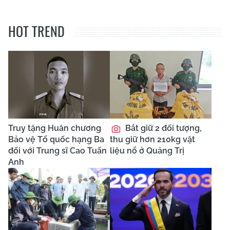
HOT TREND
Truy tặng Huân chương
Bắt giữ 2 đối tượng,
Bảo vệ Tổ quốc hạng Ba
thu giữ hơn 210kg vật
đối với Trung sĩ Cao Tuấn
liệu nổ ở Quảng Trị
Anh