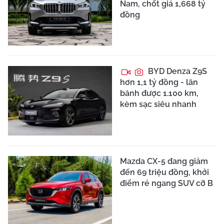
Nam, chốt giá 1,668 tỷ
đồng
BYD Denza Z9S
hơn 1,1 tỷ đồng - lăn
bánh được 1.100 km,
kèm sạc siêu nhanh
Mazda CX-5 đang giảm
đến 69 triệu đồng, khởi
điểm rẻ ngang SUV cỡ B