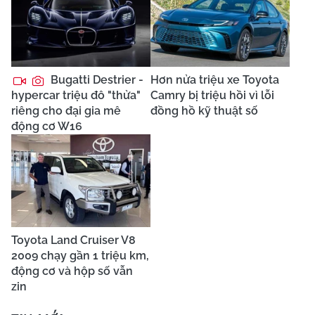
Bugatti Destrier -
Hơn nửa triệu xe Toyota
hypercar triệu đô "thửa"
Camry bị triệu hồi vì lỗi
riêng cho đại gia mê
đồng hồ kỹ thuật số
động cơ W16
Toyota Land Cruiser V8
2009 chạy gần 1 triệu km,
động cơ và hộp số vẫn
zin