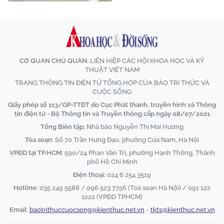
CƠ QUAN CHỦ QUẢN:
LIÊN HIỆP CÁC HỘI KHOA HỌC VÀ KỸ
THUẬT VIỆT NAM
TRANG THÔNG TIN ĐIỆN TỬ TỔNG HỢP CỦA BÁO TRI THỨC VÀ
CUỘC SỐNG
Giấy phép số 113/GP-TTĐT do Cục Phát thanh, truyền hình và Thông
tin điện tử - Bộ Thông tin và Truyền thông cấp ngày 08/07/2021
Tổng Biên tập:
Nhà báo Nguyễn Thị Mai Hương
Tòa soạn:
Số 70 Trần Hưng Đạo, phường Cửa Nam, Hà Nội
VPĐD tại TP.HCM:
590/24 Phan Văn Trị, phường Hạnh Thông, Thành
phố Hồ Chí Minh
Điện thoại:
024 6 254 3519
Hotline:
035 249 5588 / 096 523 7756 (Toà soạn Hà Nội) / 091 122
1222 (VPĐD TPHCM)
Email:
baotrithuccuocsong@kienthuc.net.vn
-
tkts@kienthuc.net.vn