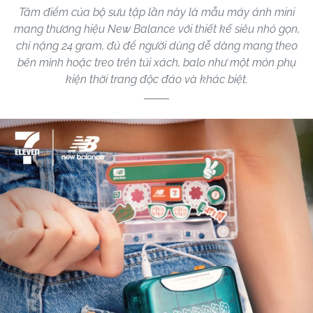
Tâm điểm của bộ sưu tập lần này là mẫu máy ảnh mini
mang thương hiệu New Balance với thiết kế siêu nhỏ gọn,
chỉ nặng 24 gram, đủ để người dùng dễ dàng mang theo
bên mình hoặc treo trên túi xách, balo như một món phụ
kiện thời trang độc đáo và khác biệt.