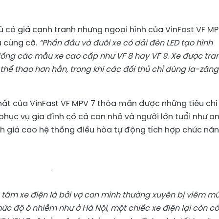
 có giá cạnh tranh nhưng ngoại hình của VinFast VF MP
ủ cùng cỡ.
“Phần đầu và đuôi xe có dải đèn LED tạo hình
ống các mẫu xe cao cấp như VF 8 hay VF 9. Xe được tra
thể thao hơn hẳn
, trong khi các đ
ố
i thủ chỉ dùng la-zăng
hất của VinFast VF MPV 7 thỏa mãn được những tiêu chí
hục vụ gia đình có cả con nhỏ và người lớn tuổi như a
nh giá cao hệ thống điều hòa tự động tích hợp chức nă
tâm xe điện là bởi vợ
con
mình thường xuyên bị viêm mũi
 mức độ ô nhiễm như ở Hà Nội, một chiếc xe điện lại còn có