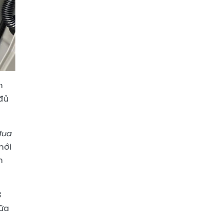
m
 đủ
Mua
mới
m
3
hữa