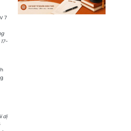
V 7
ng
 17-
nh
ng
 dị