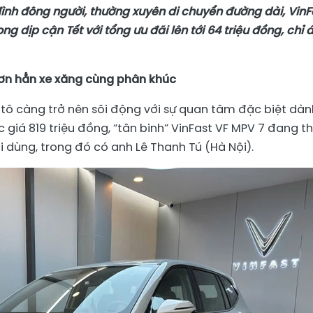
nh đông người, thường xuyên di chuyển đường dài, VinF
g dịp cận Tết với tổng ưu đãi lên tới 64 triệu đồng,
chỉ
á
hơn hẳn xe xăng cùng phân khúc
 tô càng trở nên sôi động với sự quan tâm đặc biệt dàn
 giá 819 triệu đồng, “tân binh” VinFast VF MPV 7 đang t
i dùng, trong đó có anh Lê Thanh Tú (Hà Nội).