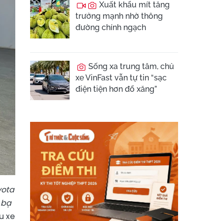
Xuất khẩu mít tăng
trưởng mạnh nhờ thông
đường chính ngạch
Sống xa trung tâm, chủ
xe VinFast vẫn tự tin “sạc
điện tiện hơn đổ xăng”
yota
 bạ
u xe