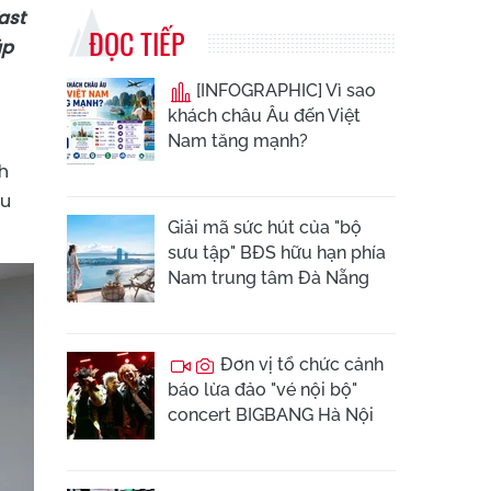
ast
ĐỌC TIẾP
p
[INFOGRAPHIC] Vì sao
khách châu Âu đến Việt
Nam tăng mạnh?
h
hu
Giải mã sức hút của "bộ
sưu tập" BĐS hữu hạn phía
Nam trung tâm Đà Nẵng
Đơn vị tổ chức cảnh
báo lừa đảo "vé nội bộ"
concert BIGBANG Hà Nội