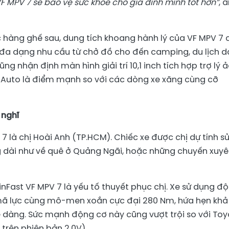
VF MPV 7
sẽ
bảo vệ sức khỏe cho gia đình mình tốt hơn”
, 
c hàng ghế sau, dung tích khoang hành lý của VF MPV 7 
g đa dạng nhu cầu từ chở đồ cho đến camping, du lịch d
ng nhận định màn hình giải trí 10,1 inch tích hợp trợ lý 
d Auto là điểm mạnh so với các dòng xe xăng cùng cỡ
nghĩ
 là chị Hoài Anh (TP.HCM). Chiếc xe được chị dự tính s
 dài như về quê ở Quảng Ngãi, hoặc những chuyến xuy
nFast VF MPV 7 là yếu tố thuyết phục chị. Xe sử dụng đ
 mã lực cùng mô-men xoắn cực đại 280 Nm, hứa hẹn khả
 dàng. Sức mạnh động cơ này cũng vượt trội so với To
trên phiên bản 2.0V).