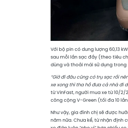
Với bộ pin có dung lượng 60,13 k
sau mỗi lần sạc đầy (theo tiêu c
dùng và thoải mái sử dụng trong 
“Giờ đi đâu cũng có trụ sạc rồi nên
xe xong thì
tha hồ đưa cả nhà đi du
từ VinFast, người mua xe từ 10/2/
công cộng V-Green (tối đa 10 lần
Như vậy, gia đình chị sẽ được hưở
năm nữa. Chưa kể, từ nhận định c
xe điện luôn “nhẹ ví” hơn nhiều so