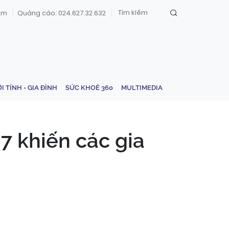
om
Quảng cáo: 024.627.32.632
ỚI TÍNH - GIA ĐÌNH
SỨC KHOẺ 360
MULTIMEDIA
7 khiến các gia