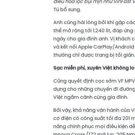
điều hòa lọc bụi mịn như VinFast 
Tú bổ sung.
Anh cũng hài lòng bởi khi gập cá
thể mở rộng tới 1.240 lít, đáp ứn
ngày cho gia đình anh. Vị khách cũ
và kết nối Apple CarPlay/Androi
thường chỉ được trang bị tối giản.
Sạc
miễn phí,
xuyên Việt không lo
Cũng quyết định cọc sớm VF MPV 7
dụng cho những chuyến đi đường
Việt ngắm cảnh cùng gia đình.
Bởi vậy, khả năng vận hành của Vi
cơ điện có công suất tối đa 201
năng chinh phục mọi điều kiện dễ
Innova Cross (172 mã lực, 205 Nm 