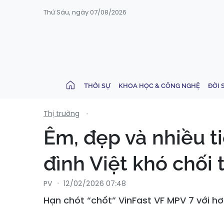
Thứ Sáu, ngày 07/08/2026
THỜI SỰ
KHOA HỌC & CÔNG NGHỆ
ĐỜI 
Thị trường
Êm, đẹp và nhiều t
đình Việt khó chối 
PV
12/02/2026 07:48
Hạn chót “chốt” VinFast VF MPV 7 với hơ