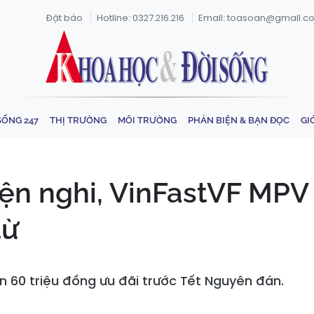
Đặt báo
Hotline: 0327.216.216
Email: toasoan@gmail.c
SỐNG 247
THỊ TRƯỜNG
MÔI TRƯỜNG
PHẢN BIỆN & BẠN ĐỌC
GI
iện nghi, VinFastVF MPV 
từ
n 60 triệu đồng ưu đãi trước Tết Nguyên đán.