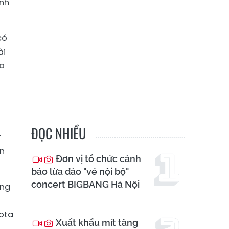
anh
có
ài
ảo
ĐỌC NHIỀU
ử
ên
Đơn vị tổ chức cảnh
báo lừa đảo "vé nội bộ"
concert BIGBANG Hà Nội
ộng
yota
Xuất khẩu mít tăng