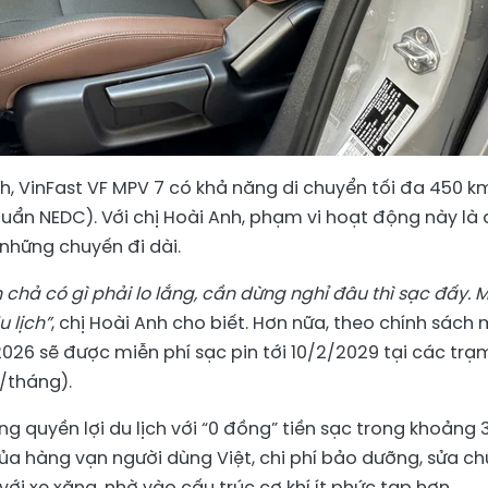
Wh, VinFast VF MPV 7 có khả năng di chuyển tối đa 450 k
huẩn NEDC). Với chị Hoài Anh, phạm vi hoạt động này là
những chuyến đi dài.
 chả có gì phải lo lắng
, cần dừng nghỉ đâu thì sạc đấy. 
 lịch”
, chị Hoài Anh cho biết. Hơn nữa, theo chính sách 
2026 sẽ được miễn phí sạc pin tới 10/2/2029 tại các trạ
/tháng).
ng quyền lợi du lịch với “0 đồng” tiền sạc trong khoảng 
ủa hàng vạn người dùng Việt, chi phí bảo dưỡng, sửa c
 với xe xăng, nhờ vào cấu trúc cơ khí ít phức tạp hơn.