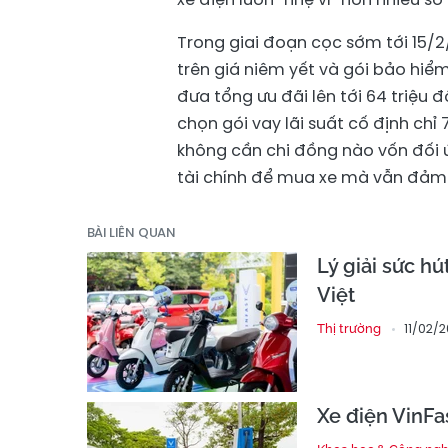
Trong giai đoạn cọc sớm tới 15/2
trên giá niêm yết và gói bảo hiểm
đưa tổng ưu đãi lên tới 64 triệu 
chọn gói vay lãi suất cố định ch
không cần chi đồng nào vốn đối ứ
tài chính để mua xe mà vẫn đảm b
BÀI LIÊN QUAN
Lý giải sức hú
Việt
11/02/2
Thị trường
Xe điện VinFa