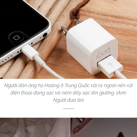
Người đàn ông họ Hoàng ở Trung Quốc vội ra ngoài nên rút
điện thoại đang sạc và ném dây sạc lên giường. (Ảnh:
Người đưa tin)