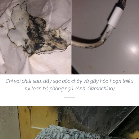
Chỉ vài phút sau, dây sạc bốc cháy và gây hỏa hoạn thiêu
rụi toàn bộ phòng ngủ. (Ảnh: Gizmochina)