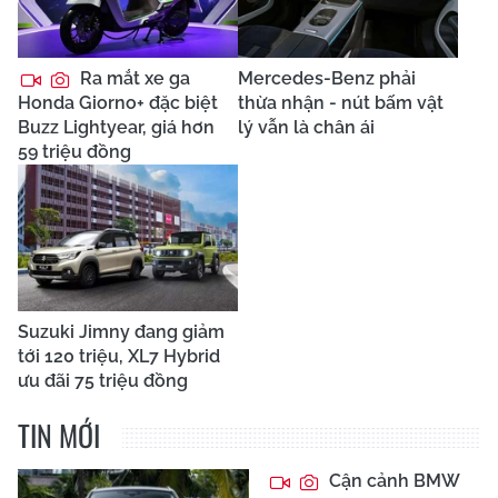
Ra mắt xe ga
Mercedes-Benz phải
Honda Giorno+ đặc biệt
thừa nhận - nút bấm vật
Buzz Lightyear, giá hơn
lý vẫn là chân ái
59 triệu đồng
Suzuki Jimny đang giảm
tới 120 triệu, XL7 Hybrid
ưu đãi 75 triệu đồng
TIN MỚI
Cận cảnh BMW