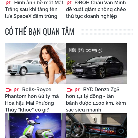
Hình ảnh bề mặt Mặt
ĐBQH Châu Văn Minh
Trăng sau khi tầng tên
đề xuất giảm chồng chéo
lửa SpaceX đâm trúng
thủ tục doanh nghiệp
CÓ THỂ BẠN QUAN TÂM
Rolls-Royce
BYD Denza Z9S
Phantom hơn 68 tỷ mà
hơn 1,1 tỷ đồng - lăn
Hoa hậu Mai Phương
bánh được 1.100 km, kèm
Thúy "khoe" có gì?
sạc siêu nhanh