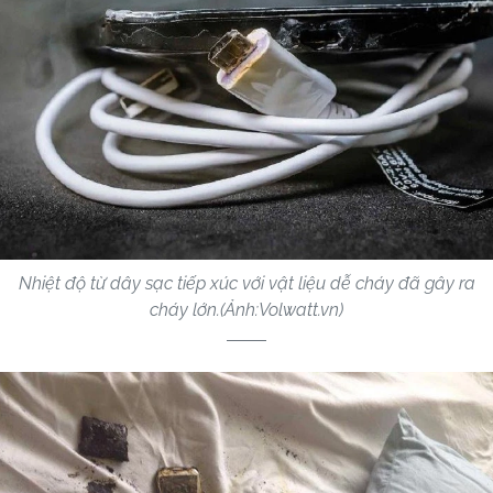
Nhiệt độ từ dây sạc tiếp xúc với vật liệu dễ cháy đã gây ra
cháy lớn.(Ảnh:Volwatt.vn)