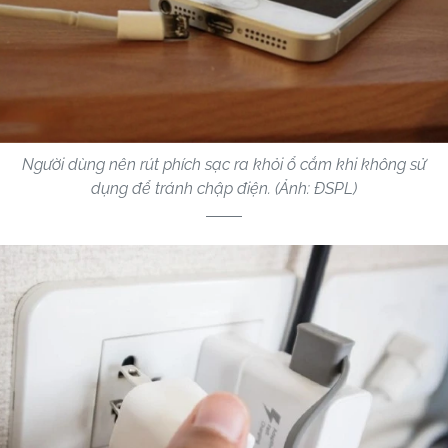
Người dùng nên rút phích sạc ra khỏi ổ cắm khi không sử
dụng để tránh chập điện. (Ảnh: ĐSPL)