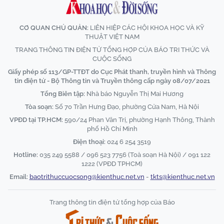
CƠ QUAN CHỦ QUẢN:
LIÊN HIỆP CÁC HỘI KHOA HỌC VÀ KỸ
THUẬT VIỆT NAM
TRANG THÔNG TIN ĐIỆN TỬ TỔNG HỢP CỦA BÁO TRI THỨC VÀ
CUỘC SỐNG
Giấy phép số 113/GP-TTĐT do Cục Phát thanh, truyền hình và Thông
tin điện tử - Bộ Thông tin và Truyền thông cấp ngày 08/07/2021
Tổng Biên tập:
Nhà báo Nguyễn Thị Mai Hương
Tòa soạn:
Số 70 Trần Hưng Đạo, phường Cửa Nam, Hà Nội
VPĐD tại TP.HCM:
590/24 Phan Văn Trị, phường Hạnh Thông, Thành
phố Hồ Chí Minh
Điện thoại:
024 6 254 3519
Hotline:
035 249 5588 / 096 523 7756 (Toà soạn Hà Nội) / 091 122
1222 (VPĐD TPHCM)
Email:
baotrithuccuocsong@kienthuc.net.vn
-
tkts@kienthuc.net.vn
Trang thông tin điện tử tổng hợp của Báo