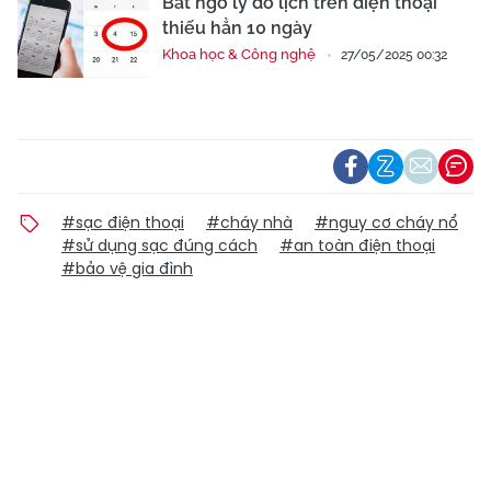
Bất ngờ lý do lịch trên điện thoại
thiếu hẳn 10 ngày
Khoa học & Công nghệ
27/05/2025 00:32
#sạc điện thoại
#cháy nhà
#nguy cơ cháy nổ
#sử dụng sạc đúng cách
#an toàn điện thoại
#bảo vệ gia đình