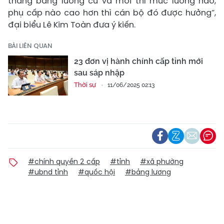
thang bảng lương cũ và mới thì mức lương nào,
phụ cấp nào cao hơn thì cán bộ đó được hưởng”,
đại biểu Lê Kim Toàn đưa ý kiến.
BÀI LIÊN QUAN
23 đơn vị hành chính cấp tỉnh mới
sau sáp nhập
Thời sự
11/06/2025 02:13
#chính quyền 2 cấp
#tỉnh
#xã phường
#ubnd tỉnh
#quốc hội
#bảng lương