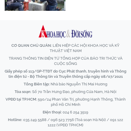
CƠ QUAN CHỦ QUẢN:
LIÊN HIỆP CÁC HỘI KHOA HỌC VÀ KỸ
THUẬT VIỆT NAM
TRANG THÔNG TIN ĐIỆN TỬ TỔNG HỢP CỦA BÁO TRI THỨC VÀ
CUỘC SỐNG
Giấy phép số 113/GP-TTĐT do Cục Phát thanh, truyền hình và Thông
tin điện tử - Bộ Thông tin và Truyền thông cấp ngày 08/07/2021
Tổng Biên tập:
Nhà báo Nguyễn Thị Mai Hương
Tòa soạn:
Số 70 Trần Hưng Đạo, phường Cửa Nam, Hà Nội
VPĐD tại TP.HCM:
590/24 Phan Văn Trị, phường Hạnh Thông, Thành
phố Hồ Chí Minh
Điện thoại:
024 6 254 3519
Hotline:
035 249 5588 / 096 523 7756 (Toà soạn Hà Nội) / 091 122
1222 (VPĐD TPHCM)