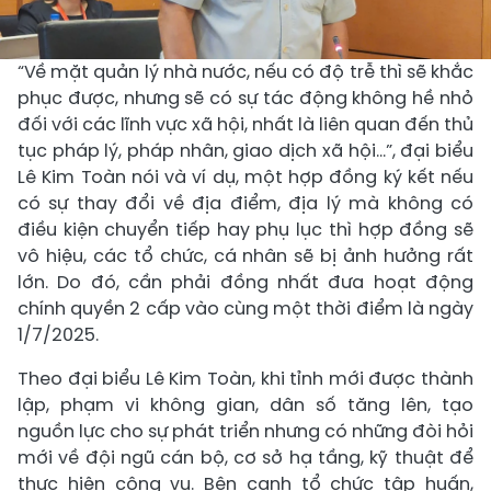
“Về mặt quản lý nhà nước, nếu có độ trễ thì sẽ khắc
phục được, nhưng sẽ có sự tác động không hề nhỏ
đối với các lĩnh vực xã hội, nhất là liên quan đến thủ
tục pháp lý, pháp nhân, giao dịch xã hội…”, đại biểu
Lê Kim Toàn nói và ví dụ, một hợp đồng ký kết nếu
có sự thay đổi về địa điểm, địa lý mà không có
điều kiện chuyển tiếp hay phụ lục thì hợp đồng sẽ
vô hiệu, các tổ chức, cá nhân sẽ bị ảnh hưởng rất
lớn. Do đó, cần phải đồng nhất đưa hoạt động
chính quyền 2 cấp vào cùng một thời điểm là ngày
1/7/2025.
Theo đại biểu Lê Kim Toàn, khi tỉnh mới được thành
lập, phạm vi không gian, dân số tăng lên, tạo
nguồn lực cho sự phát triển nhưng có những đòi hỏi
mới về đội ngũ cán bộ, cơ sở hạ tầng, kỹ thuật để
thực hiện công vụ. Bên cạnh tổ chức tập huấn,