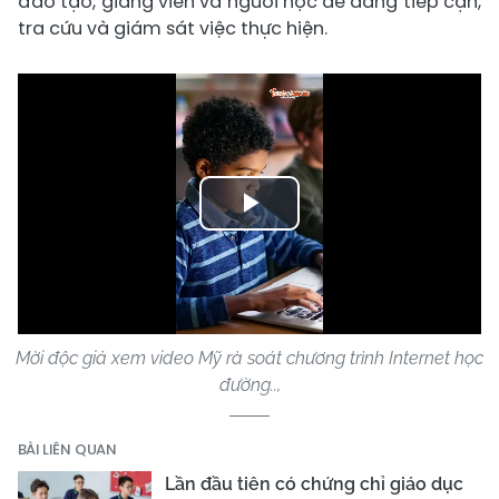
đào tạo, giảng viên và người học dễ dàng tiếp cận,
tra cứu và giám sát việc thực hiện.
Play
Video
Mời độc giả xem video Mỹ rà soát chương trình Internet học
đường..,
BÀI LIÊN QUAN
Lần đầu tiên có chứng chỉ giáo dục