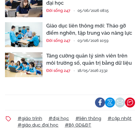
đại học
Đời sống 247
05/06/2026 08:15
Giáo dục liên thông mới: Tháo gỡ
điểm nghẽn, tập trung vào năng lực
Đời sống 247
03/06/2026 10:59
Tăng cường quản lý sinh viên trên
môi trường số, quản trị bằng dữ liệu
Đời sống 247
18/05/2026 23:32
#giáo trình
#đại học
#liên thông
#cập nhật
#giáo dục đại học
#Bộ GD&ĐT