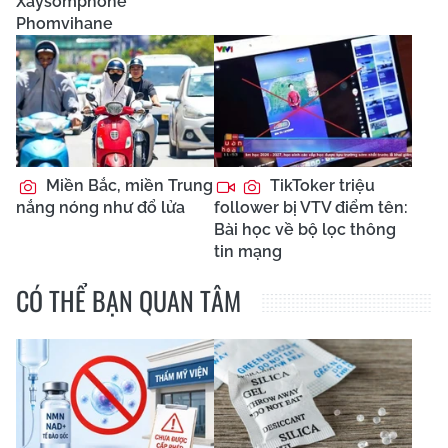
Xaysomphone
Phomvihane
Miền Bắc, miền Trung
TikToker triệu
nắng nóng như đổ lửa
follower bị VTV điểm tên:
Bài học về bộ lọc thông
tin mạng
CÓ THỂ BẠN QUAN TÂM