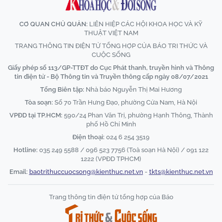
CƠ QUAN CHỦ QUẢN:
LIÊN HIỆP CÁC HỘI KHOA HỌC VÀ KỸ
THUẬT VIỆT NAM
TRANG THÔNG TIN ĐIỆN TỬ TỔNG HỢP CỦA BÁO TRI THỨC VÀ
CUỘC SỐNG
Giấy phép số 113/GP-TTĐT do Cục Phát thanh, truyền hình và Thông
tin điện tử - Bộ Thông tin và Truyền thông cấp ngày 08/07/2021
Tổng Biên tập:
Nhà báo Nguyễn Thị Mai Hương
Tòa soạn:
Số 70 Trần Hưng Đạo, phường Cửa Nam, Hà Nội
VPĐD tại TP.HCM:
590/24 Phan Văn Trị, phường Hạnh Thông, Thành
phố Hồ Chí Minh
Điện thoại:
024 6 254 3519
Hotline:
035 249 5588 / 096 523 7756 (Toà soạn Hà Nội) / 091 122
1222 (VPĐD TPHCM)
Email:
baotrithuccuocsong@kienthuc.net.vn
-
tkts@kienthuc.net.vn
Trang thông tin điện tử tổng hợp của Báo