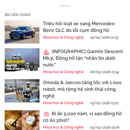
BÀI LIÊN QUAN
Triệu hồi loạt xe sang Mercedes-
Benz GLC do lỗi cụm đồng hồ
Khoa học & Công nghệ
19/05/2026 02:33
[INFOGRAPHIC] Garmin Descent
Mk3i, Đồng hồ lặn “nhắn tin dưới
nước”
Khoa học & Công nghệ
06/05/2026 01:34
Omoda & Jaecoo tăng tốc với 1.000
robot, mở rộng hệ sinh thái công
nghệ
Khoa học & Công nghệ
03/05/2026 03:21
Bí ẩn 5.000 năm, vì sao đồng hồ
có 60 phút?
Khoa học & Công nghệ
04/04/2026 02:26