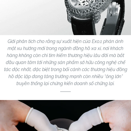
Giới phân tích cho rằng sự xuất hiện của Exo.1 phản ánh
một xu hướng mới trong ngành đồng hồ xa xỉ, nơi khách
hàng không còn chỉ tìm kiếm thương hiệu lâu đời mà bắt
đầu quan tâm tới những sản phẩm sở hữu công nghệ chế
tác độc nhất, đặc biệt trong bối cảnh các thương hiệu đồng
hồ độc lập đang tăng trưởng mạnh còn nhiều “ông lớn”
truyền thống lại chứng kiến doanh số chững lại.