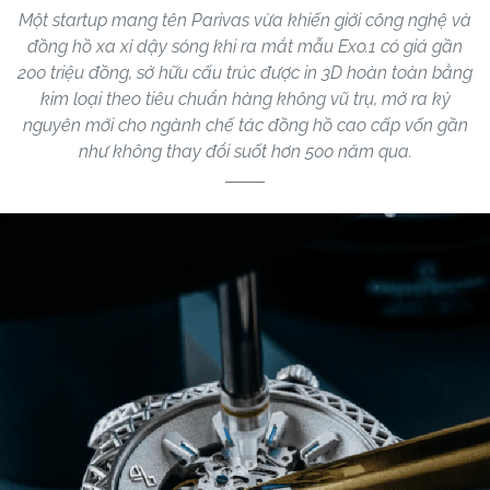
Một startup mang tên Parivas vừa khiến giới công nghệ và
đồng hồ xa xỉ dậy sóng khi ra mắt mẫu Exo.1 có giá gần
200 triệu đồng, sở hữu cấu trúc được in 3D hoàn toàn bằng
kim loại theo tiêu chuẩn hàng không vũ trụ, mở ra kỷ
nguyên mới cho ngành chế tác đồng hồ cao cấp vốn gần
như không thay đổi suốt hơn 500 năm qua.