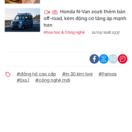
Honda N-Van 2026 thêm bản
off-road, kèm động cơ tăng áp mạnh
hơn
Khoa học & Công nghệ
22/03/2026 23:37
#đồng hồ cao cấp
#in 3D kim loại
#Parivas
#Exo.1
#công nghệ mới