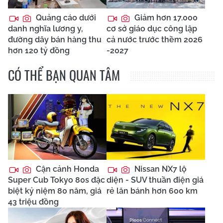
Quảng cáo dưới
Giảm hơn 17.000
danh nghĩa lương y,
cơ sở giáo dục công lập
đường dây bán hàng thu
cả nước trước thềm 2026
hơn 120 tỷ đồng
-2027
CÓ THỂ BẠN QUAN TÂM
Cận cảnh Honda
Nissan NX7 lộ
Super Cub Tokyo 80s đặc
diện - SUV thuần điện giá
biệt kỷ niệm 80 năm, giá
rẻ lăn bánh hơn 600 km
43 triệu đồng