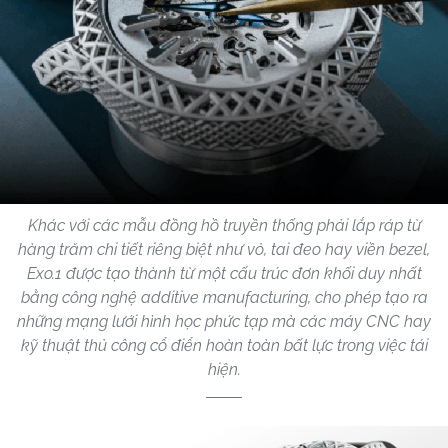
Khác với các mẫu đồng hồ truyền thống phải lắp ráp từ
hàng trăm chi tiết riêng biệt như vỏ, tai đeo hay viền bezel,
Exo.1 được tạo thành từ một cấu trúc đơn khối duy nhất
bằng công nghệ additive manufacturing, cho phép tạo ra
những mạng lưới hình học phức tạp mà các máy CNC hay
kỹ thuật thủ công cổ điển hoàn toàn bất lực trong việc tái
hiện.