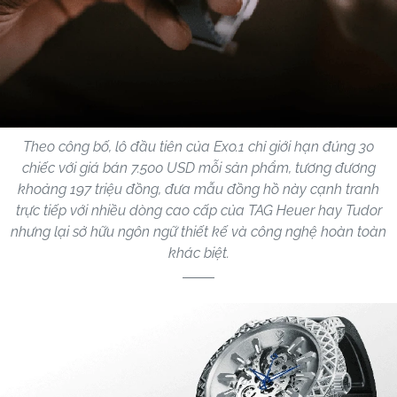
Theo công bố, lô đầu tiên của Exo.1 chỉ giới hạn đúng 30
chiếc với giá bán 7.500 USD mỗi sản phẩm, tương đương
khoảng 197 triệu đồng, đưa mẫu đồng hồ này cạnh tranh
trực tiếp với nhiều dòng cao cấp của TAG Heuer hay Tudor
nhưng lại sở hữu ngôn ngữ thiết kế và công nghệ hoàn toàn
khác biệt.