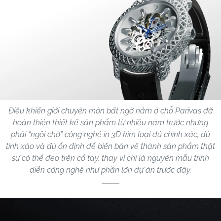
Điều khiến giới chuyên môn bất ngờ nằm ở chỗ Parivas đã
hoàn thiện thiết kế sản phẩm từ nhiều năm trước nhưng
phải “ngồi chờ” công nghệ in 3D kim loại đủ chính xác, đủ
tinh xảo và đủ ổn định để biến bản vẽ thành sản phẩm thật
sự có thể đeo trên cổ tay, thay vì chỉ là nguyên mẫu trình
diễn công nghệ như phần lớn dự án trước đây.