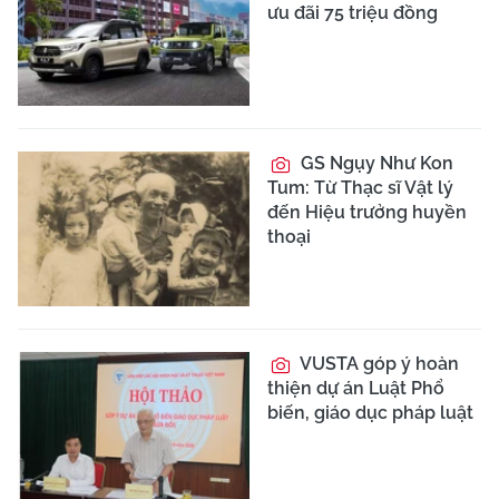
ưu đãi 75 triệu đồng
GS Ngụy Như Kon
Tum: Từ Thạc sĩ Vật lý
đến Hiệu trưởng huyền
thoại
VUSTA góp ý hoàn
thiện dự án Luật Phổ
biến, giáo dục pháp luật