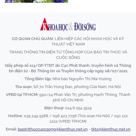
CƠ QUAN CHỦ QUẢN:
LIÊN HIỆP CÁC HỘI KHOA HỌC VÀ KỸ
THUẬT VIỆT NAM
TRANG THÔNG TIN ĐIỆN TỬ TỔNG HỢP CỦA BÁO TRI THỨC VÀ
CUỘC SỐNG
Giấy phép số 113/GP-TTĐT do Cục Phát thanh, truyền hình và Thông
tin điện tử - Bộ Thông tin và Truyền thông cấp ngày 08/07/2021
Tổng Biên tập:
Nhà báo Nguyễn Thị Mai Hương
Tòa soạn:
Số 70 Trần Hưng Đạo, phường Cửa Nam, Hà Nội
VPĐD tại TP.HCM:
590/24 Phan Văn Trị, phường Hạnh Thông, Thành
phố Hồ Chí Minh
Điện thoại:
024 6 254 3519
Hotline:
035 249 5588 / 096 523 7756 (Toà soạn Hà Nội) / 091 122
1222 (VPĐD TPHCM)
Email:
baotrithuccuocsong@kienthuc.net.vn
-
tkts@kienthuc.net.vn