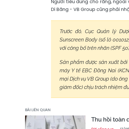
Người tiêu dùng cho rằng, ngoài
Di Băng - VB Group cũng phải nhận
Trước đó, Cục Quản lý Dư
Sunscreen Body (số lô 0010125
với công bố trên nhãn (SPF 50)
Sản phẩm được sản xuất bởi
máy Y tế EBC Đồng Nai (KCN
mại Dịch vụ VB Group (do ông
giám đốc) chịu trách nhiệm đưa
BÀI LIÊN QUAN
Thu hồi toàn