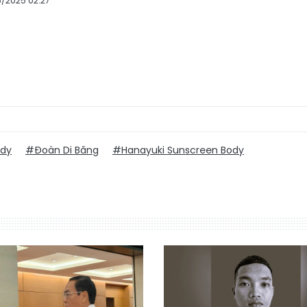
5/2025 02:27
ody
#Đoàn Di Băng
#Hanayuki Sunscreen Body