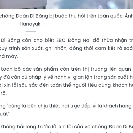
hồng Đoàn Di Băng bị buộc thu hồi trên toàn quốc. Ảnh
Hanayuki.
 Di Băng còn cho biết EBC Đồng Nai đã thừa nhận t
uy trình sản xuất, ghi nhãn, đồng thời cam kết rà soát
nhà máy.
 toàn bộ các sản phẩm còn trên thị trường liên quan
y đủ căn cứ pháp lý về hành vi gian lận trong sản xuất 
ời xin lỗi sâu sắc đến toàn thể người tiêu dùng, khách h
rõ.
ng "cũng là bên chịu thiệt hại trực tiếp, vì là khách hàng
uất".
hông hài lòng trước lời xin lỗi của vợ chồng Đoàn Di B