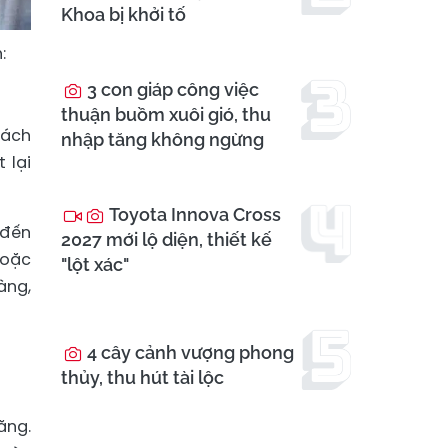
Khoa bị khởi tố
:
3 con giáp công việc
thuận buồm xuôi gió, thu
rách
nhập tăng không ngừng
 lại
Toyota Innova Cross
 đến
2027 mới lộ diện, thiết kế
hoặc
"lột xác"
àng,
4 cây cảnh vượng phong
thủy, thu hút tài lộc
ăng.