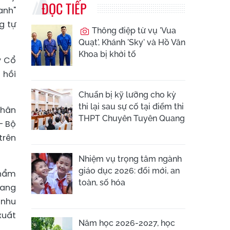
ĐỌC TIẾP
anh"
g tự
Thông điệp từ vụ 'Vua
Quạt', Khánh 'Sky' và Hồ Văn
Khoa bị khởi tố
y Cổ
 hồi
Chuẩn bị kỹ lưỡng cho kỳ
thi lại sau sự cố tại điểm thi
thân
THPT Chuyên Tuyên Quang
– Bộ
trên
Nhiệm vụ trọng tâm ngành
giáo dục 2026: đổi mới, an
phẩm
toàn, số hóa
đang
 nhu
xuất
Năm học 2026-2027, học