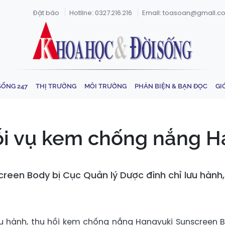
Đặt báo
Hotline: 0327.216.216
Email: toasoan@gmail.c
SỐNG 247
THỊ TRƯỜNG
MÔI TRƯỜNG
PHẢN BIỆN & BẠN ĐỌC
GI
ỗi vụ kem chống nắng Ha
een Body bị Cục Quản lý Dược đình chỉ lưu hành,
ưu hành, thu hồi kem chống nắng Hanayuki Sunscreen 