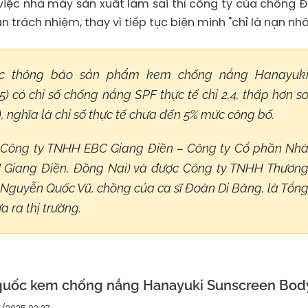
 việc nhà máy sản xuất làm sai thì công ty của chồng 
 trách nhiệm, thay vì tiếp tục biện minh "chỉ là nạn nhâ
ợc thông báo sản phẩm kem chống nắng Hanayuk
) có chỉ số chống nắng SPF thực tế chỉ 2,4, thấp hơn s
, nghĩa là chỉ số thực tế chưa đến 5% mức công bố.
 Công ty TNHH EBC Giang Điền – Công ty Cổ phần Nh
 Giang Điền, Đồng Nai) và được Công ty TNHH Thươn
 Nguyễn Quốc Vũ, chồng của ca sĩ Đoàn Di Băng, là Tổn
 ra thị trường.
 quốc kem chống nắng Hanayuki Sunscreen Bod