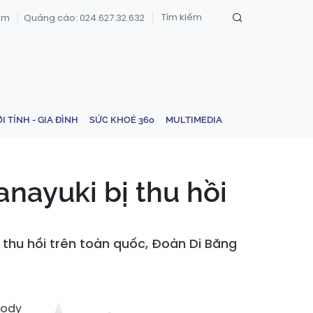
om
Quảng cáo: 024.627.32.632
ỚI TÍNH - GIA ĐÌNH
SỨC KHOẺ 360
MULTIMEDIA
nayuki bị thu hồi
 thu hồi trên toàn quốc, Đoàn Di Băng
Body