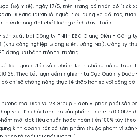
ược (Bộ Y tế), ngày 17/5, trên trang cá nhân có "tick x
Đoàn Di Băng lại xin lỗi người tiêu dùng và đối tác, tươn
phát hiện không đạt chất lượng cách đây 1 tuần.
 sản xuất bởi Công ty TNHH EBC Giang Điền - Công t
(Khu công nghiệp Giang Điền, Đồng Nai). Công ty thu
5 đang lưu hành trên thị trường.
ự cố liên quan đến sản phẩm kem chống nắng toàn 
010125. Theo kết luận kiểm nghiệm từ Cục Quản lý Dược 
 có chỉ số chống nắng thực tế thấp hơn so với công bố 
 Thương mại Dịch vụ VB Group – đơn vị phân phối sản 
pháp sau: Thu hồi toàn bộ sản phẩm thuộc lô 0010125 
n phẩm mới đạt tiêu chuẩn hoặc hoàn tiền 100% tùy theo
gưng kinh doanh tất cả sản phẩm thuộc phạm vi sản 
hành rà soát lại chất lượng...".