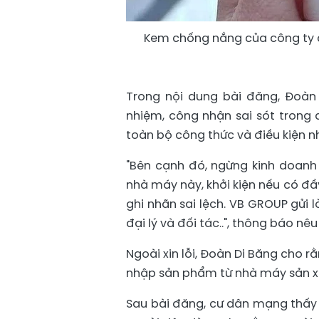
Kem chống nắng của công ty c
Trong nội dung bài đăng, Đoàn
nhiệm, công nhận sai sót trong q
toàn bộ công thức và điều kiện 
"Bên cạnh đó, ngừng kinh doanh
nhà máy này, khởi kiện nếu có đầ
ghi nhãn sai lệch. VB GROUP gửi l
đại lý và đối tác..", thông báo nêu 
Ngoài xin lỗi, Đoàn Di Băng cho rằ
nhập sản phẩm từ nhà máy sản x
Sau bài đăng, cư dân mạng thấy k