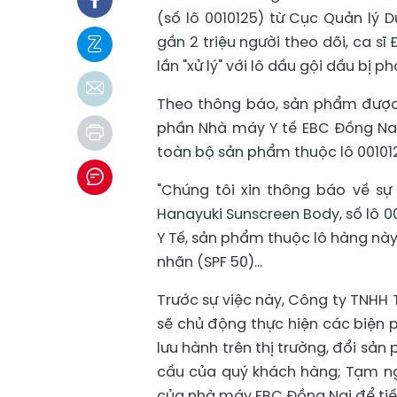
(số lô 0010125) từ Cục Quản lý D
gần 2 triệu người theo dõi, ca sĩ 
lần "xử lý" với lô dầu gội dầu bị 
Theo thông báo, sản phẩm được
phần Nhà máy Y tế EBC Đồng Nai 
toàn bộ sản phẩm thuộc lô 001012
"Chúng tôi xin thông báo về s
Hanayuki Sunscreen Body, số lô 0
Y Tế, sản phẩm thuộc lô hàng này
nhãn (SPF 50)...
Trước sự việc này, Công ty TNHH
sẽ chủ động thực hiện các biện 
lưu hành trên thị trường, đổi sả
cầu của quý khách hàng; Tạm n
của nhà máy EBC Đồng Nai để tiến 