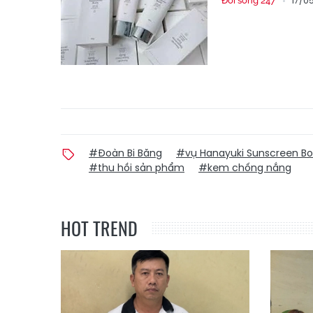
17/0
Đời sống 247
#Đoàn Bi Băng
#vụ Hanayuki Sunscreen B
#thu hồi sản phẩm
#kem chống nắng
HOT TREND