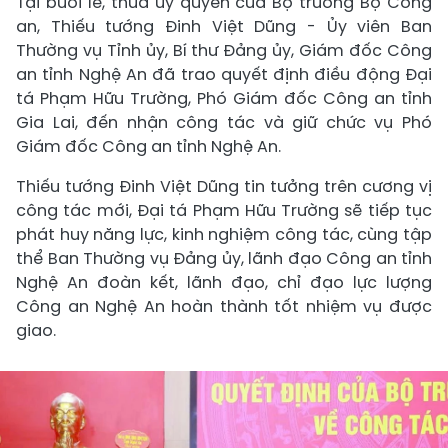
Tại buổi lễ, thừa ủy quyền của Bộ trưởng Bộ Công
an, Thiếu tướng Đinh Việt Dũng - Ủy viên Ban
Thường vụ Tỉnh ủy, Bí thư Đảng ủy, Giám đốc Công
an tỉnh Nghệ An đã trao quyết định điều động Đại
tá Phạm Hữu Trường, Phó Giám đốc Công an tỉnh
Gia Lai, đến nhận công tác và giữ chức vụ Phó
Giám đốc Công an tỉnh Nghệ An.
Thiếu tướng Đinh Việt Dũng tin tưởng trên cương vị
công tác mới, Đại tá Phạm Hữu Trường sẽ tiếp tục
phát huy năng lực, kinh nghiệm công tác, cùng tập
thể Ban Thường vụ Đảng ủy, lãnh đạo Công an tỉnh
Nghệ An đoàn kết, lãnh đạo, chỉ đạo lực lượng
Công an Nghệ An hoàn thành tốt nhiệm vụ được
giao.