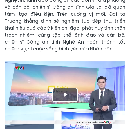
Nghệ An; lãnh đạo Công an các đơn vị, địa phương
và cán bộ, chiến sĩ Công an tỉnh Gia Lai đã quan
tâm, tạo điều kiện. Trên cương vị mới, Đại tá
Trường khẳng định sẽ nghiêm túc tiếp thu, triển
khai hiệu quả các ý kiến chỉ đạo; phát huy tinh thần
trách nhiệm, cùng tập thể lãnh đạo và cán bộ,
chiến sĩ Công an tỉnh Nghệ An hoàn thành tốt
nhiệm vụ, vì cuộc sống bình yên của Nhân dân.
Play
Video