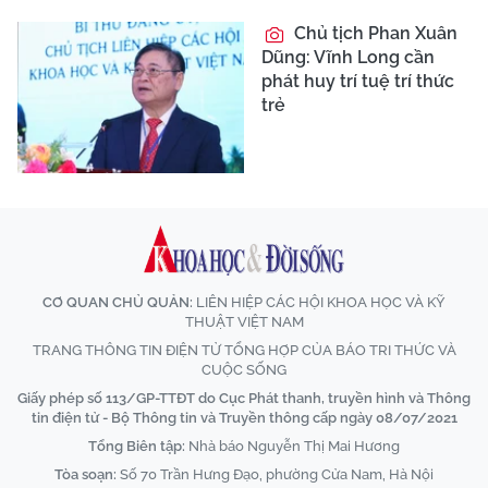
Chủ tịch Phan Xuân
Dũng: Vĩnh Long cần
phát huy trí tuệ trí thức
trẻ
CƠ QUAN CHỦ QUẢN:
LIÊN HIỆP CÁC HỘI KHOA HỌC VÀ KỸ
THUẬT VIỆT NAM
TRANG THÔNG TIN ĐIỆN TỬ TỔNG HỢP CỦA BÁO TRI THỨC VÀ
CUỘC SỐNG
Giấy phép số 113/GP-TTĐT do Cục Phát thanh, truyền hình và Thông
tin điện tử - Bộ Thông tin và Truyền thông cấp ngày 08/07/2021
Tổng Biên tập:
Nhà báo Nguyễn Thị Mai Hương
Tòa soạn:
Số 70 Trần Hưng Đạo, phường Cửa Nam, Hà Nội