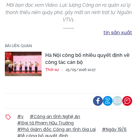
Mời bạn đọc xem Video: Lực lượng Công an ra quân xử lý
thanh thiếu niên quậy phá, gây mất an ninh trật tự. Nguồn
VTV1.
tin sản xuất
BÀI LIÊN QUAN
Hà Nội công bố nhiều quyết định về
công tác cán bộ
Thời sự
25/05/2026 10:27
#v
#Công an tỉnh Nghệ An
#Đại tá Phạm Hữu Trường
#Phó Giám đốc Công an tỉnh Gia Lai
#Ngày 19/6
#lễ công bố quyết định