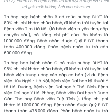
Từ 1/7, khám chữa bệnh ngoại trú trái tuyến được BHYT chi
trả 50% mức hưởng. Ảnh vnbusiness.vn
Trường hợp bệnh nhân B có mức hưởng BHYT là
80% chi phí khám chữa bệnh, đi khám trái tuyến tại
Bệnh viện Tim Hà Nội (là bệnh viện tuyến tỉnh, cấp
chuyên sâu), có tổng chi phí của lần khám là
1.000.000 đồng. Bệnh nhân được Quỹ BHYT thanh
toán 400.000 đồng. Phần bệnh nhân tự trả còn
600.000 đồng.
Trường hợp bệnh nhân C có mức hưởng BHYT là
95% chi phí khám chữa bệnh, đi khám trái tuyến tại
bệnh viện trung ương xếp cấp cơ bản (ví dụ Bệnh
viện Hữu Nghị - Hà Nội, Bệnh viện Đại học kỹ thuật Y
tế Hải Dương, Bệnh viện Đại học Y Thái Bình, Bệnh
viện Đại học Y Hải Phòng, Bệnh viện Đại học Y Dược
Cần Thơ hay Bệnh viện Tuệ Tĩnh...), tổng chi phí
khám là 1.000.000 đồng. Bệnh nhân được Quỹ BHYT
thanh toán 475.000 đồng. Phần bệnh nhân tự trả