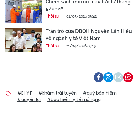
Chính sách mới có hiệu lực từ tháng
5/2026
Thời sự
01/05/2026 06:42
Trăn trở của ĐBQH Nguyễn Lân Hiếu
về ngành y tế Việt Nam
Thời sự
21/04/2026 07:19
#BHYT
#khám trái tuyến
#quỹ bảo hiểm
#quyền lợi
#bảo hiểm y tế mở rộng