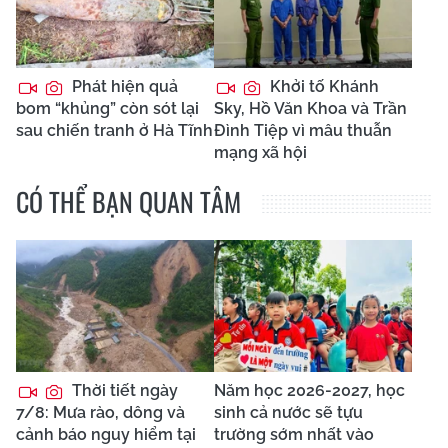
Phát hiện quả
Khởi tố Khánh
bom “khủng” còn sót lại
Sky, Hồ Văn Khoa và Trần
sau chiến tranh ở Hà Tĩnh
Đình Tiệp vì mâu thuẫn
mạng xã hội
CÓ THỂ BẠN QUAN TÂM
Thời tiết ngày
Năm học 2026-2027, học
7/8: Mưa rào, dông và
sinh cả nước sẽ tựu
cảnh báo nguy hiểm tại
trường sớm nhất vào