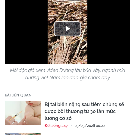
Play
Video
Mời độc giả xem video Đường lậu bủa vây, ngành mía
đường Việt Nam lao đao, giá chạm đáy
BÀI LIÊN QUAN
Bị tai biến nặng sau tiêm chủng sẽ
được bồi thường từ 30 lần mức
lương cơ sở
Đời sống 247
23/05/2026 00:02