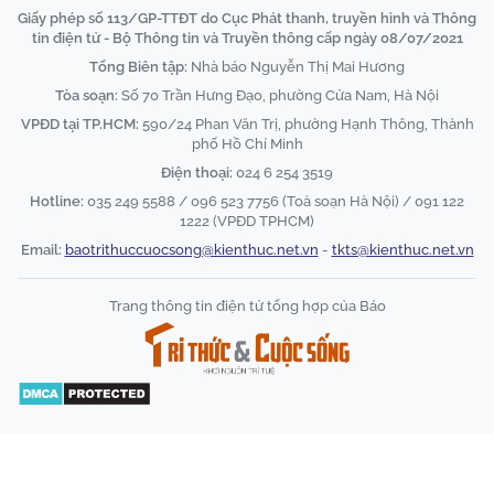
Giấy phép số 113/GP-TTĐT do Cục Phát thanh, truyền hình và Thông
tin điện tử - Bộ Thông tin và Truyền thông cấp ngày 08/07/2021
Tổng Biên tập:
Nhà báo Nguyễn Thị Mai Hương
Tòa soạn:
Số 70 Trần Hưng Đạo, phường Cửa Nam, Hà Nội
VPĐD tại TP.HCM:
590/24 Phan Văn Trị, phường Hạnh Thông, Thành
phố Hồ Chí Minh
Điện thoại:
024 6 254 3519
Hotline:
035 249 5588 / 096 523 7756 (Toà soạn Hà Nội) / 091 122
1222 (VPĐD TPHCM)
Email:
baotrithuccuocsong@kienthuc.net.vn
-
tkts@kienthuc.net.vn
Trang thông tin điện tử tổng hợp của Báo