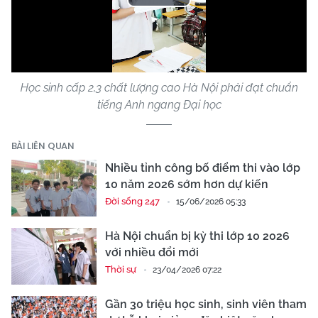
Play
Video
Học sinh cấp 2,3 chất lượng cao Hà Nội phải đạt chuẩn
tiếng Anh ngang Đại học
BÀI LIÊN QUAN
Nhiều tỉnh công bố điểm thi vào lớp
10 năm 2026 sớm hơn dự kiến
Đời sống 247
15/06/2026 05:33
Hà Nội chuẩn bị kỳ thi lớp 10 2026
với nhiều đổi mới
Thời sự
23/04/2026 07:22
Gần 30 triệu học sinh, sinh viên tham