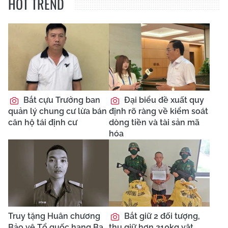
HOT TREND
Bắt cựu Trưởng ban
Đại biểu đề xuất quy
quản lý chung cư lừa bán
định rõ ràng về kiểm soát
căn hộ tái định cư
dòng tiền và tài sản mã
hóa
Truy tặng Huân chương
Bắt giữ 2 đối tượng,
Bảo vệ Tổ quốc hạng Ba
thu giữ hơn 210kg vật