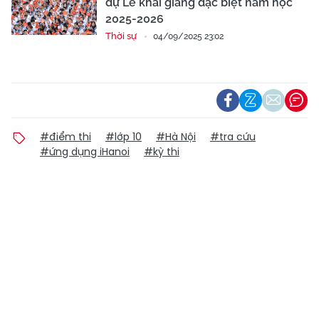
dự Lễ khai giảng đặc biệt năm học
2025-2026
Thời sự
04/09/2025 23:02
#điểm thi
#lớp 10
#Hà Nội
#tra cứu
#ứng dụng iHanoi
#kỳ thi