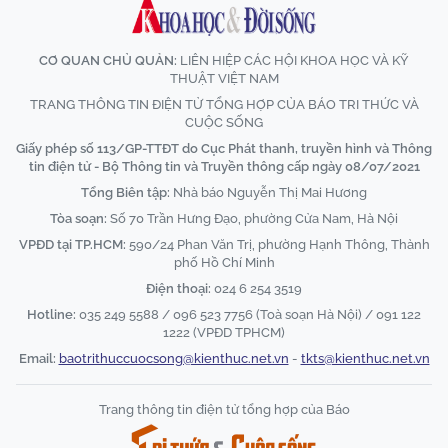
CƠ QUAN CHỦ QUẢN:
LIÊN HIỆP CÁC HỘI KHOA HỌC VÀ KỸ
THUẬT VIỆT NAM
TRANG THÔNG TIN ĐIỆN TỬ TỔNG HỢP CỦA BÁO TRI THỨC VÀ
CUỘC SỐNG
Giấy phép số 113/GP-TTĐT do Cục Phát thanh, truyền hình và Thông
tin điện tử - Bộ Thông tin và Truyền thông cấp ngày 08/07/2021
Tổng Biên tập:
Nhà báo Nguyễn Thị Mai Hương
Tòa soạn:
Số 70 Trần Hưng Đạo, phường Cửa Nam, Hà Nội
VPĐD tại TP.HCM:
590/24 Phan Văn Trị, phường Hạnh Thông, Thành
phố Hồ Chí Minh
Điện thoại:
024 6 254 3519
Hotline:
035 249 5588 / 096 523 7756 (Toà soạn Hà Nội) / 091 122
1222 (VPĐD TPHCM)
Email:
baotrithuccuocsong@kienthuc.net.vn
-
tkts@kienthuc.net.vn
Trang thông tin điện tử tổng hợp của Báo