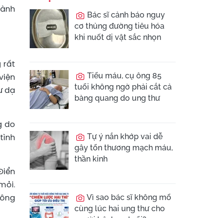
lành
Bác sĩ cảnh báo nguy
cơ thủng đường tiêu hóa
khi nuốt dị vật sắc nhọn
 rất
Tiểu máu, cụ ông 85
viện
tuổi không ngờ phải cắt cả
ư dạ
bàng quang do ung thư
g do
tình
Tự ý nắn khớp vai dễ
gây tổn thương mạch máu,
thần kinh
Điển
mỏi.
hông
Vì sao bác sĩ không mổ
cùng lúc hai ung thư cho