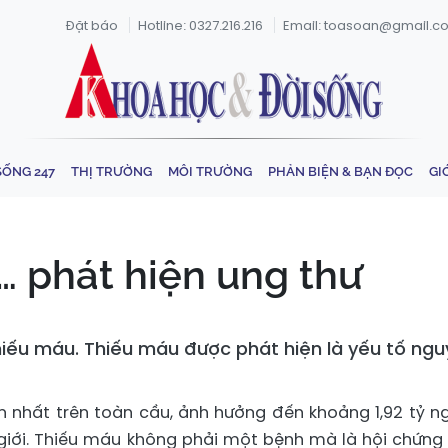
Đặt báo
Hotline: 0327.216.216
Email: toasoan@gmail.c
SỐNG 247
THỊ TRƯỜNG
MÔI TRƯỜNG
PHẢN BIỆN & BẠN ĐỌC
GI
… phát hiện ung thư
ếu máu. Thiếu máu được phát hiện là yếu tố nguy
n nhất trên toàn cầu, ảnh hưởng đến khoảng 1,92 tỷ ng
giới. Thiếu máu không phải một bệnh mà là hội chứng