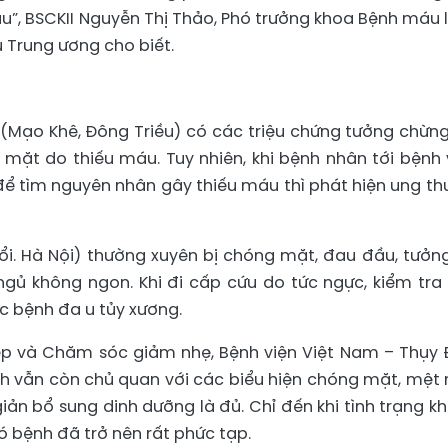
u”, BSCKII Nguyễn Thị Thảo, Phó trưởng khoa Bệnh máu 
u Trung ương cho biết.
i (Mạo Khê, Đông Triều) có các triệu chứng tưởng chừng
ặt do thiếu máu. Tuy nhiên, khi bệnh nhân tới bệnh 
ể tìm nguyên nhân gây thiếu máu thì phát hiện ung th
uổi. Hà Nội) thường xuyên bị chóng mặt, đau đầu, tưởn
gủ không ngon. Khi đi cấp cứu do tức ngực, kiểm tra 
c bệnh đa u tủy xương.
iệp và Chăm sóc giảm nhẹ, Bệnh viện Việt Nam – Thụy 
nh vẫn còn chủ quan với các biểu hiện chóng mặt, mệt 
ản bổ sung dinh dưỡng là đủ. Chỉ đến khi tình trạng k
ó bệnh đã trở nên rất phức tạp.