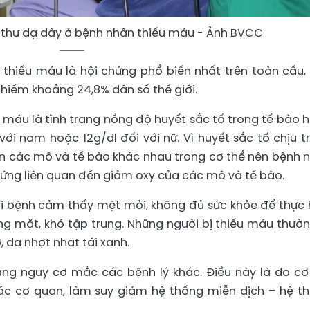
g thư dạ dày ở bệnh nhân thiếu máu - Ảnh BVCC
, thiếu máu là hội chứng phổ biến nhất trên toàn cầu,
chiếm khoảng 24,8% dân số thế giới.
ếu máu là tình trạng nồng độ huyết sắc tố trong tế bào 
ới nam hoặc 12g/dl đối với nữ. Vì huyết sắc tố chịu t
n các mô và tế bào khác nhau trong cơ thể nên bệnh 
hứng liên quan đến giảm oxy của các mô và tế bào.
i bệnh cảm thấy mệt mỏi, không đủ sức khỏe để thực 
g mặt, khó tập trung. Những người bị thiếu máu thườn
 da nhợt nhạt tái xanh.
ăng nguy cơ mắc các bệnh lý khác. Điều này là do cơ
c cơ quan, làm suy giảm hệ thống miễn dịch – hệ t