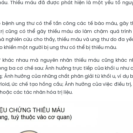
 máu. Thiếu máu đã được phát hiện là một yếu tố ngu
ố bệnh ung thư có thể tấn công các tế bào máu, gây t
trị cũng có thể gây thiếu máu do làm chậm quá trình
à nghiên cứu cho thấy, thiếu máu và ung thư do đa yếu
o khiến một người bị ung thư có thể bị thiếu máu.
hư khác nhau mà nguyên nhân thiếu máu cũng khác n
ng ba cơ chế sau: Ảnh hưởng trực tiếp của khối u như 
g; Ảnh hưởng của những chất phân giải từ khối u, ví dụ 
loid, ức chế tạo hồng cầu; Ảnh hưởng của việc điều trị,
hoặc các tác nhân hóa trị liệu.