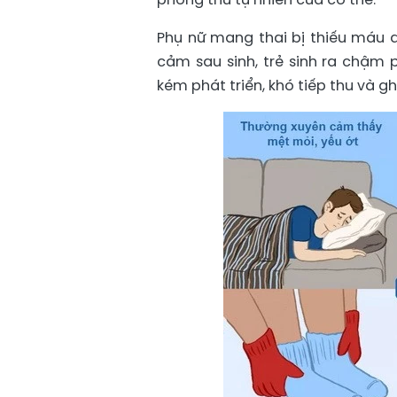
Phụ nữ mang thai bị thiếu máu d
cảm sau sinh, trẻ sinh ra chậm 
kém phát triển, khó tiếp thu và gh