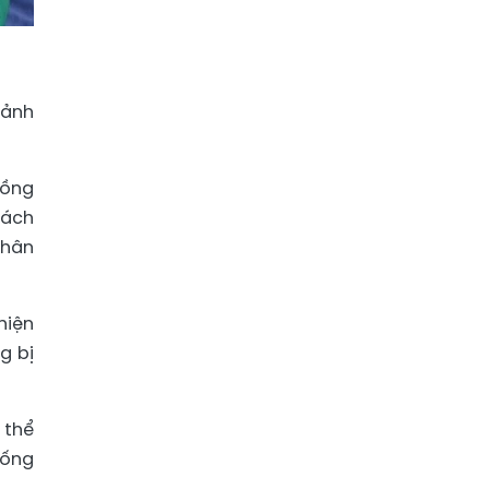
 ảnh
hồng
rách
nhân
hiện
g bị
 thể
hống