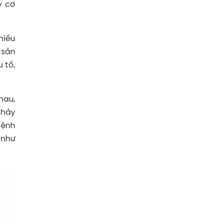
y cơ
hiếu
 sản
 tố,
hau,
chảy
bệnh
 như