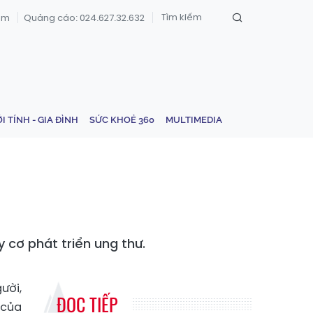
om
Quảng cáo: 024.627.32.632
ỚI TÍNH - GIA ĐÌNH
SỨC KHOẺ 360
MULTIMEDIA
 cơ phát triển ung thư.
ười,
ĐỌC TIẾP
 của