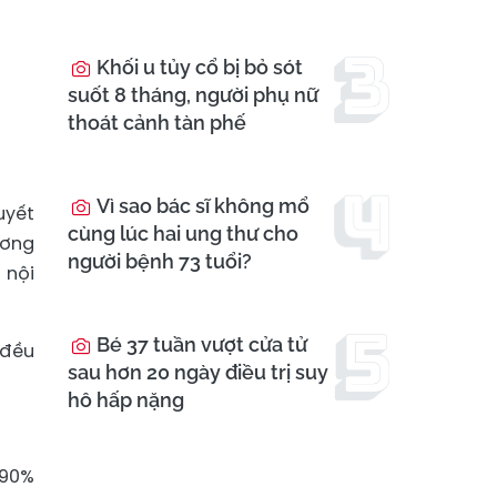
Khối u tủy cổ bị bỏ sót
suốt 8 tháng, người phụ nữ
thoát cảnh tàn phế
Vì sao bác sĩ không mổ
uyết
cùng lúc hai ung thư cho
ương
người bệnh 73 tuổi?
 nội
Bé 37 tuần vượt cửa tử
 đều
sau hơn 20 ngày điều trị suy
hô hấp nặng
-90%