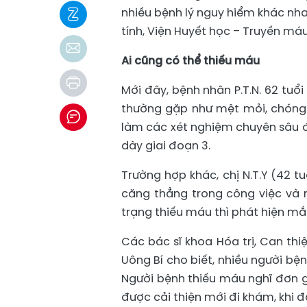
nhiều bệnh lý nguy hiểm khác nha
tính, Viện Huyết học – Truyền má
Ai cũng có thể thiếu máu
Mới đây, bệnh nhân P.T.N. 62 tuổ
thường gặp như mệt mỏi, chóng m
làm các xét nghiệm chuyên sâu đ
dày giai đoạn 3.
Trường hợp khác, chị N.T.Y (42 t
căng thẳng trong công việc và n
trạng thiếu máu thì phát hiện mắ
Các bác sĩ khoa Hóa trị, Can th
Uông Bí cho biết, nhiều người bệ
Người bệnh thiếu máu nghĩ đơn gi
được cải thiện mới đi khám, khi đ