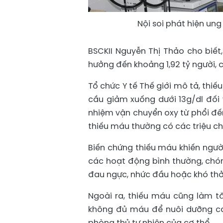
Nội soi phát hiện un
BSCKII Nguyễn Thị Thảo cho biết
hưởng đến khoảng 1,92 tỷ người, 
Tổ chức Y tế Thế giới mô tả, thi
cầu giảm xuống dưới 13g/dl đối v
nhiệm vận chuyển oxy từ phổi đế
thiếu máu thường có các triệu c
Biến chứng thiếu máu khiến ngườ
các hoạt động bình thường, chón
đau ngực, nhức đầu hoặc khó thở,
Ngoài ra, thiếu máu cũng làm t
không đủ máu để nuôi dưỡng cá
phòng thủ tự nhiên của cơ thể.