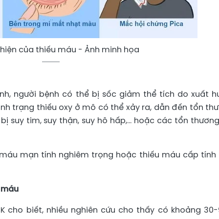
 hiện của thiếu máu - Ảnh minh họa
nh, người bệnh có thể bị sốc giảm thể tích do xuất h
ình trạng thiếu oxy ở mô có thể xảy ra, dẫn đến tổn th
bị suy tim, suy thận, suy hô hấp,… hoặc các tổn thương
iếu máu mạn tính nghiêm trọng hoặc thiếu máu cấp tính
u máu
 K cho biết, nhiều nghiên cứu cho thấy có khoảng 30