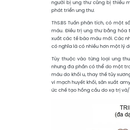
người bị ung thư cũng bị thiếu
phát triển ung thư.
ThS.BS Tuấn phân tích, có một s
máu. Điều trị ung thư bằng hóa 
xuất các tế bào máu mới. Các nh
có nghĩa là có nhiều hơn một lý d
Tùy thuộc vào từng loại ung t
nhưng đa phần có thể do một tro
máu do khối u, thay thế tủy xươn
vi mạch huyết khối, sản xuất amy
ức chế tạo hồng cầu do xạ trị và/