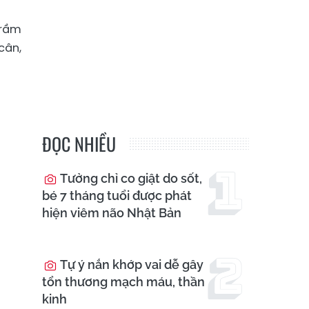
trầm
cân,
ĐỌC NHIỀU
Tưởng chỉ co giật do sốt,
bé 7 tháng tuổi được phát
hiện viêm não Nhật Bản
Tự ý nắn khớp vai dễ gây
tổn thương mạch máu, thần
kinh