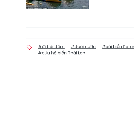
#đi bơi đêm
#đuối nước
#bãi biển Pato
#cứu hộ biển Thái Lan