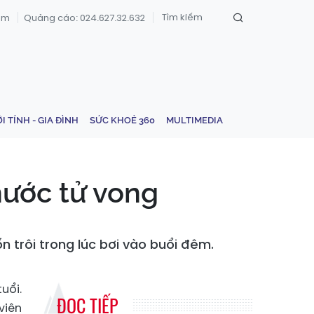
om
Quảng cáo: 024.627.32.632
ỚI TÍNH - GIA ĐÌNH
SỨC KHOẺ 360
MULTIMEDIA
nước tử vong
n trôi trong lúc bơi vào buổi đêm.
uổi.
ĐỌC TIẾP
viên