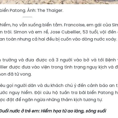
 biển Patong. Ảnh: The Thaiger.
hiểm, họ vẫn xuống biển tắm. Francoise, em gái của Si
rôi. Simon và em rể, Jose Cubellier, 53 tuổi, vội đến 
 an toàn nhưng cả hai đều bị cuốn vào dòng nước xoáy.
n trường và đưa được cả 3 người vào bờ và tới Bệnh 
llier được đưa vào viện trong tình trạng nguy kịch và 
mon đã tử vong.
 kêu gọi người dân và du khách chú ý đến cảnh báo an 
 nước nguy hiểm. Đội cứu hộ tuần tra bãi biển Patong 
ợc đặt để ngăn ngừa những thảm kịch tương tự.
uối nước ở trẻ em: Hiểm họa từ ao làng, sông suối