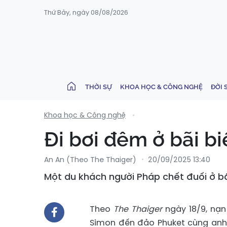
Thứ Bảy, ngày 08/08/2026
THỜI SỰ
KHOA HỌC & CÔNG NGHỆ
ĐỜI 
Khoa học & Công nghệ
Đi bơi đêm ở bãi b
An An (Theo The Thaiger)
20/09/2025 13:40
Một du khách người Pháp chết đuối ở bãi
Theo
The Thaiger
ngày 18/9, nạn
Simon đến đảo Phuket cùng anh 