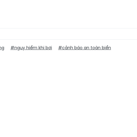
ng
#nguy hiểm khi bơi
#cảnh báo an toàn biển