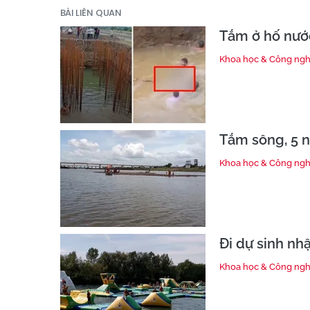
BÀI LIÊN QUAN
Tắm ở hố nước
Khoa học & Công ng
Tắm sông, 5 n
Khoa học & Công ng
Đi dự sinh nhậ
Khoa học & Công ng