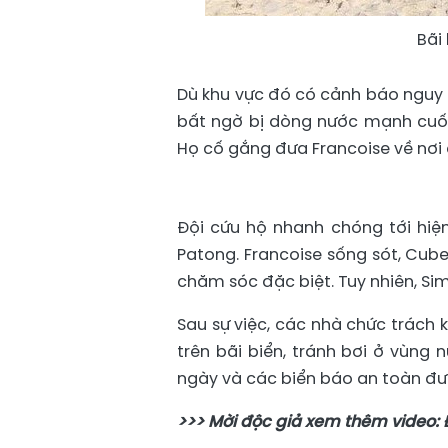
Bãi
Dù khu vực đó có cảnh báo nguy 
bất ngờ bị dòng nước mạnh cuốn t
Họ cố gắng đưa Francoise về nơi
Đội cứu hộ nhanh chóng tới hiệ
Patong. Francoise sống sót, Cube
chăm sóc đặc biệt. Tuy nhiên, Si
Sau sự việc, các nhà chức trách
trên bãi biển, tránh bơi ở vùng
ngày và các biển báo an toàn đư
>>> Mời độc giả xem thêm video: Đ