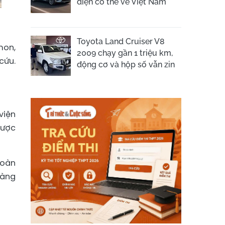
điện có thể về Việt Nam
Toyota Land Cruiser V8
mon,
2009 chạy gần 1 triệu km,
cứu.
động cơ và hộp số vẫn zin
viện
được
toàn
hàng