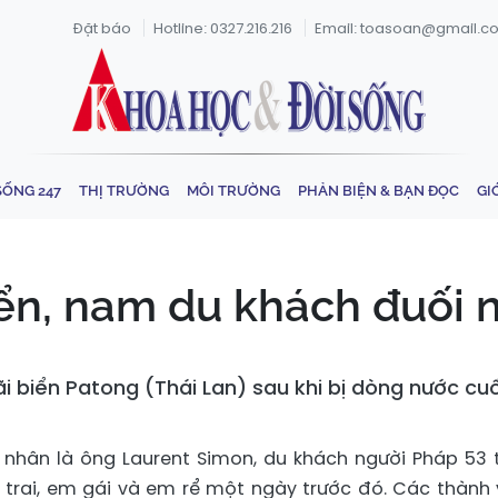
Đặt báo
Hotline: 0327.216.216
Email: toasoan@gmail.c
SỐNG 247
THỊ TRƯỜNG
MÔI TRƯỜNG
PHẢN BIỆN & BẠN ĐỌC
GI
iển, nam du khách đuối 
 biển Patong (Thái Lan) sau khi bị dòng nước cuố
 nhân là ông Laurent Simon, du khách người Pháp 53 t
trai, em gái và em rể một ngày trước đó. Các thành 