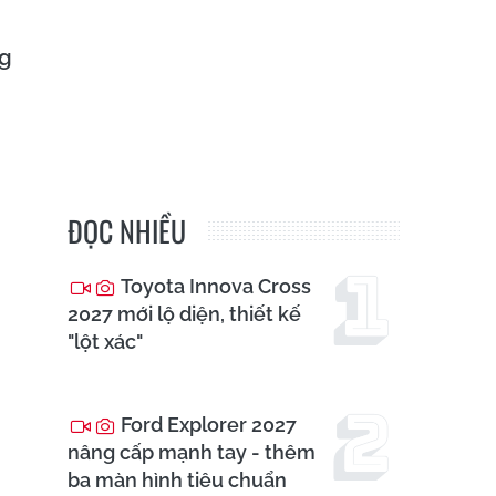
ng
ĐỌC NHIỀU
Toyota Innova Cross
2027 mới lộ diện, thiết kế
"lột xác"
Ford Explorer 2027
nâng cấp mạnh tay - thêm
ba màn hình tiêu chuẩn