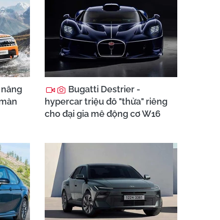
 nâng
Bugatti Destrier -
 màn
hypercar triệu đô "thửa" riêng
cho đại gia mê động cơ W16