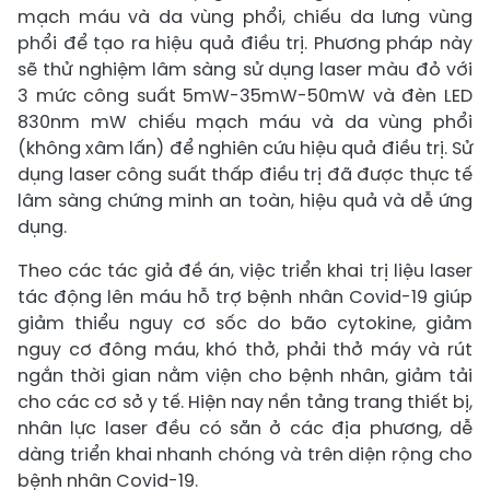
mạch máu và da vùng phổi, chiếu da lưng vùng
phổi để tạo ra hiệu quả điều trị. Phương pháp này
sẽ thử nghiệm lâm sàng sử dụng laser màu đỏ với
3 mức công suất 5mW-35mW-50mW và đèn LED
830nm mW chiếu mạch máu và da vùng phổi
(không xâm lấn) để nghiên cứu hiệu quả điều trị. Sử
dụng laser công suất thấp điều trị đã được thực tế
lâm sàng chứng minh an toàn, hiệu quả và dễ ứng
dụng.
Theo các tác giả đề án, việc triển khai trị liệu laser
tác động lên máu hỗ trợ bệnh nhân Covid-19 giúp
giảm thiểu nguy cơ sốc do bão cytokine, giảm
nguy cơ đông máu, khó thở, phải thở máy và rút
ngắn thời gian nằm viện cho bệnh nhân, giảm tải
cho các cơ sở y tế. Hiện nay nền tảng trang thiết bị,
nhân lực laser đều có sẵn ở các địa phương, dễ
dàng triển khai nhanh chóng và trên diện rộng cho
bệnh nhân Covid-19.