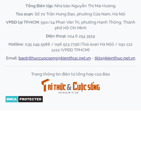
Tổng Biên tập:
Nhà báo Nguyễn Thị Mai Hương
Tòa soạn:
Số 70 Trần Hưng Đạo, phường Cửa Nam, Hà Nội
VPĐD tại TP.HCM:
590/24 Phan Văn Trị, phường Hạnh Thông, Thành
phố Hồ Chí Minh
Điện thoại:
024 6 254 3519
Hotline:
035 249 5588 / 096 523 7756 (Toà soạn Hà Nội) / 091 122
1222 (VPĐD TPHCM)
Email:
baotrithuccuocsong@kienthuc.net.vn
-
tkts@kienthuc.net.vn
Trang thông tin điện tử tổng hợp của Báo