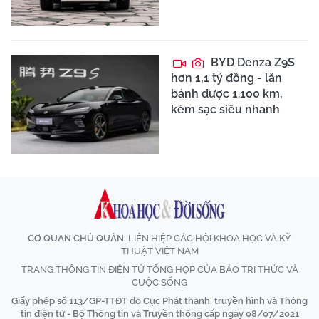
BYD Denza Z9S
hơn 1,1 tỷ đồng - lăn
bánh được 1.100 km,
kèm sạc siêu nhanh
CƠ QUAN CHỦ QUẢN:
LIÊN HIỆP CÁC HỘI KHOA HỌC VÀ KỸ
THUẬT VIỆT NAM
TRANG THÔNG TIN ĐIỆN TỬ TỔNG HỢP CỦA BÁO TRI THỨC VÀ
CUỘC SỐNG
Giấy phép số 113/GP-TTĐT do Cục Phát thanh, truyền hình và Thông
tin điện tử - Bộ Thông tin và Truyền thông cấp ngày 08/07/2021