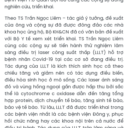
nghiên cứu, triển khai.
Theo TS Trần Ngọc Liêm – tác giả ý tưởng, đề xuất
của ông và cộng sự đã được đông đảo các nhà
khoa học ủng hộ, Bộ KH&CN đã có văn bản đề xuất
với Bộ Y tế xem xét triển khai. TS Trần Ngọc Liêm
cùng các cộng sự sẽ tiến hành thử nghiệm lâm
sàng điều trị laser công suất thấp (LLLT) hỗ trợ
bệnh nhân Covid-19 tại các cơ sở đang điều trị.
Tác dụng của LLLT là kích thích sinh học cả theo
chiều tăng và giảm nên có tác dụng điều biến,
điều hòa sinh học ở mô sống. Các laser ánh sáng
đỏ và vùng hồng ngoại gần được hấp thu bởi sắc
thể là cytochrome c oxidase dẫn đến tăng tổng
hợp protein, dịch chuyển tế bào, tăng sinh tế bào,
bảo vệ tế bào. Từ lâu, LLLT đã được triển khai trong
các bệnh viện nhất là các bệnh viện Đông y, phục
hồi chức năng hay các khoa nội trên cả nước để
điều trị bệnh. Tác dụng của LLLT trên lâm sàng và