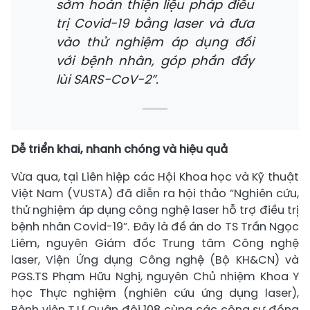
sớm hoàn thiện liệu pháp điều
trị Covid-19 bằng laser và đưa
vào thử nghiệm áp dụng đối
với bệnh nhân, góp phần đẩy
lùi SARS-CoV-2”.
Dễ triển khai, nhanh chóng và hiệu quả
Vừa qua, tại Liên hiệp các Hội Khoa học và Kỹ thuật
Việt Nam (VUSTA) đã diễn ra hội thảo “Nghiên cứu,
thử nghiệm áp dụng công nghệ laser hỗ trợ điều trị
bệnh nhân Covid-19”. Đây là đề án do TS Trần Ngọc
Liêm, nguyên Giám đốc Trung tâm Công nghệ
laser, Viện Ứng dụng Công nghệ (Bộ KH&CN) và
PGS.TS Phạm Hữu Nghị, nguyên Chủ nhiệm Khoa Y
học Thực nghiệm (nghiên cứu ứng dụng laser),
Bệnh viện T.Ư Quân đội 108 cùng các cộng sự đồng