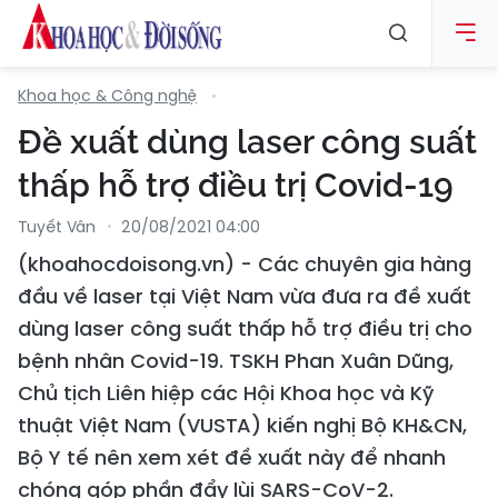
Khoa học & Công nghệ
Đề xuất dùng laser công suất
thấp hỗ trợ điều trị Covid-19
Tuyết Vân
20/08/2021 04:00
(khoahocdoisong.vn) - Các chuyên gia hàng
đầu về laser tại Việt Nam vừa đưa ra đề xuất
dùng laser công suất thấp hỗ trợ điều trị cho
bệnh nhân Covid-19. TSKH Phan Xuân Dũng,
Chủ tịch Liên hiệp các Hội Khoa học và Kỹ
thuật Việt Nam (VUSTA) kiến nghị Bộ KH&CN,
Bộ Y tế nên xem xét đề xuất này để nhanh
chóng góp phần đẩy lùi SARS-CoV-2.