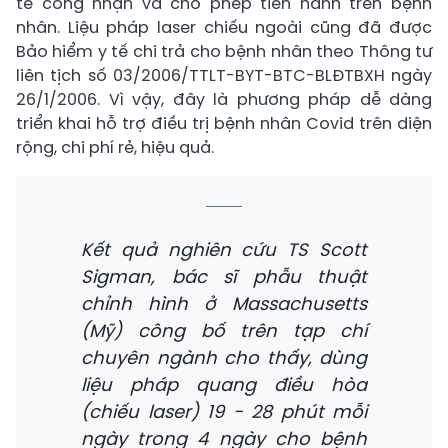
tế công nhận và cho phép tiến hành trên bệnh
nhân. Liệu pháp laser chiếu ngoài cũng đã được
Bảo hiểm y tế chi trả cho bệnh nhân theo Thông tư
liên tịch số 03/2006/TTLT-BYT-BTC-BLĐTBXH ngày
26/1/2006. Vì vậy, đây là phương pháp dễ dàng
triển khai hỗ trợ điều trị bệnh nhân Covid trên diện
rộng, chi phí rẻ, hiệu quả.
Kết quả nghiên cứu TS Scott
Sigman, bác sĩ phẫu thuật
chỉnh hình ở Massachusetts
(Mỹ) công bố trên tạp chí
chuyên ngành cho thấy, dùng
liệu pháp quang điều hòa
(chiếu laser) 19 - 28 phút mỗi
ngày trong 4 ngày cho bệnh