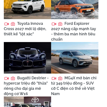
Toyota Innova
Ford Explorer
Cross 2027 mới lộ diện,
2027 nâng cấp mạnh tay
thiết kế "lột xác"
- thêm ba màn hình tiêu
chuẩn
Bugatti Destrier -
MG4X mở bán chỉ
hypercar triệu đô "thửa"
từ 349 triệu đồng - SUV
riêng cho đại gia mê
cỡ C điện có thể về Việt
động cơ W16
Nam