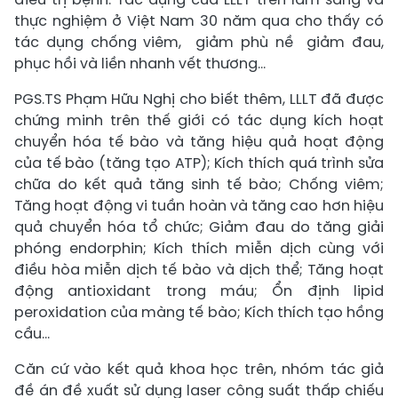
thực nghiệm ở Việt Nam 30 năm qua cho thấy có
tác dụng chống viêm, giảm phù nề giảm đau,
phục hồi và liền nhanh vết thương…
PGS.TS Phạm Hữu Nghị cho biết thêm, LLLT đã được
chứng minh trên thế giới có tác dụng kích hoạt
chuyển hóa tế bào và tăng hiệu quả hoạt động
của tế bào (tăng tạo ATP); Kích thích quá trình sửa
chữa do kết quả tăng sinh tế bào; Chống viêm;
Tăng hoạt động vi tuần hoàn và tăng cao hơn hiệu
quả chuyển hóa tổ chức; Giảm đau do tăng giải
phóng endorphin; Kích thích miễn dịch cùng với
điều hòa miễn dịch tế bào và dịch thể; Tăng hoạt
động antioxidant trong máu; Ổn định lipid
peroxidation của màng tế bào; Kích thích tạo hồng
cầu...
Căn cứ vào kết quả khoa học trên, nhóm tác giả
đề án đề xuất sử dụng laser công suất thấp chiếu