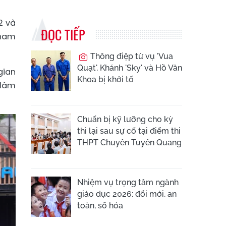
2 và
ĐỌC TIẾP
tham
Thông điệp từ vụ 'Vua
Quạt', Khánh 'Sky' và Hồ Văn
gian
Khoa bị khởi tố
 làm
Chuẩn bị kỹ lưỡng cho kỳ
thi lại sau sự cố tại điểm thi
THPT Chuyên Tuyên Quang
Nhiệm vụ trọng tâm ngành
giáo dục 2026: đổi mới, an
toàn, số hóa