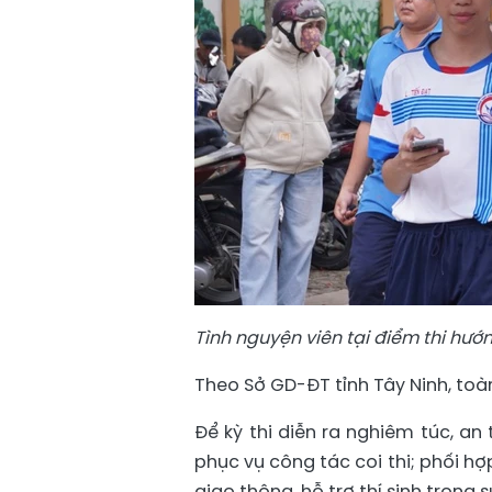
T
ình nguyện viên tại điểm thi hướ
Theo Sở GD-ĐT tỉnh Tây Ninh, toàn 
Để kỳ thi diễn ra nghiêm túc, an
phục vụ công tác coi thi; phối h
giao thông, hỗ trợ thí sinh trong su