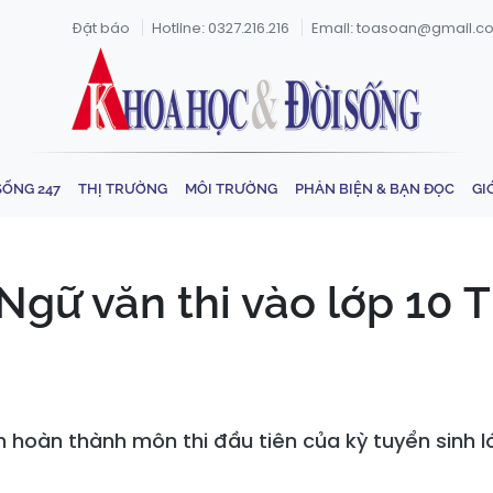
Đặt báo
Hotline: 0327.216.216
Email: toasoan@gmail.c
SỐNG 247
THỊ TRƯỜNG
MÔI TRƯỜNG
PHẢN BIỆN & BẠN ĐỌC
GI
 Ngữ văn thi vào lớp 10
inh hoàn thành môn thi đầu tiên của kỳ tuyển sinh