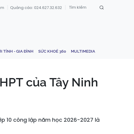
om
Quảng cáo: 024.627.32.632
ỚI TÍNH - GIA ĐÌNH
SỨC KHOẺ 360
MULTIMEDIA
 THPT của Tây Ninh
 lớp 10 công lập năm học 2026-2027 là