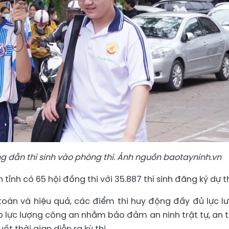
ng dẫn thí sinh vào phòng thi. Ảnh nguồn baotayninh.vn
tỉnh có 65 hội đồng thi với 35.887 thí sinh đăng ký dự th
 toàn và hiệu quả, các điểm thi huy động đầy đủ lực l
ợp lực lượng công an nhằm bảo đảm an ninh trật tự, an 
ốt thời gian diễn ra kỳ thi.