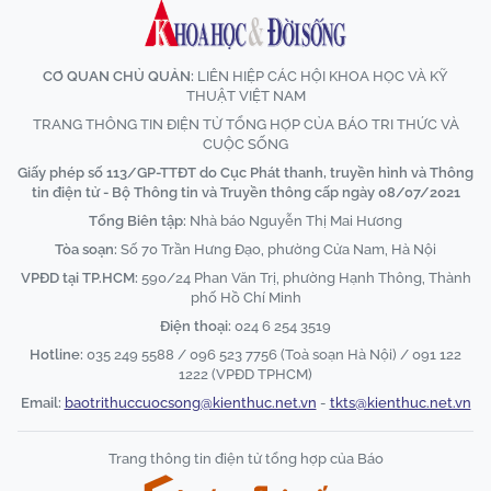
CƠ QUAN CHỦ QUẢN:
LIÊN HIỆP CÁC HỘI KHOA HỌC VÀ KỸ
THUẬT VIỆT NAM
TRANG THÔNG TIN ĐIỆN TỬ TỔNG HỢP CỦA BÁO TRI THỨC VÀ
CUỘC SỐNG
Giấy phép số 113/GP-TTĐT do Cục Phát thanh, truyền hình và Thông
tin điện tử - Bộ Thông tin và Truyền thông cấp ngày 08/07/2021
Tổng Biên tập:
Nhà báo Nguyễn Thị Mai Hương
Tòa soạn:
Số 70 Trần Hưng Đạo, phường Cửa Nam, Hà Nội
VPĐD tại TP.HCM:
590/24 Phan Văn Trị, phường Hạnh Thông, Thành
phố Hồ Chí Minh
Điện thoại:
024 6 254 3519
Hotline:
035 249 5588 / 096 523 7756 (Toà soạn Hà Nội) / 091 122
1222 (VPĐD TPHCM)
Email:
baotrithuccuocsong@kienthuc.net.vn
-
tkts@kienthuc.net.vn
Trang thông tin điện tử tổng hợp của Báo