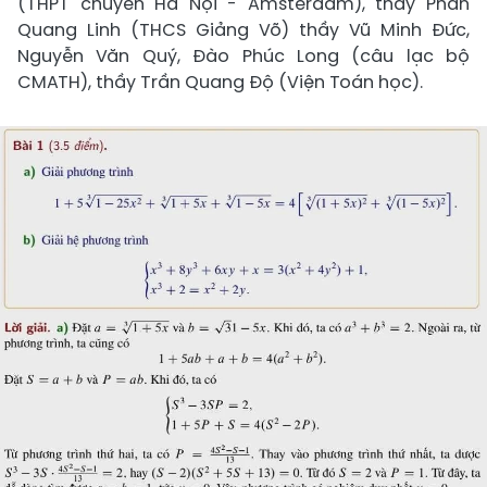
(THPT chuyên Hà Nội - Amsterdam), thầy Phan
Quang Linh (THCS Giảng Võ) thầy Vũ Minh Đức,
Nguyễn Văn Quý, Đào Phúc Long (câu lạc bộ
CMATH), thầy Trần Quang Độ (Viện Toán học).