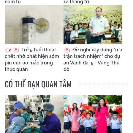
năm tù
12 tháng tù
Trẻ 5 tuổi thoát
Đề nghị xây dựng "ma
chết nhờ phát hiện sớm
trận trách nhiệm" cho dự
pin cúc áo mắc trong
án Vành đai 5 - Vùng Thủ
thực quản
đô
CÓ THỂ BẠN QUAN TÂM