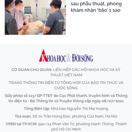
sau phẫu thuật, phòng
khám nhận ‘bão’ 1 sao
CƠ QUAN CHỦ QUẢN:
LIÊN HIỆP CÁC HỘI KHOA HỌC VÀ KỸ
THUẬT VIỆT NAM
TRANG THÔNG TIN ĐIỆN TỬ TỔNG HỢP CỦA BÁO TRI THỨC VÀ
CUỘC SỐNG
Giấy phép số 113/GP-TTĐT do Cục Phát thanh, truyền hình và Thông
tin điện tử - Bộ Thông tin và Truyền thông cấp ngày 08/07/2021
Tổng Biên tập:
Nhà báo Nguyễn Thị Mai Hương
Tòa soạn:
Số 70 Trần Hưng Đạo, phường Cửa Nam, Hà Nội
VPĐD tại TP.HCM:
590/24 Phan Văn Trị, phường Hạnh Thông, Thành
phố Hồ Chí Minh