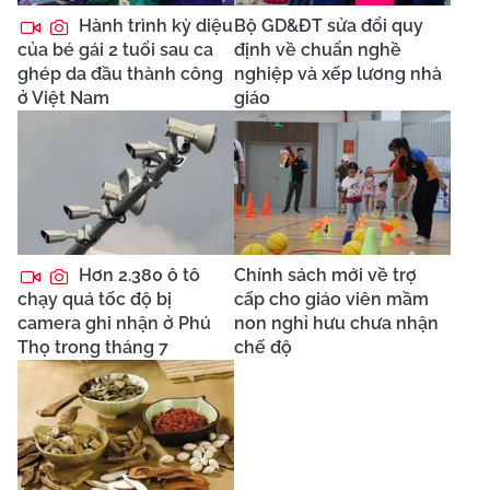
Hành trình kỳ diệu
Bộ GD&ĐT sửa đổi quy
của bé gái 2 tuổi sau ca
định về chuẩn nghề
ghép da đầu thành công
nghiệp và xếp lương nhà
ở Việt Nam
giáo
Hơn 2.380 ô tô
Chính sách mới về trợ
chạy quá tốc độ bị
cấp cho giáo viên mầm
camera ghi nhận ở Phú
non nghỉ hưu chưa nhận
Thọ trong tháng 7
chế độ