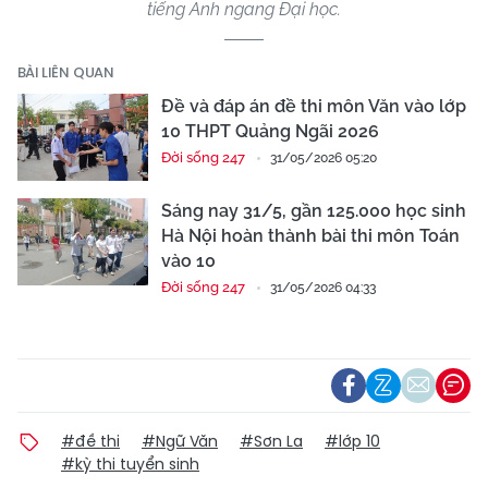
tiếng Anh ngang Đại học.
BÀI LIÊN QUAN
Đề và đáp án đề thi môn Văn vào lớp
10 THPT Quảng Ngãi 2026
Đời sống 247
31/05/2026 05:20
Sáng nay 31/5, gần 125.000 học sinh
Hà Nội hoàn thành bài thi môn Toán
vào 10
Đời sống 247
31/05/2026 04:33
#đề thi
#Ngữ Văn
#Sơn La
#lớp 10
#kỳ thi tuyển sinh