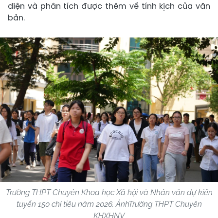
diện và phân tích được thêm về tính kịch của văn
bản.
Trường THPT Chuyên Khoa học Xã hội và Nhân văn dự kiến
tuyển 150 chỉ tiêu năm 2026. ẢnhTrường THPT Chuyên
KHXHNV