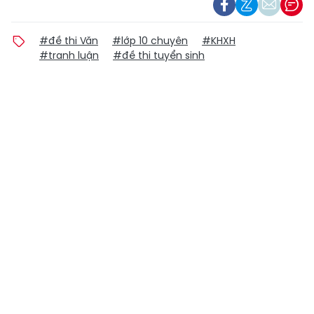
#đề thi Văn
#lớp 10 chuyên
#KHXH
#tranh luận
#đề thi tuyển sinh