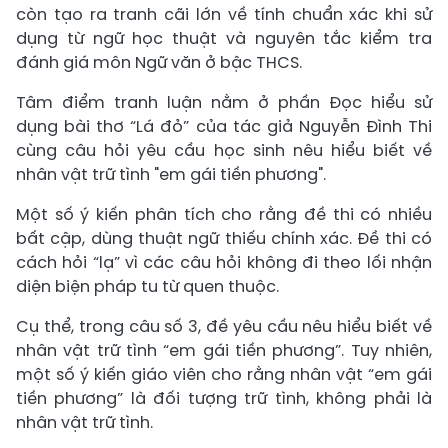
còn tạo ra tranh cãi lớn về tính chuẩn xác khi sử
dụng từ ngữ học thuật và nguyên tắc kiểm tra
đánh giá môn Ngữ văn ở bậc THCS.
Tâm điểm tranh luận nằm ở phần Đọc hiểu sử
dụng bài thơ “Lá đỏ” của tác giả Nguyễn Đình Thi
cùng câu hỏi yêu cầu học sinh nêu hiểu biết về
nhân vật trữ tình "em gái tiền phương".
Một số ý kiến phân tích cho rằng đề thi có nhiều
bất cập, dùng thuật ngữ thiếu chính xác. Đề thi có
cách hỏi “lạ” vì các câu hỏi không đi theo lối nhận
diện biện pháp tu từ quen thuộc.
Cụ thể, trong câu số 3, đề yêu cầu nêu hiểu biết về
nhân vật trữ tình “em gái tiền phương”. Tuy nhiên,
một số ý kiến giáo viên cho rằng nhân vật “em gái
tiền phương” là đối tượng trữ tình, không phải là
nhân vật trữ tình.