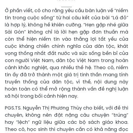
Ở phần viết, cô cho rằng yêu cầu bàn luận về “niềm
tin trong cuộc sống” từ hai câu kết của bài “Lá đỏ”
là hợp lý, không hề khiên cưỡng. “Hẹn gặp nhé giữa
Sài Gòn” không chỉ là lời hẹn gặp đơn thuần mà
còn thể hiện niềm tin vào thắng lợi tất yếu của
cuộc kháng chiến chính nghĩa của dân tộc, khát
vọng thống nhất đất nước và sức sống bền bỉ của
con người Việt Nam, dân tộc Việt Nam trong hoàn
cảnh khắc nghiệt, qua nhiều thế hệ. Theo cô, niềm
tin ấy đã trở thành một giá trị tinh thần mang tính
truyền thống của dân tộc, vì thế, nội dung này
hoàn toàn có thể mở rộng thành vấn đề nghị luận
xã hội trong bối cảnh hiện nay.
PGS.TS. Nguyễn Thị Phương Thùy cho biết, với đề thi
chuyên, không nên đặt nặng câu chuyện “trúng”
hay “lệch” ngữ liệu giữa các bộ sách giáo khoa.
Theo cô, học sinh thi chuyên cần có khả năng đọc