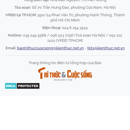
Tòa soạn:
Số 70 Trần Hưng Đạo, phường Cửa Nam, Hà Nội
VPĐD tại TP.HCM:
590/24 Phan Văn Trị, phường Hạnh Thông, Thành
phố Hồ Chí Minh
Điện thoại:
024 6 254 3519
Hotline:
035 249 5588 / 096 523 7756 (Toà soạn Hà Nội) / 091 122
1222 (VPĐD TPHCM)
Email:
baotrithuccuocsong@kienthuc.net.vn
-
tkts@kienthuc.net.vn
Trang thông tin điện tử tổng hợp của Báo