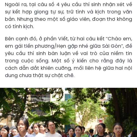
Ngoài ra, tại câu số 4 yêu cầu thí sinh nhận xét về
sự kết hợp giọng tự sự, trữ tình và kịch trong văn
bản. Nhưng theo một số giáo viên, đoạn thơ không
có tính kịch.
Bên cạnh đó, ở phần Viết, từ hai câu kết “Chào em,
em gái tiền phương/Hẹn gặp nhé giữa Sài Gòn”, đề
yêu cầu thí sinh bàn luận về vai trò của niềm tin
trong cuộc sống. Một số ý kiến cho rằng đây là
cách dẫn dắt khiên cưỡng, mối liên hệ giữa hai nội
dung chưa thật sự chặt chẽ.