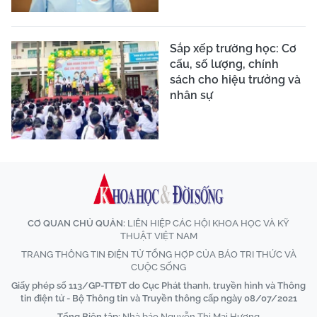
Sắp xếp trường học: Cơ
cấu, số lượng, chính
sách cho hiệu trưởng và
nhân sự
CƠ QUAN CHỦ QUẢN:
LIÊN HIỆP CÁC HỘI KHOA HỌC VÀ KỸ
THUẬT VIỆT NAM
TRANG THÔNG TIN ĐIỆN TỬ TỔNG HỢP CỦA BÁO TRI THỨC VÀ
CUỘC SỐNG
Giấy phép số 113/GP-TTĐT do Cục Phát thanh, truyền hình và Thông
tin điện tử - Bộ Thông tin và Truyền thông cấp ngày 08/07/2021
Tổng Biên tập:
Nhà báo Nguyễn Thị Mai Hương