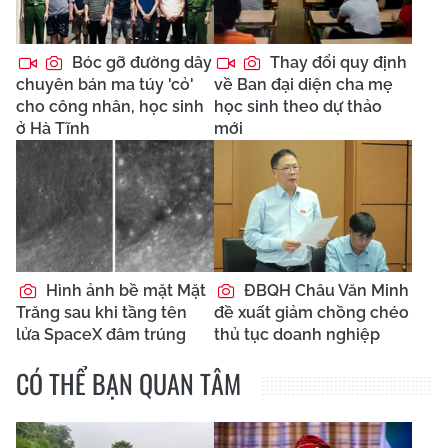
Bóc gỡ đường dây
Thay đổi quy định
chuyên bán ma túy 'cỏ'
về Ban đại diện cha mẹ
cho công nhân, học sinh
học sinh theo dự thảo
ở Hà Tĩnh
mới
Hình ảnh bề mặt Mặt
ĐBQH Châu Văn Minh
Trăng sau khi tầng tên
đề xuất giảm chồng chéo
lửa SpaceX đâm trúng
thủ tục doanh nghiệp
CÓ THỂ BẠN QUAN TÂM