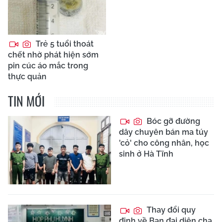
Trẻ 5 tuổi thoát
chết nhờ phát hiện sớm
pin cúc áo mắc trong
thực quản
TIN MỚI
Bóc gỡ đường
dây chuyên bán ma túy
'cỏ' cho công nhân, học
sinh ở Hà Tĩnh
Thay đổi quy
định về Ban đại diện cha