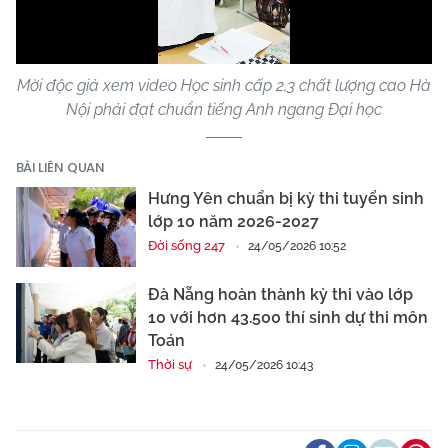
Video
Mời độc giả xem video Học sinh cấp 2,3 chất lượng cao Hà
Nội phải đạt chuẩn tiếng Anh ngang Đại học
BÀI LIÊN QUAN
Hưng Yên chuẩn bị kỳ thi tuyển sinh
lớp 10 năm 2026-2027
Đời sống 247
24/05/2026 10:52
Đà Nẵng hoàn thành kỳ thi vào lớp
10 với hơn 43.500 thí sinh dự thi môn
Toán
Thời sự
24/05/2026 10:43