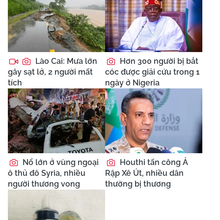
Lào Cai: Mưa lớn
Hơn 300 người bị bắt
gây sạt lở, 2 người mất
cóc được giải cứu trong 1
tích
ngày ở Nigeria
Nổ lớn ở vùng ngoại
Houthi tấn công Ả
ô thủ đô Syria, nhiều
Rập Xê Út, nhiều dân
người thương vong
thường bị thương