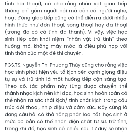
tích hội thoại), cô cho rằng nhân vật giao tiếp
không chỉ gồm người nói mà còn có người nghe;
hoạt động giao tiếp cũng có thể diễn ra dưới nhiều
hình thức như đơn thoại, song thoại hay đa thoại
(trong đó có cả tính đa thanh). Vì vậy, việc học
sinh tiếp cận khái niệm “nhân vật trữ tình” theo
hướng mở, không máy móc là điều phù hợp với
tinh thần của một đề thi chuyên.
PGS.TS. Nguyễn Thị Phương Thùy cũng cho rằng việc
học sinh phát hiện yếu tố kịch bên cạnh giọng điệu
tự sự và trữ tình là một hướng tiếp cận sáng tạo.
Theo cô, tác phẩm này từng được chuyển thể
thành nhạc kịch nên khi đọc, học sinh hoàn toàn có
thể nhận ra sắc thái kịch/ tính chất kịch trong cấu
trúc đối thoại, nhịp điệu và cảm xúc. Đây cũng là
dạng câu hỏi có khả năng phân loại tốt: học sinh ở
mức cơ bản có thể nhận diện chất tự sự, trữ tình,
trong khi đó, học sinh có chiều sâu tư duy sẽ nhận