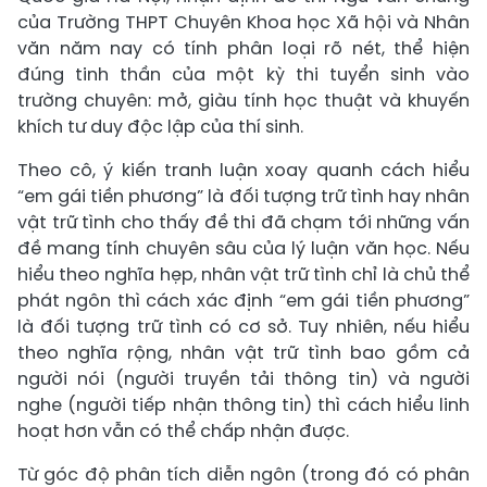
của Trường THPT Chuyên Khoa học Xã hội và Nhân
văn năm nay có tính phân loại rõ nét, thể hiện
đúng tinh thần của một kỳ thi tuyển sinh vào
trường chuyên: mở, giàu tính học thuật và khuyến
khích tư duy độc lập của thí sinh.
Theo cô, ý kiến tranh luận xoay quanh cách hiểu
“em gái tiền phương” là đối tượng trữ tình hay nhân
vật trữ tình cho thấy đề thi đã chạm tới những vấn
đề mang tính chuyên sâu của lý luận văn học. Nếu
hiểu theo nghĩa hẹp, nhân vật trữ tình chỉ là chủ thể
phát ngôn thì cách xác định “em gái tiền phương”
là đối tượng trữ tình có cơ sở. Tuy nhiên, nếu hiểu
theo nghĩa rộng, nhân vật trữ tình bao gồm cả
người nói (người truyền tải thông tin) và người
nghe (người tiếp nhận thông tin) thì cách hiểu linh
hoạt hơn vẫn có thể chấp nhận được.
Từ góc độ phân tích diễn ngôn (trong đó có phân