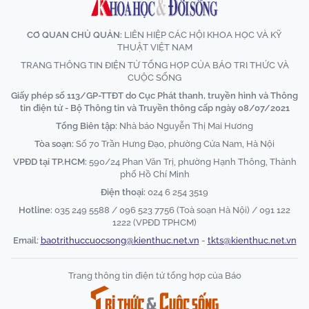
CƠ QUAN CHỦ QUẢN:
LIÊN HIỆP CÁC HỘI KHOA HỌC VÀ KỸ
THUẬT VIỆT NAM
TRANG THÔNG TIN ĐIỆN TỬ TỔNG HỢP CỦA BÁO TRI THỨC VÀ
CUỘC SỐNG
Giấy phép số 113/GP-TTĐT do Cục Phát thanh, truyền hình và Thông
tin điện tử - Bộ Thông tin và Truyền thông cấp ngày 08/07/2021
Tổng Biên tập:
Nhà báo Nguyễn Thị Mai Hương
Tòa soạn:
Số 70 Trần Hưng Đạo, phường Cửa Nam, Hà Nội
VPĐD tại TP.HCM:
590/24 Phan Văn Trị, phường Hạnh Thông, Thành
phố Hồ Chí Minh
Điện thoại:
024 6 254 3519
Hotline:
035 249 5588 / 096 523 7756 (Toà soạn Hà Nội) / 091 122
1222 (VPĐD TPHCM)
Email:
baotrithuccuocsong@kienthuc.net.vn
-
tkts@kienthuc.net.vn
Trang thông tin điện tử tổng hợp của Báo