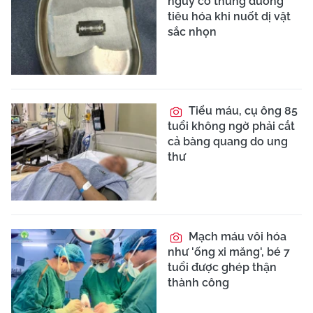
nguy cơ thủng đường
tiêu hóa khi nuốt dị vật
sắc nhọn
Tiểu máu, cụ ông 85
tuổi không ngờ phải cắt
cả bàng quang do ung
thư
Mạch máu vôi hóa
như 'ống xi măng', bé 7
tuổi được ghép thận
thành công