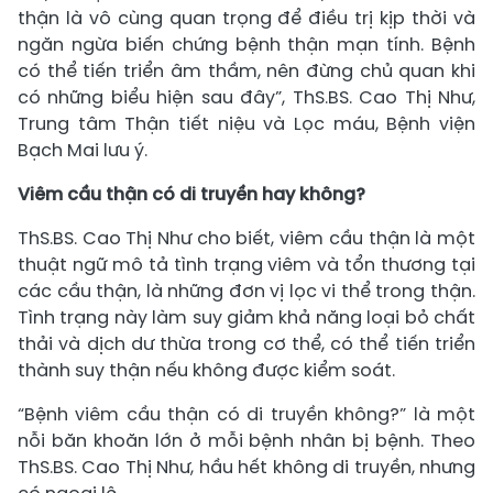
thận là vô cùng quan trọng để điều trị kịp thời và
ngăn ngừa biến chứng bệnh thận mạn tính. Bệnh
có thể tiến triển âm thầm, nên đừng chủ quan khi
có những biểu hiện sau đây”, ThS.BS. Cao Thị Như,
Trung tâm Thận tiết niệu và Lọc máu, Bệnh viện
Bạch Mai lưu ý.
Viêm cầu thận có di truyền hay không?
ThS.BS. Cao Thị Như cho biết, viêm cầu thận là một
thuật ngữ mô tả tình trạng viêm và tổn thương tại
các cầu thận, là những đơn vị lọc vi thể trong thận.
Tình trạng này làm suy giảm khả năng loại bỏ chất
thải và dịch dư thừa trong cơ thể, có thể tiến triển
thành suy thận nếu không được kiểm soát.
“Bệnh viêm cầu thận có di truyền không?” là một
nỗi băn khoăn lớn ở mỗi bệnh nhân bị bệnh. Theo
ThS.BS. Cao Thị Như, hầu hết không di truyền, nhưng