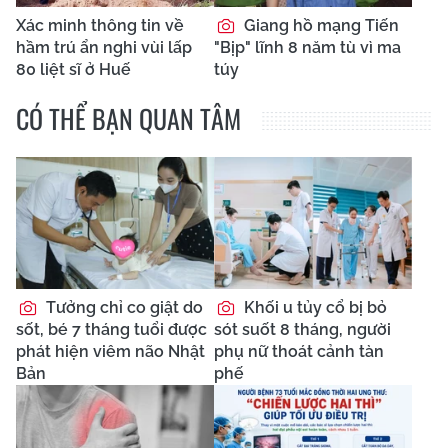
Xác minh thông tin về
Giang hồ mạng Tiến
hầm trú ẩn nghi vùi lấp
"Bịp" lĩnh 8 năm tù vì ma
80 liệt sĩ ở Huế
túy
CÓ THỂ BẠN QUAN TÂM
Tưởng chỉ co giật do
Khối u tủy cổ bị bỏ
sốt, bé 7 tháng tuổi được
sót suốt 8 tháng, người
phát hiện viêm não Nhật
phụ nữ thoát cảnh tàn
Bản
phế