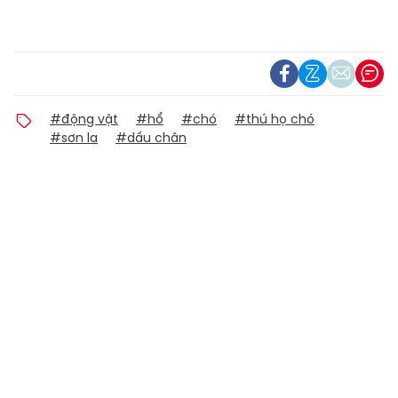
#động vật
#hổ
#chó
#thú họ chó
#sơn la
#dấu chân