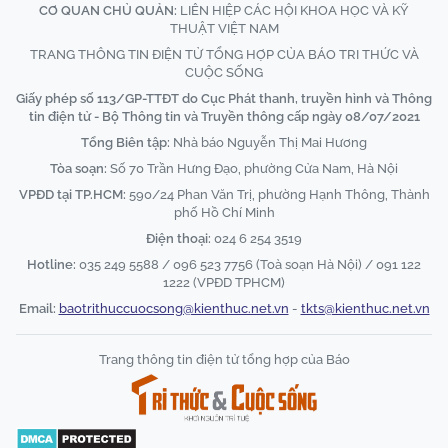
CƠ QUAN CHỦ QUẢN:
LIÊN HIỆP CÁC HỘI KHOA HỌC VÀ KỸ
THUẬT VIỆT NAM
TRANG THÔNG TIN ĐIỆN TỬ TỔNG HỢP CỦA BÁO TRI THỨC VÀ
CUỘC SỐNG
Giấy phép số 113/GP-TTĐT do Cục Phát thanh, truyền hình và Thông
tin điện tử - Bộ Thông tin và Truyền thông cấp ngày 08/07/2021
Tổng Biên tập:
Nhà báo Nguyễn Thị Mai Hương
Tòa soạn:
Số 70 Trần Hưng Đạo, phường Cửa Nam, Hà Nội
VPĐD tại TP.HCM:
590/24 Phan Văn Trị, phường Hạnh Thông, Thành
phố Hồ Chí Minh
Điện thoại:
024 6 254 3519
Hotline:
035 249 5588 / 096 523 7756 (Toà soạn Hà Nội) / 091 122
1222 (VPĐD TPHCM)
Email:
baotrithuccuocsong@kienthuc.net.vn
-
tkts@kienthuc.net.vn
Trang thông tin điện tử tổng hợp của Báo