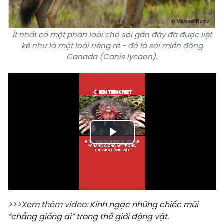
Ít nhất có một phân loài chó sói gần đây đã được liệt
kê như là một loài riêng rẽ - đó là sói miền đông
Canada (Canis lycaon).
Play
Video
>>>Xem thêm video:
Kinh ngạc những chiếc mũi
“chẳng giống ai” trong thế giới động vật.