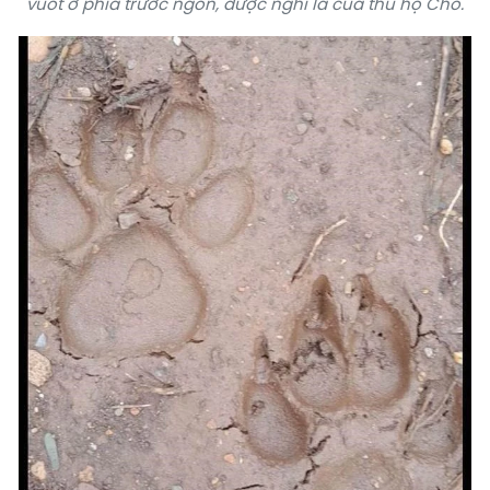
vuốt ở phía trước ngón, được nghi là của
thú họ Chó
.