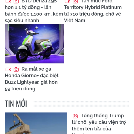
BYD Denza Z9S
Tận mục Ford
hơn 1,1 tỷ đồng - lăn
Territory Hybrid Platinum
bánh được 1.100 km, kèm
từ 710 triệu đồng, chờ về
sạc siêu nhanh
Việt Nam
Ra mắt xe ga
Honda Giorno+ đặc biệt
Buzz Lightyear, giá hơn
59 triệu đồng
TIN MỚI
Tổng thống Trump
từ chối yêu cầu viện trợ
thêm tên lửa của