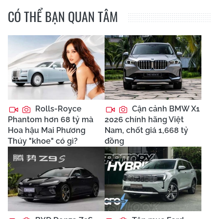
CÓ THỂ BẠN QUAN TÂM
Rolls-Royce
Cận cảnh BMW X1
Phantom hơn 68 tỷ mà
2026 chính hãng Việt
Hoa hậu Mai Phương
Nam, chốt giá 1,668 tỷ
Thúy "khoe" có gì?
đồng