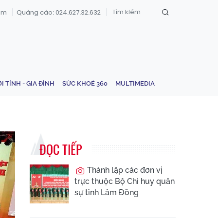
om
Quảng cáo: 024.627.32.632
ỚI TÍNH - GIA ĐÌNH
SỨC KHOẺ 360
MULTIMEDIA
ĐỌC TIẾP
Thành lập các đơn vị
trực thuộc Bộ Chỉ huy quân
sự tỉnh Lâm Đồng