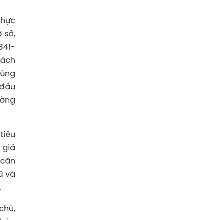
thực
 sở,
841-
rách
củng
 đầu
ường
tiêu
 giá
 căn
ũ và
.
chủ,