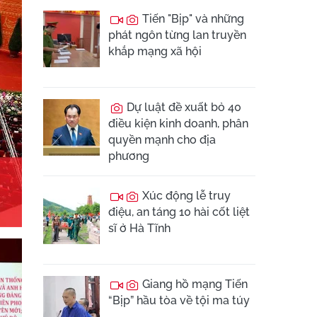
Tiến "Bịp" và những
phát ngôn từng lan truyền
khắp mạng xã hội
Dự luật đề xuất bỏ 40
điều kiện kinh doanh, phân
quyền mạnh cho địa
phương
Xúc động lễ truy
điệu, an táng 10 hài cốt liệt
sĩ ở Hà Tĩnh
Giang hồ mạng Tiến
“Bịp” hầu tòa về tội ma túy