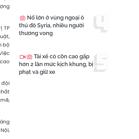
ượng
Nổ lớn ở vùng ngoại ô
thủ đô Syria, nhiều người
ị TP
thương vong
uật,
n bộ
Việc
Tài xế có cồn cao gấp
 cao
hơn 2 lần mức kịch khung, bị
phạt và giữ xe
 đội
chất
 mẽ,
háng
Nội,