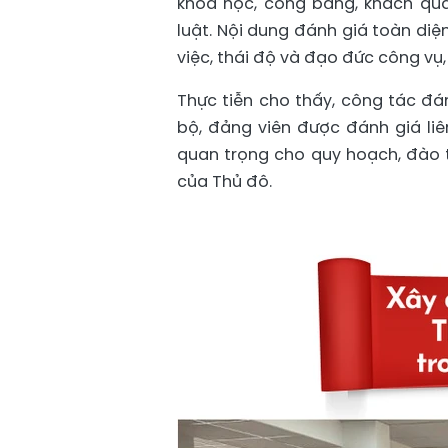
khoa học, công bằng, khách qu
luật. Nội dung đánh giá toàn di
việc, thái độ và đạo đức công vụ, 
Thực tiễn cho thấy, công tác đá
bộ, đảng viên được đánh giá liê
quan trọng cho quy hoạch, đào t
của Thủ đô.