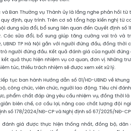
 và Ban Thường vụ Thành ủy là lắng nghe phản hồi từ 
 quy định, quy trình. Trên cơ sở tổng hợp kiến nghị từ cơ
ội dung sửa đổi, bổ sung liên quan đến Quyết định số 1
 Các sửa đổi, bổ sung giúp tăng cường vai trò và t
, UBND TP Hà Nội gắn với người đứng đầu, đồng thời 
i trò người đứng đầu. Kết quả đánh giá của người đứng
 kết quả thực hiện nhiệm vụ cơ quan, đơn vị. Những tr
hiêm túc, thiếu trách nhiệm sẽ được xem xét xử lý.
tiếp tục ban hành Hướng dẫn số 01/HD-UBND về khung 
ộ, công chức, viên chức, người lao động. Tiêu chí đánh
c, phẩm chất đáp ứng yêu cầu nhiệm vụ, đồng thời là
giản biên chế, cơ cấu lại, nâng cao chất lượng đội ng
 định số 178/2024/NĐ-CP và Nghị định số 67/2025/NĐ-CP
c đánh giá được thực hiện thống nhất, đồng bộ, dân 