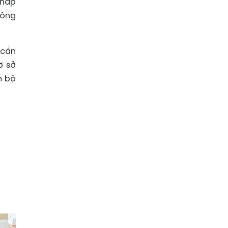
pháp
công
 cán
ơ sở
n bộ