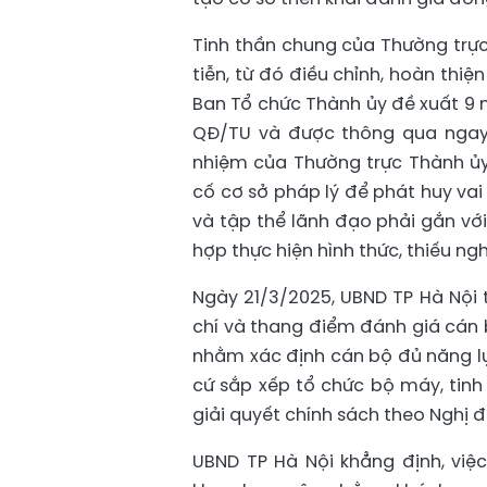
Tinh thần chung của Thường trực
tiễn, từ đó điều chỉnh, hoàn thiện
Ban Tổ chức Thành ủy đề xuất 9 n
QĐ/TU và được thông qua ngay.
nhiệm của Thường trực Thành ủy
cố cơ sở pháp lý để phát huy va
và tập thể lãnh đạo phải gắn với
hợp thực hiện hình thức, thiếu ng
Ngày 21/3/2025, UBND TP Hà Nội 
chí và thang điểm đánh giá cán b
nhằm xác định cán bộ đủ năng lự
cứ sắp xếp tổ chức bộ máy, tinh 
giải quyết chính sách theo Nghị
UBND TP Hà Nội khẳng định, việ