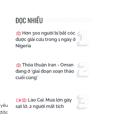
ĐỌC NHIỀU
Hơn 300 người bị bắt cóc
được giải cứu trong 1 ngày ở
Nigeria
Thỏa thuận Iran - Oman
đang ở 'giai đoạn soạn thảo
cuối cùng'
Lào Cai: Mưa lớn gây
 yếu
sạt lở, 2 người mất tích
 đặc