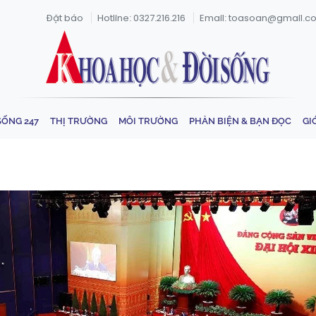
Đặt báo
Hotline: 0327.216.216
Email: toasoan@gmail.c
SỐNG 247
THỊ TRƯỜNG
MÔI TRƯỜNG
PHẢN BIỆN & BẠN ĐỌC
GI