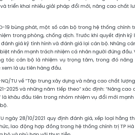
và triển khai nhiều giải pháp đổi mới, nâng cao chất l
D-19 bùng phát, một số cán bộ trong hệ thống chính tr
nhiệm trong phòng, chống dịch. Trước khi quyết định kỷ l
 đánh giá kỹ tình hình và đánh giá lại cán bộ. Những cá
c biệt nhấn mạnh trách nhiệm cá nhân người đứng đầu. 
ng tác cán bộ là nhiệm vụ trọng tâm, trong đó nâng
 xem là ưu tiên hàng đầu.
4-NQ/TU về “Tập trung xây dựng và nâng cao chất lượng
1-2025 và những năm tiếp theo” xác định: “Nâng cao 
” là khâu đầu tiên trong nhóm nhiệm vụ đổi mới mạnh
 bộ.
TU ngày 28/10/2021 quy định đánh giá, xếp loại hằng t
chức, lao động hợp đồng trong hệ thống chính trị TP Hà 
g bộ và phù hợp với thực tiễn.