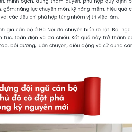
an, minh bạch, đúng thẩm quyền, phù hợp quy định 
ện, gồm: năng lực chuyên môn, kỹ năng mềm, hiệu quả 
với các tiêu chí phù hợp từng nhóm vị trí việc làm.
nh giá cán bộ ở Hà Nội đã chuyển biến rõ rệt. Đội ngũ
n tục, toàn diện và đa chiều. Kết quả này trở thành c
ạo, bồi dưỡng, luân chuyển, điều động và sử dụng cá