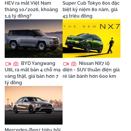
HEV ra mắt Việt Nam
Super Cub Tokyo 80s đặc
tháng 10/2026, khoảng
biệt kỷ niệm 80 năm, giá
1,5 tỷ đồng?
43 triệu đồng
BYD Yangwang
Nissan NX7 lộ
U8L ra mắt bản 4 chỗ mạ
diện - SUV thuần điện giá
vàng thật, giá bán hơn 7
rẻ lăn bánh hơn 600 km
tỷ đồng
Mercedes-Benz triệu hồi