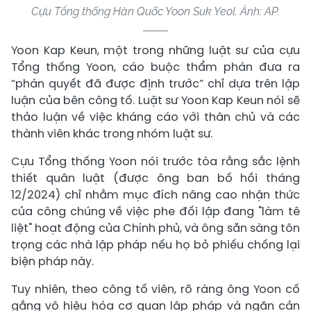
Cựu Tổng thống Hàn Quốc Yoon Suk Yeol. Ảnh: AP.
Yoon Kap Keun, một trong những luật sư của cựu
Tổng thống Yoon, cáo buộc thẩm phán đưa ra
“phán quyết đã được định trước” chỉ dựa trên lập
luận của bên công tố. Luật sư Yoon Kap Keun nói sẽ
thảo luận về việc kháng cáo với thân chủ và các
thành viên khác trong nhóm luật sư.
Cựu Tổng thống Yoon nói trước tòa rằng sắc lệnh
thiết quân luật (được ông ban bố hồi tháng
12/2024) chỉ nhằm mục đích nâng cao nhận thức
của công chúng về việc phe đối lập đang "làm tê
liệt" hoạt động của Chính phủ, và ông sẵn sàng tôn
trọng các nhà lập pháp nếu họ bỏ phiếu chống lại
biện pháp này.
Tuy nhiên, theo công tố viên, rõ ràng ông Yoon cố
gắng vô hiệu hóa cơ quan lập pháp và ngăn cản