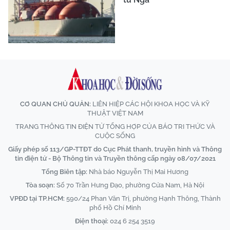
CƠ QUAN CHỦ QUẢN:
LIÊN HIỆP CÁC HỘI KHOA HỌC VÀ KỸ
THUẬT VIỆT NAM
TRANG THÔNG TIN ĐIỆN TỬ TỔNG HỢP CỦA BÁO TRI THỨC VÀ
CUỘC SỐNG
Giấy phép số 113/GP-TTĐT do Cục Phát thanh, truyền hình và Thông
tin điện tử - Bộ Thông tin và Truyền thông cấp ngày 08/07/2021
Tổng Biên tập:
Nhà báo Nguyễn Thị Mai Hương
Tòa soạn:
Số 70 Trần Hưng Đạo, phường Cửa Nam, Hà Nội
VPĐD tại TP.HCM:
590/24 Phan Văn Trị, phường Hạnh Thông, Thành
phố Hồ Chí Minh
Điện thoại:
024 6 254 3519