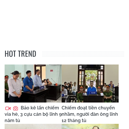
HOT TREND
Bảo kê lấn chiếm
Chiếm đoạt tiền chuyển
vỉa hè, 3 cựu cán bộ lĩnh 9
nhầm, người đàn ông lĩnh
năm tù
12 tháng tù