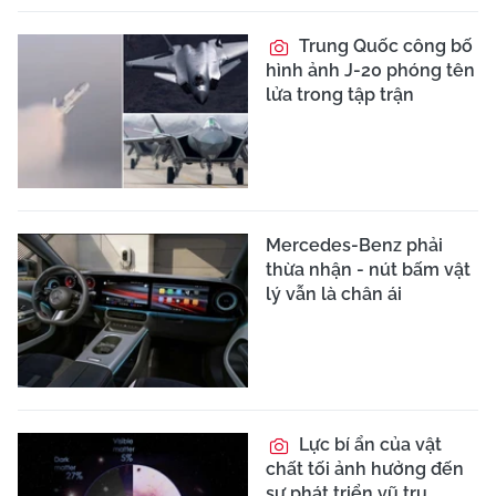
Trung Quốc công bố
hình ảnh J-20 phóng tên
lửa trong tập trận
Mercedes-Benz phải
thừa nhận - nút bấm vật
lý vẫn là chân ái
Lực bí ẩn của vật
chất tối ảnh hưởng đến
sự phát triển vũ trụ