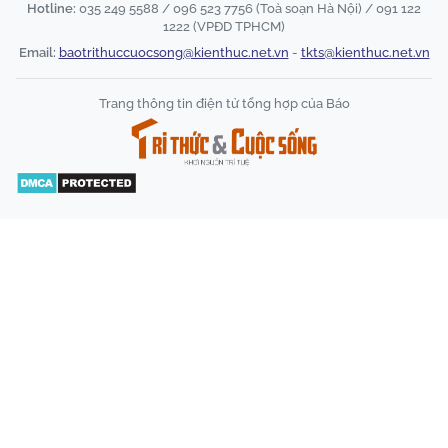
Hotline:
035 249 5588 / 096 523 7756 (Toà soạn Hà Nội) / 091 122
1222 (VPĐD TPHCM)
Email:
baotrithuccuocsong@kienthuc.net.vn
-
tkts@kienthuc.net.vn
Trang thông tin điện tử tổng hợp của Báo