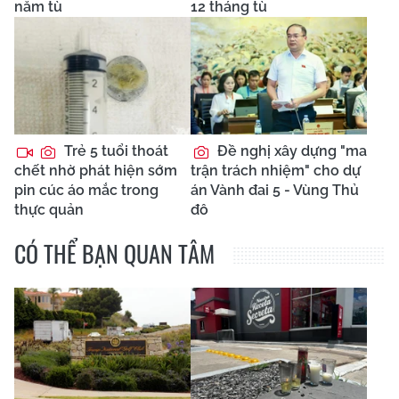
năm tù
12 tháng tù
Trẻ 5 tuổi thoát
Đề nghị xây dựng "ma
chết nhờ phát hiện sớm
trận trách nhiệm" cho dự
pin cúc áo mắc trong
án Vành đai 5 - Vùng Thủ
thực quản
đô
CÓ THỂ BẠN QUAN TÂM