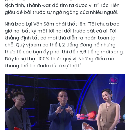
kịch tính, Thành Đạt đã tìm ra được vị trí Tóc Tiên
giấu đề bài trước sự ngỡ ngàng của nhiều người.
Nhà báo Lại Văn Sâm phải thốt lên: "Tôi chưa bao
giờ nói bất kỳ một lời nói dối trước bất cứ ai. Tôi
khẳng định tất cả mọi thứ diễn ra hoàn toàn tại
chỗ. Quý vị xem có thể 1, 2 tiếng đồng hồ nhưng
thực tế các bạn ấy phải thi đến 5,6 tiếng mới xong.
Đây là sự thật 100% thưa quý vị. Những điều mà
không thể tin được dù là sự thật".