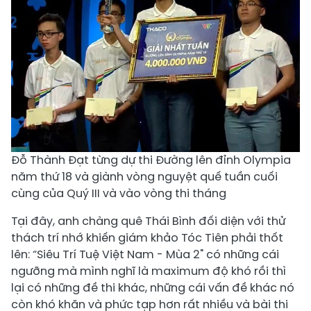
Đỗ Thành Đạt từng dự thi Đường lên đỉnh Olympia
năm thứ 18 và giành vòng nguyệt quế tuần cuối
cùng của Quý III và vào vòng thi tháng
Tại đây, anh chàng quê Thái Bình đối diện với thử
thách trí nhớ khiến giám khảo Tóc Tiên phải thốt
lên: “Siêu Trí Tuệ Việt Nam - Mùa 2" có những cái
ngưỡng mà mình nghĩ là maximum độ khó rồi thì
lại có những đề thi khác, những cái vấn đề khác nó
còn khó khăn và phức tạp hơn rất nhiều và bài thi