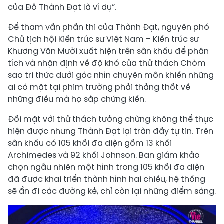
của Đỗ Thành Đạt là ví dụ”.
Để tham vấn phần thi của Thành Đạt, nguyên phó
Chủ tịch hội Kiến trúc sư Việt Nam – Kiến trúc sư
Khương Văn Mười xuất hiện trên sân khấu để phân
tích và nhận định về độ khó của thử thách Chòm
sao tri thức dưới góc nhìn chuyên môn khiến những
ai có mặt tại phim trường phải thảng thốt về
những điều mà họ sắp chứng kiến.
Đối mặt với thử thách tưởng chừng không thể thực
hiện được nhưng Thành Đạt lại tràn đầy tự tin. Trên
sân khấu có 105 khối đa diện gồm 13 khối
Archimedes và 92 khối Johnson. Ban giám khảo
chọn ngẫu nhiên một hình trong 105 khối đa diện
đã được khai triển thành hình hai chiều, hệ thống
sẽ ẩn đi các đường kẻ, chỉ còn lại những điểm sáng.