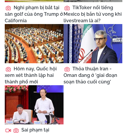
Nghi phạm bị bắt tại
TikToker nổi tiếng
sân golf của ông Trump ở
Mexico bị bắn tử vong khi
California
livestream là ai?
Hôm nay, Quốc hội
Thỏa thuận Iran -
xem xét thành lập hai
Oman đang ở 'giai đoạn
thành phố mới
soạn thảo cuối cùng'
Sai phạm tại