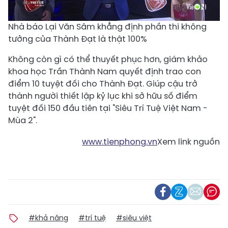
Nhà báo Lại Văn Sâm khẳng định phần thi không
tưởng của Thành Đạt là thật 100%
Không còn gì có thể thuyết phục hơn, giám khảo
khoa học Trần Thành Nam quyết định trao con
điểm 10 tuyệt đối cho Thành Đạt. Giúp cậu trở
thành người thiết lập kỷ lục khi sở hữu số điểm
tuyệt đối 150 đầu tiên tại "Siêu Trí Tuệ Việt Nam -
Mùa 2".
www.tienphong.vn
Xem link nguồn
#khả năng
#trí tuệ
#siêu việt