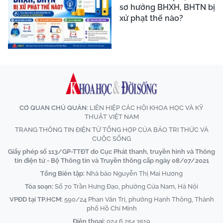
sơ hưởng BHXH, BHTN bị
xử phạt thế nào?
CƠ QUAN CHỦ QUẢN:
LIÊN HIỆP CÁC HỘI KHOA HỌC VÀ KỸ
THUẬT VIỆT NAM
TRANG THÔNG TIN ĐIỆN TỬ TỔNG HỢP CỦA BÁO TRI THỨC VÀ
CUỘC SỐNG
Giấy phép số 113/GP-TTĐT do Cục Phát thanh, truyền hình và Thông
tin điện tử - Bộ Thông tin và Truyền thông cấp ngày 08/07/2021
Tổng Biên tập:
Nhà báo Nguyễn Thị Mai Hương
Tòa soạn:
Số 70 Trần Hưng Đạo, phường Cửa Nam, Hà Nội
VPĐD tại TP.HCM:
590/24 Phan Văn Trị, phường Hạnh Thông, Thành
phố Hồ Chí Minh
Điện thoại:
024 6 254 3519