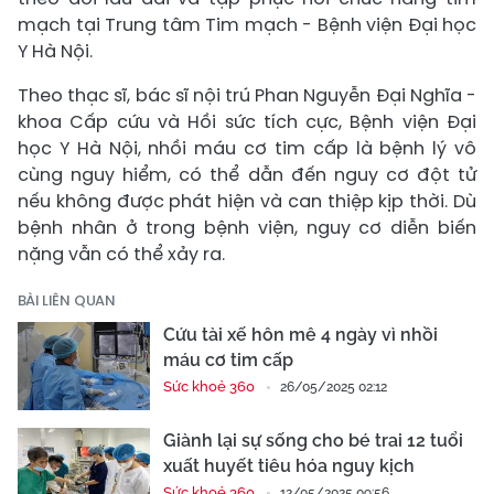
mạch tại Trung tâm Tim mạch - Bệnh viện Đại học
Y Hà Nội.
Theo thạc sĩ, bác sĩ nội trú Phan Nguyễn Đại Nghĩa -
khoa Cấp cứu và Hồi sức tích cực, Bệnh viện Đại
học Y Hà Nội, nhồi máu cơ tim cấp là bệnh lý vô
cùng nguy hiểm, có thể dẫn đến nguy cơ đột tử
nếu không được phát hiện và can thiệp kịp thời. Dù
bệnh nhân ở trong bệnh viện, nguy cơ diễn biến
nặng vẫn có thể xảy ra.
BÀI LIÊN QUAN
Cứu tài xế hôn mê 4 ngày vì nhồi
máu cơ tim cấp
Sức khoẻ 360
26/05/2025 02:12
Giành lại sự sống cho bé trai 12 tuổi
xuất huyết tiêu hóa nguy kịch
Sức khoẻ 360
12/05/2025 09:56