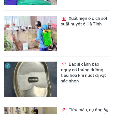
Xuất hiện ổ dịch sốt
xuất huyết ở Hà Tĩnh
Bác sĩ cảnh báo
nguy cơ thủng đường
tiêu hóa khi nuốt dị vật
sắc nhọn
Tiểu máu, cụ ông 85