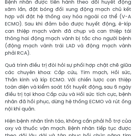
Bệnh nhân được tiến hành theo dõi huyết động
xâm lấn, đặt bóng đối xung động mạch chủ kết
hợp với đặt hệ thống oxy hóa ngoài cơ thể (V-A
ECMO). Sau khi đảm bảo được huyết động, ê-kíp
can thiệp mạch vành đã chụp và can thiệp tái
thông hai động mạch vành bị tắc cho người bệnh
(động mạch vành trái LAD và động mạch vành
phải RCA).
Quá trình điều trị đòi hỏi sự phối hợp chặt chẽ giữa
các chuyên khoa: Cấp cứu, Tim mạch, Hồi sức,
Thần kinh và kíp ECMO. Với chiến lược can thiệp
toàn diện và kiểm soát tốt huyết động, sau 6 ngày
điều trị tại khoa Cấp cứu và Hồi sức tích cực, bệnh
nhân đã hồi phục, dừng hệ thống ECMO và rút ống
nội khí quản.
Hiện bệnh nhân tỉnh táo, không cần phải hỗ trợ của
oxy và thuốc vận mạch. Bệnh nhân tiếp tục được
theo dõi lâu dài và tập phục hồi chức năng tim