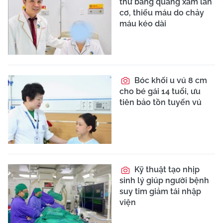
thư bàng quang xâm lấn
cơ, thiếu máu do chảy
máu kéo dài
Bóc khối u vú 8 cm
cho bé gái 14 tuổi, ưu
tiên bảo tồn tuyến vú
Kỹ thuật tạo nhịp
sinh lý giúp người bệnh
suy tim giảm tái nhập
viện