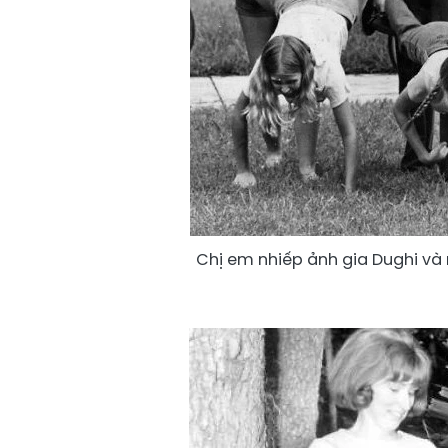
Chị em nhiếp ảnh gia Dughi và 