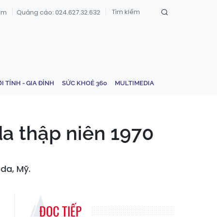
om
Quảng cáo: 024.627.32.632
ỚI TÍNH - GIA ĐÌNH
SỨC KHOẺ 360
MULTIMEDIA
da thập niên 1970
ida, Mỹ.
ĐỌC TIẾP