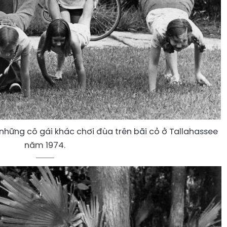
những cô gái khác chơi đùa trên bãi cỏ ở Tallahassee
năm 1974.