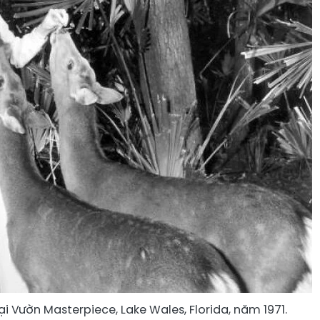
i Vườn Masterpiece, Lake Wales, Florida, năm 1971.