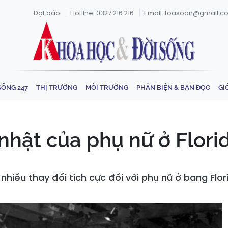
Đặt báo
Hotline: 0327.216.216
Email: toasoan@gmail.c
SỐNG 247
THỊ TRƯỜNG
MÔI TRƯỜNG
PHẢN BIỆN & BẠN ĐỌC
GI
hật của phụ nữ ở Flori
hiều thay đổi tích cực đối với phụ nữ ở bang Flor