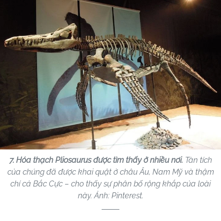
7. Hóa thạch Pliosaurus được tìm thấy ở nhiều nơi.
Tàn tích
của chúng đã được khai quật ở châu Âu, Nam Mỹ và thậm
chí cả Bắc Cực – cho thấy sự phân bố rộng khắp của loài
này. Ảnh: Pinterest.