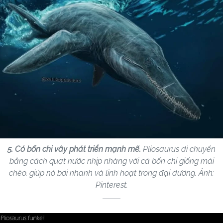
5. Có bốn chi vây phát triển mạnh mẽ.
Pliosaurus di chuyển
bằng cách quạt nước nhịp nhàng với cả bốn chi giống mái
chèo, giúp nó bơi nhanh và linh hoạt trong đại dương. Ảnh:
Pinterest.