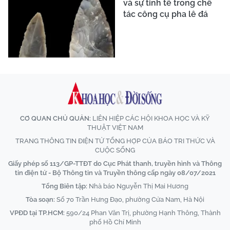
và sự tinh tế trong chế
tác công cụ pha lê đá
CƠ QUAN CHỦ QUẢN:
LIÊN HIỆP CÁC HỘI KHOA HỌC VÀ KỸ
THUẬT VIỆT NAM
TRANG THÔNG TIN ĐIỆN TỬ TỔNG HỢP CỦA BÁO TRI THỨC VÀ
CUỘC SỐNG
Giấy phép số 113/GP-TTĐT do Cục Phát thanh, truyền hình và Thông
tin điện tử - Bộ Thông tin và Truyền thông cấp ngày 08/07/2021
Tổng Biên tập:
Nhà báo Nguyễn Thị Mai Hương
Tòa soạn:
Số 70 Trần Hưng Đạo, phường Cửa Nam, Hà Nội
VPĐD tại TP.HCM:
590/24 Phan Văn Trị, phường Hạnh Thông, Thành
phố Hồ Chí Minh