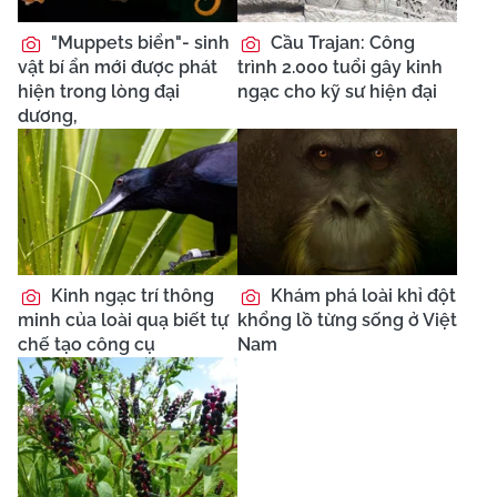
"Muppets biển"- sinh
Cầu Trajan: Công
vật bí ẩn mới được phát
trình 2.000 tuổi gây kinh
hiện trong lòng đại
ngạc cho kỹ sư hiện đại
dương,
Kinh ngạc trí thông
Khám phá loài khỉ đột
minh của loài quạ biết tự
khổng lồ từng sống ở Việt
chế tạo công cụ
Nam