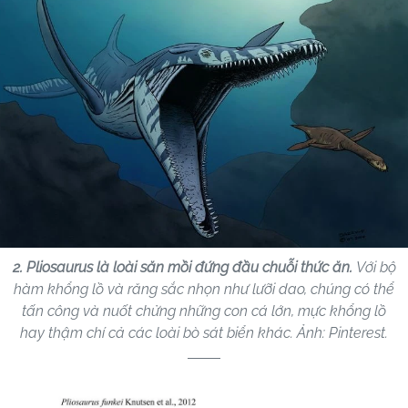
2. Pliosaurus là loài săn mồi đứng đầu chuỗi thức ăn.
Với bộ
hàm khổng lồ và răng sắc nhọn như lưỡi dao, chúng có thể
tấn công và nuốt chửng những con cá lớn, mực khổng lồ
hay thậm chí cả các loài bò sát biển khác. Ảnh: Pinterest.