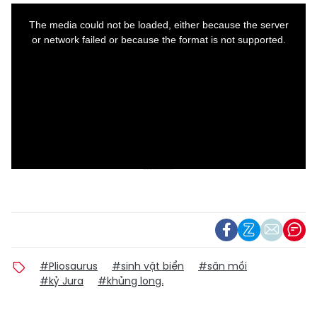
This
is
a
The media could not be loaded, either because the server
modal
window.
or network failed or because the format is not supported.
Mời quý độc giả xem video: Khi động vật hoang dã kêu cứu | VTV24.
#Pliosaurus
#sinh vật biển
#săn mồi
#kỷ Jura
#khủng long.