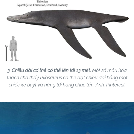
3. Chiều dài cơ thể có thể lên tới 13 mét.
Một số mẫu hóa
thạch cho thấy Pliosaurus có thể đạt chiều dài bằng một
chiếc xe buýt và nặng tới hàng chục tấn. Ảnh: Pinterest.