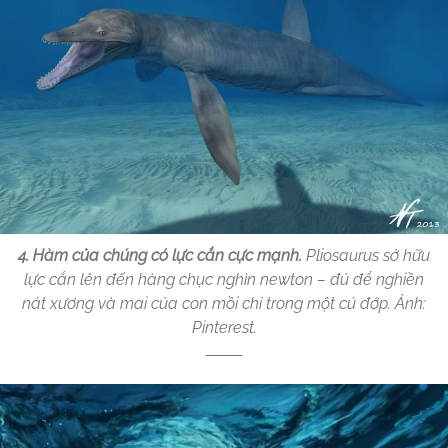
4. Hàm của chúng có lực cắn cực mạnh.
Pliosaurus sở hữu
lực cắn lên đến hàng chục nghìn newton – đủ để nghiền
nát xương và mai của con mồi chỉ trong một cú đớp. Ảnh:
Pinterest.