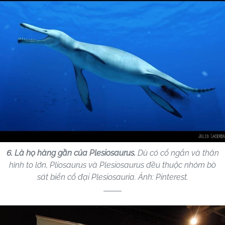
6. Là họ hàng gần của Plesiosaurus.
Dù có cổ ngắn và thân
hình to lớn, Pliosaurus và Plesiosaurus đều thuộc nhóm bò
sát biển cổ đại Plesiosauria. Ảnh: Pinterest.