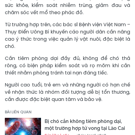
sức khỏe, kiểm soát nhiễm trùng, giảm đau và
chăm sóc vết mổ theo phác đồ.
Từ trường hợp trên, các bác sĩ Bệnh viện Việt Nam –
Thụy Điển Uông Bí khuyến cáo người dân cần nâng
cao ý thức trong việc quản lý vật nuôi, đặc biệt là
chó.
Cần tiêm phòng dại đầy đủ, không để chó thả
rông, có biện pháp kiểm soát và rọ mõm khi cần
thiết nhằm phòng tránh tai nạn đáng tiếc.
Người cao tuổi, trẻ em và những người có hạn chế
về nhận thức là nhóm đối tượng dễ bị tổn thương,
cần được đặc biệt quan tâm và bảo vệ.
BÀI LIÊN QUAN
Bị chó cắn không tiêm phòng dại,
một trường hợp tử vong tại Lào Cai