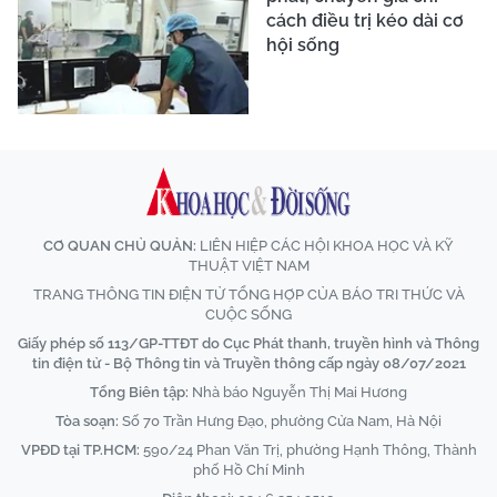
cách điều trị kéo dài cơ
hội sống
CƠ QUAN CHỦ QUẢN:
LIÊN HIỆP CÁC HỘI KHOA HỌC VÀ KỸ
THUẬT VIỆT NAM
TRANG THÔNG TIN ĐIỆN TỬ TỔNG HỢP CỦA BÁO TRI THỨC VÀ
CUỘC SỐNG
Giấy phép số 113/GP-TTĐT do Cục Phát thanh, truyền hình và Thông
tin điện tử - Bộ Thông tin và Truyền thông cấp ngày 08/07/2021
Tổng Biên tập:
Nhà báo Nguyễn Thị Mai Hương
Tòa soạn:
Số 70 Trần Hưng Đạo, phường Cửa Nam, Hà Nội
VPĐD tại TP.HCM:
590/24 Phan Văn Trị, phường Hạnh Thông, Thành
phố Hồ Chí Minh