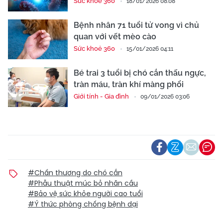
Sức khoẻ 360
18/01/2026 08:08
Bệnh nhân 71 tuổi tử vong vì chủ
quan với vết mèo cào
Sức khoẻ 360
15/01/2026 04:11
Bé trai 3 tuổi bị chó cắn thấu ngực,
tràn máu, tràn khí màng phổi
Giới tính - Gia đình
09/01/2026 03:06
#Chấn thương do chó cắn
#Phẫu thuật múc bỏ nhãn cầu
#Bảo vệ sức khỏe người cao tuổi
#Ý thức phòng chống bệnh dại