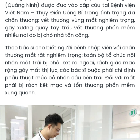
(Quảng Ninh) được đưa vào cấp cứu tại Bệnh viện
Việt Nam – Thụy Điển Uông Bí trong tình trạng đa
chấn thương: vết thương vùng mắt nghiêm trọng,
gãy xương quay tay trái, vết thương phần mềm
nhiều nơi do bị chó nhà tấn công.
Theo bác sĩ cho biết người bệnh nhập viện với chấn
thương mắt rất nghiêm trọng: toàn bộ tổ chức nội
nhãn mắt trái bị phòi kẹt ra ngoài, rách giác mạc
rộng gây mất thị lực, các bác sĩ buộc phải chỉ định
phẫu thuật múc bỏ nhãn cầu bên trái. Đối với mắt
phải bị rách kết mạc và tổn thương phần mềm
xung quanh.