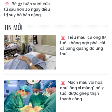
Bé 37 tuần vượt cửa
tử sau hơn 20 ngày điều
trị suy hô hấp nặng
TIN MỚI
Tiểu máu, cụ ông 85
tuổi không ngờ phải cắt
cả bàng quang do ung
thư
Mạch máu vôi hóa
như 'ống xi măng', bé 7
tuổi được ghép thận
thành công