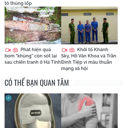
tô thủng lốp
Phát hiện quả
Khởi tố Khánh
bom “khủng” còn sót lại
Sky, Hồ Văn Khoa và Trần
sau chiến tranh ở Hà Tĩnh
Đình Tiệp vì mâu thuẫn
mạng xã hội
CÓ THỂ BẠN QUAN TÂM