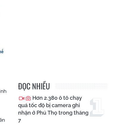
ĐỌC NHIỀU
ình
Hơn 2.380 ô tô chạy
quá tốc độ bị camera ghi
nhận ở Phú Thọ trong tháng
ên
7