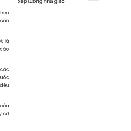
xếp lương nhà giáo
 hẹn
 còn
t là
 cáo
 các
huốc
 đều
 của
y cơ