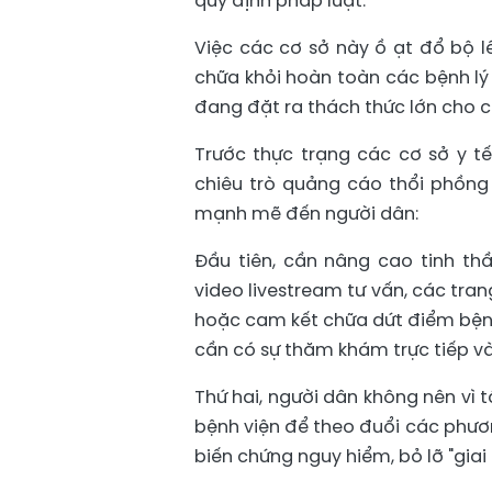
quy định pháp luật.
Việc các cơ sở này ồ ạt đổ bộ l
chữa khỏi hoàn toàn các bệnh lý
đang đặt ra thách thức lớn cho cô
Trước thực trạng các cơ sở y t
chiêu trò quảng cáo thổi phồng
mạnh mẽ đến người dân:
Đầu tiên, cần nâng cao tinh th
video livestream tư vấn, các tra
hoặc cam kết chữa dứt điểm bệnh 
cần có sự thăm khám trực tiếp và
Thứ hai, người dân không nên vì 
bệnh viện để theo đuổi các phư
biến chứng nguy hiểm, bỏ lỡ "giai 