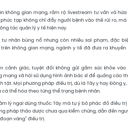
ên không gian mạng, rầm rộ livestream tư vấn và hứa
 phức tạp không chỉ đẩy người bệnh vào thế rủi ro, mà
ng tác quản lý y tế hiện nay.
ế tư nhân bùng nổ nhưng còn nhiều sai phạm, đặc biệ
 trên không gian mạng, ngành y tế đã đưa ra khuyến
ần cảnh giác, tuyệt đối không gửi gắm sức khỏe vào
ng mạng xã hội sử dụng hình ảnh bác sĩ để quảng cáo t
tật. Mọi phương pháp điều trị, dù là Tây y hay Đông y,
 cá thể hóa theo từng thể trạng bệnh nhân.
tâm lý ngại dùng thuốc Tây mà tự ý bỏ phác đồ điều trị
ơng pháp thảo dược chưa qua kiểm chứng, dẫn đến ngu
đoạn vàng" điều trị.