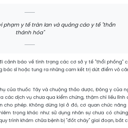
i phạm y tế tràn lan và quảng cáo y tế "thần
thánh hóa"
đi cảnh báo về tình trạng các cơ sở y tế "thổi phồng" 
 bác sĩ hoặc tung ra những cam kết trị dứt điểm vô că
phụ của thuốc Tây và chuộng thảo dược, Đông y của n
 các dịch vụ chưa qua kiểm chứng, thậm chí liều lĩnh 
n cho phép. Không dừng lại ở đó, cơ quan chức năng
hiêm trọng khác như: sử dụng nhân sự chưa có chứng
uy trình khám chữa bệnh bị "đốt cháy" giai đoạn, bất 