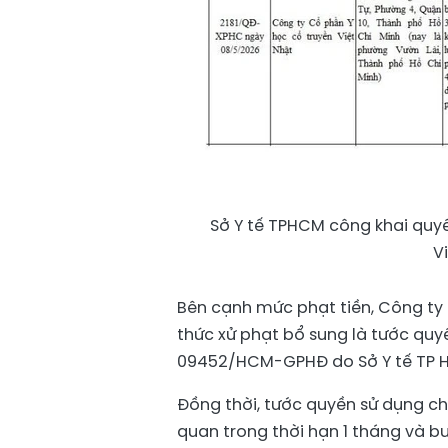
Sở Y tế TPHCM công khai quyế
V
Bên cạnh mức phạt tiền, Công ty 
thức xử phạt bổ sung là tước qu
09452/HCM-GPHĐ do Sở Y tế TP H
Đồng thời, tước quyền sử dụng c
quan trong thời hạn 1 tháng và b