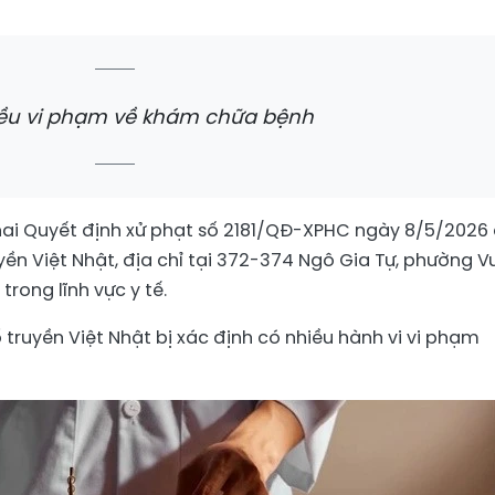
ều vi phạm về khám chữa bệnh
hai Quyết định xử phạt số 2181/QĐ-XPHC ngày 8/5/2026 
yền Việt Nhật, địa chỉ tại 372-374 Ngô Gia Tự, phường 
rong lĩnh vực y tế.
truyền Việt Nhật bị xác định có nhiều hành vi vi phạm