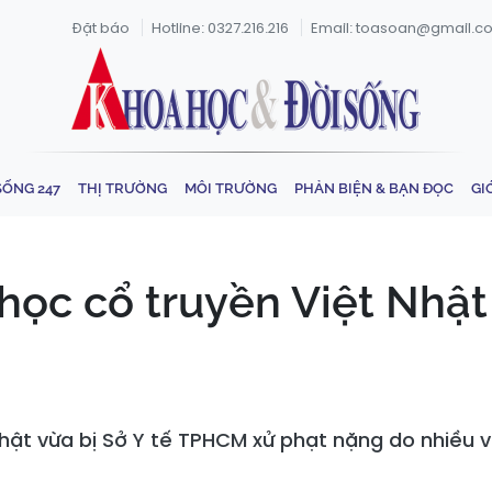
Đặt báo
Hotline: 0327.216.216
Email: toasoan@gmail.c
SỐNG 247
THỊ TRƯỜNG
MÔI TRƯỜNG
PHẢN BIỆN & BẠN ĐỌC
GI
học cổ truyền Việt Nhật 
Nhật vừa bị Sở Y tế TPHCM xử phạt nặng do nhiều