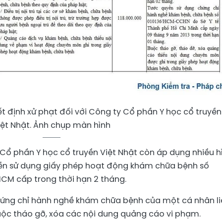
t định xử phạt đối với Công ty Cổ phần Y học cổ truyền
iệt Nhật. Ảnh chụp màn hình
Cổ phần Y học cổ truyền Việt Nhật còn áp dụng nhiều h
yền sử dụng giấy phép hoạt động khám chữa bệnh số
CM cấp trong thời hạn 2 tháng.
hứng chỉ hành nghề khám chữa bệnh của một cá nhân li
uộc tháo gỡ, xóa các nội dung quảng cáo vi phạm.