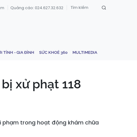
om
Quảng cáo: 024.627.32.632
ỚI TÍNH - GIA ĐÌNH
SỨC KHOẺ 360
MULTIMEDIA
bị xử phạt 118
 vi phạm trong hoạt động khám chữa