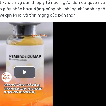
ất kỳ dịch vụ can thiệp y tế nào, người dân có quyền và
nh giấy phép hoạt động, cũng như chứng chỉ hành nghề
o vệ quyền lợi và tính mạng của bản thân.
Play
Video