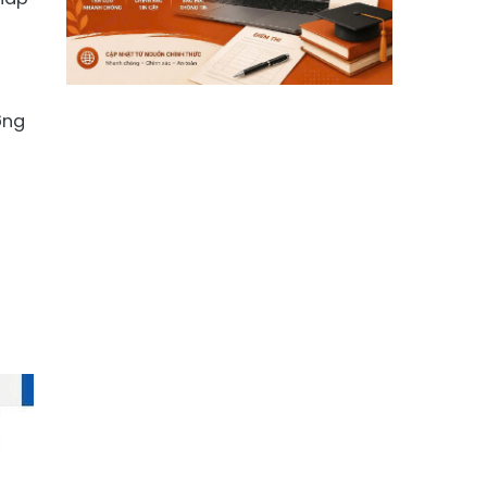
;
ường