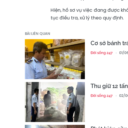
Hiện, hồ sơ vụ việc đang được k
tục điều tra, xử lý theo quy định.
BÀI LIÊN QUAN
Cơ sở bánh tr
01/0
Đời sống 247
Thu giữ 12 tấ
02/0
Đời sống 247