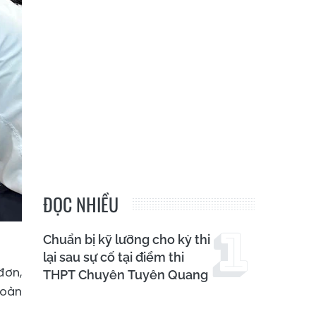
ĐỌC NHIỀU
Chuẩn bị kỹ lưỡng cho kỳ thi
lại sau sự cố tại điểm thi
đơn,
THPT Chuyên Tuyên Quang
đoàn