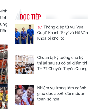
Ninh
ĐỌC TIẾP
tỉnh
cung
Thông điệp từ vụ 'Vua
Tiên
Quạt', Khánh 'Sky' và Hồ Văn
Khoa bị khởi tố
Chuẩn bị kỹ lưỡng cho kỳ
thi lại sau sự cố tại điểm thi
THPT Chuyên Tuyên Quang
Nhiệm vụ trọng tâm ngành
giáo dục 2026: đổi mới, an
toàn, số hóa