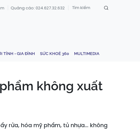
om
Quảng cáo: 024.627.32.632
ỚI TÍNH - GIA ĐÌNH
SỨC KHOẺ 360
MULTIMEDIA
n phẩm không xuất
 tẩy rửa, hóa mỹ phẩm, tủ nhựa… không