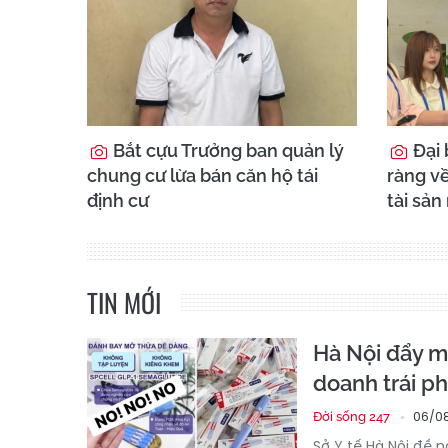
Bắt cựu Trưởng ban quản lý
Đại 
chung cư lừa bán căn hộ tái
ràng về
định cư
tài sản
TIN MỚI
Hà Nội đẩy mạ
doanh trái 
06/08
Đời sống 247
Sở Y tế Hà Nội đề 