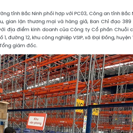
ường tỉnh Bắc Ninh phối hợp với PC03, Công an tỉnh Bắc 
, gian lận thương mại và hàng giả, Ban Chỉ đạo 389 
 với địa điểm kinh doanh của Công ty Cổ phần Chuỗi 
 1, đường 12, khu công nghiệp VSIP, xã Đại Đồng, huyện 
à Tổng giám đốc.