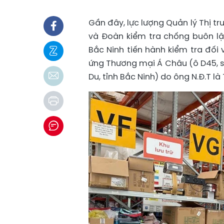
Gần đây, lực lượng Quản lý Thị tr
và Đoàn kiểm tra chống buôn lậu
Bắc Ninh tiến hành kiểm tra đối
ứng Thương mại Á Châu (ô D45, số
Du, tỉnh Bắc Ninh) do ông N.Đ.T l