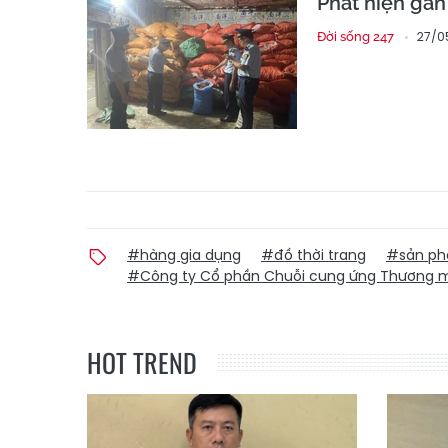
Phát hiện gần
27/0
Đời sống 247
#hàng gia dụng
#đồ thời trang
#sản ph
#Công ty Cổ phần Chuỗi cung ứng Thương m
HOT TREND