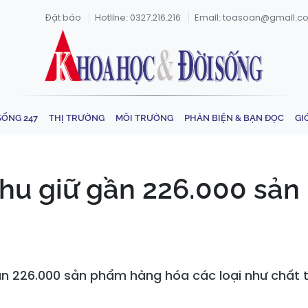
Đặt báo
Hotline: 0327.216.216
Email: toasoan@gmail.c
SỐNG 247
THỊ TRƯỜNG
MÔI TRƯỜNG
PHẢN BIỆN & BẠN ĐỌC
GI
thu giữ gần 226.000 sả
gần 226.000 sản phẩm hàng hóa các loại như chất