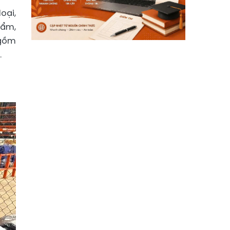
oại,
hẩm,
 gồm
.