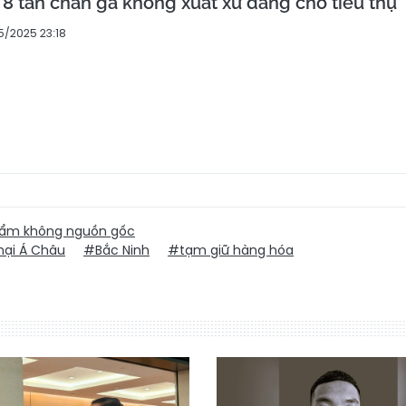
 8 tấn chân gà không xuất xứ đang chờ tiêu thụ
5/2025 23:18
ẩm không nguồn gốc
ại Á Châu
#Bắc Ninh
#tạm giữ hàng hóa