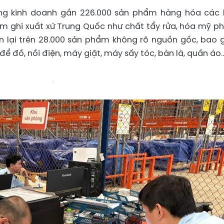
ang kinh doanh gần 226.000 sản phẩm hàng hóa các l
ẩm ghi xuất xứ Trung Quốc như chất tẩy rửa, hóa mỹ p
òn lại trên 28.000 sản phẩm không rõ nguồn gốc, bao
ể đồ, nồi điện, máy giặt, máy sấy tóc, bàn là, quần áo..