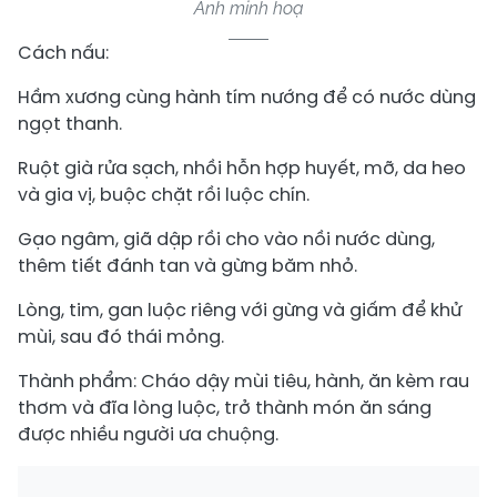
Ảnh minh hoạ
Cách nấu:
Hầm xương cùng hành tím nướng để có nước dùng
ngọt thanh.
Ruột già rửa sạch, nhồi hỗn hợp huyết, mỡ, da heo
và gia vị, buộc chặt rồi luộc chín.
Gạo ngâm, giã dập rồi cho vào nồi nước dùng,
thêm tiết đánh tan và gừng băm nhỏ.
Lòng, tim, gan luộc riêng với gừng và giấm để khử
mùi, sau đó thái mỏng.
Thành phẩm: Cháo dậy mùi tiêu, hành, ăn kèm rau
thơm và đĩa lòng luộc, trở thành món ăn sáng
được nhiều người ưa chuộng.