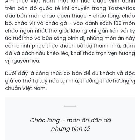
Ẩm thực Việt Nam một lần nữa được vinh danh
trên bản đồ quốc tế khi chuyên trang TasteAtlas
đưa bốn món cháo quen thuộc – cháo lòng, cháo
bò, cháo vịt và cháo gà – vào danh sách 100 món
cháo ngon nhất thế giới. Không chỉ gắn liền với ký
ức tuổi thơ và bữa sáng bình dị, những món ăn này
còn chinh phục thực khách bởi sự thanh nhã, đậm
đà và cách nấu khéo léo, khai thác trọn vẹn hương
vị nguyên liệu.
Dưới đây là công thức cơ bản để du khách và độc
giả có thể tự tay nấu tại nhà, thưởng thức hương vị
chuẩn Việt Nam.
Cháo lòng – món ăn dân dã
nhưng tinh tế