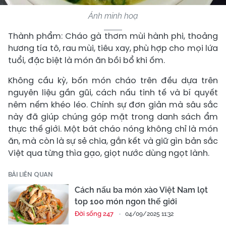
Ảnh minh hoạ
Thành phẩm: Cháo gà thơm mùi hành phi, thoảng
hương tía tô, rau mùi, tiêu xay, phù hợp cho mọi lứa
tuổi, đặc biệt là món ăn bồi bổ khi ốm.
Không cầu kỳ, bốn món cháo trên đều dựa trên
nguyên liệu gần gũi, cách nấu tinh tế và bí quyết
nêm nếm khéo léo. Chính sự đơn giản mà sâu sắc
này đã giúp chúng góp mặt trong danh sách ẩm
thực thế giới. Một bát cháo nóng không chỉ là món
ăn, mà còn là sự sẻ chia, gắn kết và giữ gìn bản sắc
Việt qua từng thìa gạo, giọt nước dùng ngọt lành.
BÀI LIÊN QUAN
Cách nấu ba món xào Việt Nam lọt
top 100 món ngon thế giới
Đời sống 247
04/09/2025 11:32