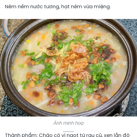
Nêm nếm nước tương, hạt nêm vừa miệng.
Ảnh minh hoạ
Thành phẩm: Cháo có vị ngọt từ rau củ, xen lẫn độ