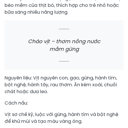
béo mềm của thịt bò, thích hợp cho trẻ nhỏ hoặc
bữa sáng nhiều năng lượng.
Cháo vịt – thơm nồng nước
mắm gừng
Nguyên liệu: Vịt nguyên con, gạo, gừng, hành tím,
bột nghệ, hành tây, rau thơm. Ăn kèm xoài, chuối
chát hoặc dưa leo.
Cách nấu:
Vịt sơ chế kỹ, luộc với gừng, hành tím và bột nghệ
để khử mùi và tạo màu vàng óng.