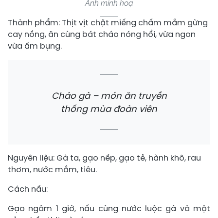
Ảnh minh hoạ
Thành phẩm: Thịt vịt chặt miếng chấm mắm gừng
cay nồng, ăn cùng bát cháo nóng hổi, vừa ngon
vừa ấm bụng.
Cháo gà – món ăn truyền
thống mùa đoàn viên
Nguyên liệu: Gà ta, gạo nếp, gạo tẻ, hành khô, rau
thơm, nước mắm, tiêu.
Cách nấu:
Gạo ngâm 1 giờ, nấu cùng nước luộc gà và một