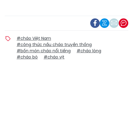
#cháo Việt Nam
#công thức nấu cháo truyền thống
#bốn món cháo nổi tiếng
#cháo lòng
#cháo bò
#cháo vịt