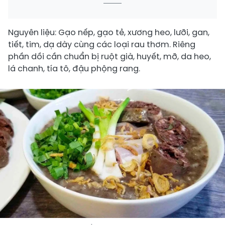
Nguyên liệu: Gạo nếp, gạo tẻ, xương heo, lưỡi, gan,
tiết, tim, dạ dày cùng các loại rau thơm. Riêng
phần dồi cần chuẩn bị ruột già, huyết, mỡ, da heo,
lá chanh, tía tô, đậu phộng rang.