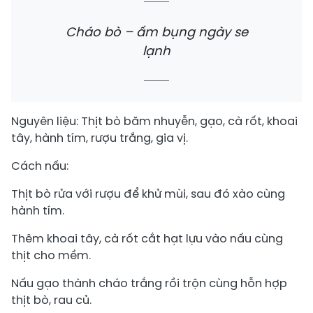
Cháo bò – ấm bụng ngày se
lạnh
Nguyên liệu: Thịt bò băm nhuyễn, gạo, cà rốt, khoai
tây, hành tím, rượu trắng, gia vị.
Cách nấu:
Thịt bò rửa với rượu để khử mùi, sau đó xào cùng
hành tím.
Thêm khoai tây, cà rốt cắt hạt lựu vào nấu cùng
thịt cho mềm.
Nấu gạo thành cháo trắng rồi trộn cùng hỗn hợp
thịt bò, rau củ.